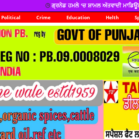
ਰਨੇਡ ਹਮਲੇ ’ਚ ਸ਼ਾਮਲ ਅੱਤਵਾਦੀ ਮਾਡਿਊਲ ਦਾ ਕਾਰਕੁੰਨ ਗ੍ਰਿਫਤਾਰ
Political
Crime
Education
Helth
S