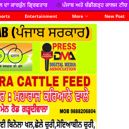
ਪੰਜਾਬ ਅਤੇ ਚੰਡੀਗੜ੍ਹ ਕਾਲਜ ਟੀਚਰ ਯੂਨੀਅਨ ਦਾ ਧਰਨਾ, ਕੀਤੀ ਨ
ports
Entertainment
More
New Post