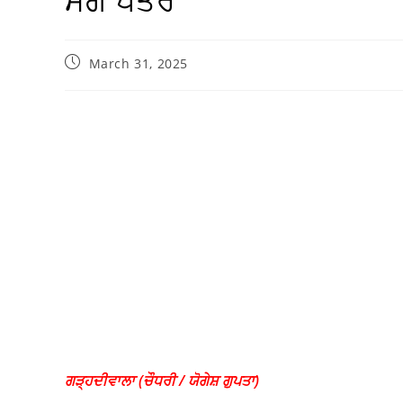
ਮੰਗ ਪੱਤਰ
March 31, 2025
ਗੜ੍ਹਦੀਵਾਲਾ (ਚੌਧਰੀ / ਯੋਗੇਸ਼ ਗੁਪਤਾ)