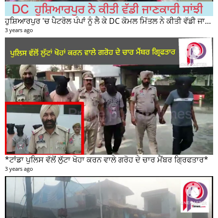
ਗੜ੍ਹਦੀਵਾਲਾ 'ਚ ਦਿਨ ਦਿਹਾੜੇ ਨੌਜਵਾਨ ਮੈਡੀਕਲ ਸਟੋਰ ਚੋਂ 50 ਹਜ਼ਾਰ ਰੁਪਏ ਦੀ ਨਕਦੀ ਚੋਰੀ ਕਰਕੇ ਹੋਇਆ ਰਫੂਚੱਕਰ
3 years ago