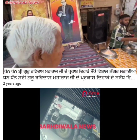
ਗੜ੍ਹਦੀਵਾਲਾ ਇਲਾਕੇ ਦੇ ਪਿੰਡਾਂ ਚ ਵਰਖਾ ਦੇ ਨਾਲ ਨਾਲ ਹੋਈ ਭਾਰੀ ਗੜੇਮਾਰੀ ਦੀਆਂ ਦੇਖੋ ਤਸਵੀਰਾਂ #garhdiwala #snow
2 years ago
ਗੜਦੀਵਾਲਾ ਵਿਖੇ ਬੁਜ਼ੁਰਗ ਹੋਇਆ ਭਿਆ.ਨਕ ਹਾਦ ਸੇ ਦਾ ਸ਼ਿਕਾ ਰ , ਗੱਡੀ ਸਵਾਰ ਮੌਕੇ ਤੋ ਫਰਾਰ
2 years ago