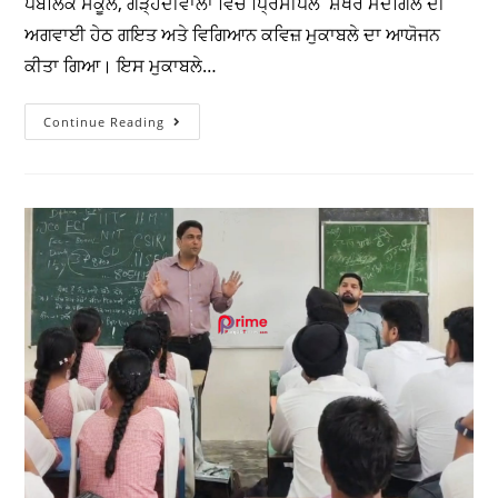
DAV ਪਬਲਿਕ ਸਕੂਲ ‘ਚ ਗਣਿਤ ਅਤੇ
ਵਿਗਿਆਨ ਕਵਿਜ਼ ਮੁਕਾਬਲਾ ਕਰਵਾਇਆ
ਗਿਆ
Prime Punjab Times
July 29, 2026
Doaba
/
Education
ਗੜ੍ਹਦੀਵਾਲਾ 29 ਜੁਲਾਈ (ਚੌਧਰੀ) : ਲਾਲਾ ਜਗਤ ਨਾਰਾਇਣ ਡੀ.ਏ.ਵੀ.
ਪਬਲਿਕ ਸਕੂਲ, ਗੜ੍ਹਦੀਵਾਲਾ ਵਿੱਚ ਪ੍ਰਿੰਸੀਪਲ ਸ਼ੇਖਰ ਮੋਦਗਿੱਲ ਦੀ