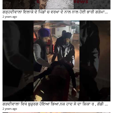
ਸੁਖਵਿੰਦਰ ਸਿੰਘ ਉਰਫ ਰਾਣਾ ਦੇ ਇੰਨਕਾਉਂਟਰ ਤੋਂ ਬਾਅਦ ਕੀ ਕਿਹਾ SSP ਸੁਰੇਂਦਰ ਲਾਂਬਾ ਤੁਸੀਂ ਵੀ ਸੁਣੋ...
2 years ago