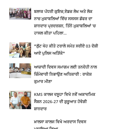
Doaba
/
Education
ਗੜ੍ਹਦੀਵਾਲਾ 19 ਜੁਲਾਈ (ਚੌਧਰੀ) : ਸ਼੍ਰੋਮਣੀ ਗੁਰਦੁਆਰਾ ਪ੍ਰਬੰਧਕ
ਕਮੇਟੀ ਸ੍ਰੀ ਅੰਮ੍ਰਿਤਸਰ ਸਾਹਿਬ ਦੇ ਪ੍ਰਬੰਧ ਅਧੀਨ ਚੱਲ ਰਹੇ ਅਦਾਰੇ
ਖ਼ਾਲਸਾ ਕਾਲਜੀਏਟ ਸੀਨੀਅਰ ਸੈਕੰਡਰੀ ਸਕੂਲ ਗੜ੍ਹਦੀਵਾਲਾ ਵਿਖੇ
ਸ਼੍ਰੋਮਣੀ ਗੁਰਦੁਆਰਾ ਪ੍ਰਬੰਧਕ ਕਮੇਟੀ ਦੇ…
Continue Reading
1
2
3
4
…
117