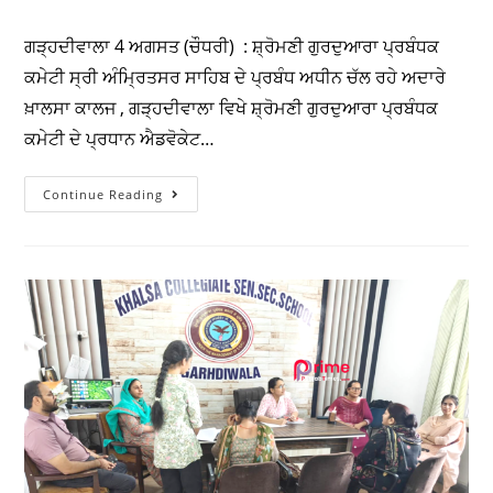
ਸ਼੍ਰੋਮਣੀ ਗੁਰਦੁਆਰਾ ਪ੍ਰਬੰਧਕ ਕਮੇਟੀ ਵੱਲੋਂ
ਖ਼ਾਲਸਾ ਕਾਲਜ ਦੇ ਅੰਮ੍ਰਿਤਧਾਰੀ
ਵਿਦਿਆਰਥੀਆਂ ਨੂੰ ਵਜ਼ੀਫੇ ਵੰਡੇ ਗਏ
Prime Punjab Times
August 4, 2026
Doaba
/
Education