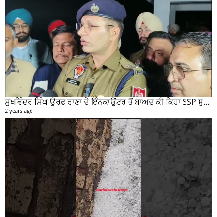
ਬਾਬਾ ਦੀਪ ਸਿੰਘ ਸੇਵਾ ਦਲ ਐਡ ਵੈਲਫੇਅਰ ਸੋਸਾਇਟੀ ਗੜ੍ਹਦੀਵਾਲਾ ਵਲੋਂ 100 ਵਾਂ ਮਹੀਨਾਵਾਰ ਰਾਸ਼ਨ ਵੰਡ ਸਮਾਰੋਹ ਕਰਵਾਇਆ
2 years ago