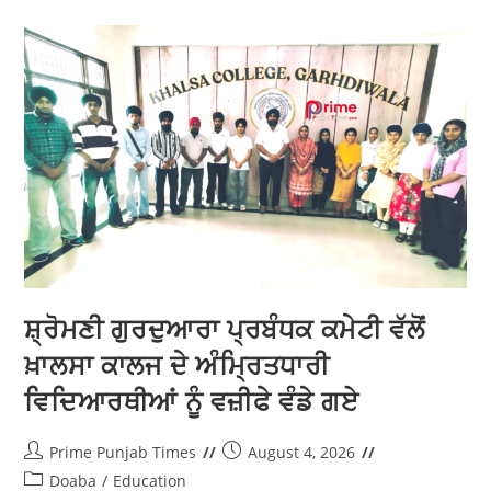
KMS ਕਾਲਜ ਦਸੂਹਾ ਵਿਖੇ ਨਵੇਂ ਅਕਾਦਮਿਕ
ਸੈਸ਼ਨ 2026-27 ਦੀ ਸ਼ੁਰੂਆਤ ਹੋਵੇਗੀ
ਸ਼ਾਨਦਾਰ
Prime Punjab Times
August 6, 2026
Doaba
/
Education
ਦਸੂਹਾ 6 ਅਗਸਤ (ਚੌਧਰੀ) 10 ਅਗਸਤ ਨੂੰ 'ਆਗਾਜ਼-ਏ-ਖ਼ਾਸ' ਤੇ 11
ਅਗਸਤ ਨੂੰ 'ਵਿੱਦਿਆ ਆਰੰਭ 2026' ਨਾਲ ਹੋਵੇਗਾ ਨਵੇਂ ਸੈਸ਼ਨ ਦਾ ਆਗਾਜ਼
: ਆਈ.ਕੇ. ਗੁਜਰਾਲ ਪੰਜਾਬ ਟੈਕਨੀਕਲ ਯੂਨੀਵਰਸਿਟੀ ਜਲੰਧਰ ਦੇ
ਅਧੀਨ…
Continue Reading