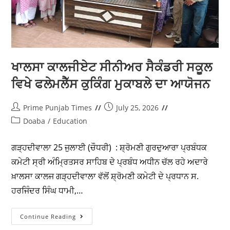
Doaba
/
Education
ਦਸੂਹਾ 28 ਜੁਲਾਈ (ਚੌਧਰੀ) : ਆਈ.ਕੇ. ਗੁਜਰਾਲ ਪੰਜਾਬ ਟੈਕਨੀਕਲ
ਯੂਨੀਵਰਸਿਟੀ ਜਲੰਧਰ ਦੇ ਅਧੀਨ ਬੀਬੀ ਅਮਰ ਕੌਰ ਜੀ ਐਜੂਕੇਸ਼ਨਲ
ਸੁਸਾਇਟੀ ਵੱਲੋਂ ਸਥਾਪਿਤ ਕੇ.ਐਮ.ਐਸ ਕਾਲਜ ਆਫ ਆਈ.ਟੀ. ਐਂਡ
ਮੈਨੇਜਮੈਂਟ, ਚੌ. ਬੰਤਾ ਸਿੰਘ…
Continue Reading