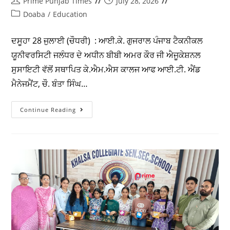
KMS ਕਾਲਜ ਦਸੂਹਾ ਵਿਖੇ ਰੱਖੜੀ ਦੇ ਸੰਬੰਧ
ਵਿੱਚ ਸੱਤ ਦਿਨਾਂ “ਰਾਖੀ ਮੇਕਿੰਗ ਵਰਕਸ਼ਾਪ ਅਤੇ
ਪ੍ਰਦਰਸ਼ਨੀ” ਦਾ ਆਯੋਜਨ – ਪ੍ਰਿੰਸੀਪਲ ਡਾ.
ਮਾਨਵ ਸੈਣੀ
Prime Punjab Times
July 28, 2026