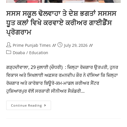
ਅਗਵਾਈ ਹੇਠ ਗਇਤ ਅਤੇ ਵਿਗਿਆਨ ਕਵਿਜ਼ ਮੁਕਾਬਲੇ ਦਾ ਆਯੋਜਨ
ਕੀਤਾ ਗਿਆ। ਇਸ ਮੁਕਾਬਲੇ…
Continue Reading