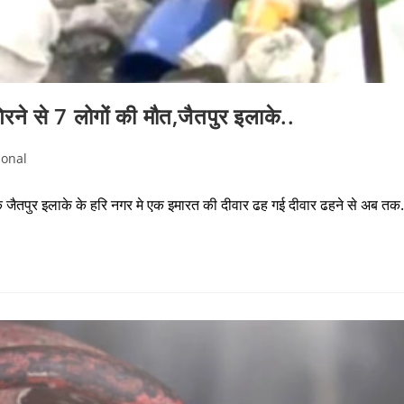
गिरने से 7 लोगों की मौत,जैतपुर इलाके..
ional
ी के जैतपुर इलाके के हरि नगर मे एक इमारत की दीवार ढह गई दीवार ढहने से अब त