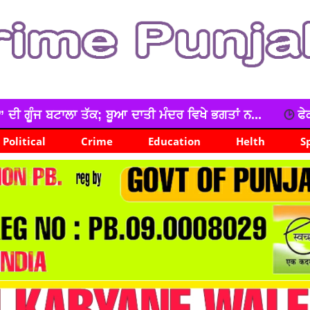
ਦਰ ਵਿਖੇ ਭਗਤਾਂ ਨ...
ਫੇਕ ਸੋਸ਼ਲ ਮੀਡੀਆ ਪ੍ਰੋਫਾਈਲ ਬਣਾਉਣ ਵ
Political
Crime
Education
Helth
S