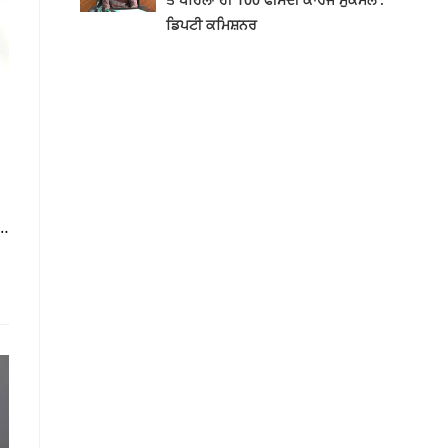
ਡਿਪਟੀ ਕਮਿਸ਼ਨਰ
क…