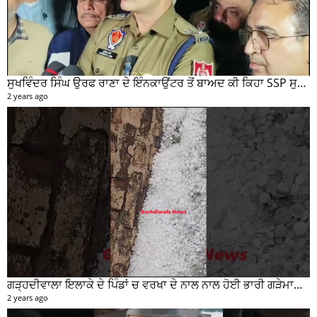
ਸੁਖਵਿੰਦਰ ਸਿੰਘ ਉਰਫ ਰਾਣਾ ਦੇ ਇੰਨਕਾਉਂਟਰ ਤੋਂ ਬਾਅਦ ਕੀ ਕਿਹਾ SSP ਸੁਰੇਂਦਰ ਲਾਂਬਾ ਤੁਸੀਂ ਵੀ ਸੁਣੋ...
2 years ago
ਗੜ੍ਹਦੀਵਾਲਾ ਇਲਾਕੇ ਦੇ ਪਿੰਡਾਂ ਚ ਵਰਖਾ ਦੇ ਨਾਲ ਨਾਲ ਹੋਈ ਭਾਰੀ ਗੜੇਮਾਰੀ ਦੀਆਂ ਦੇਖੋ ਤਸਵੀਰਾਂ #garhdiwala #snow
2 years ago