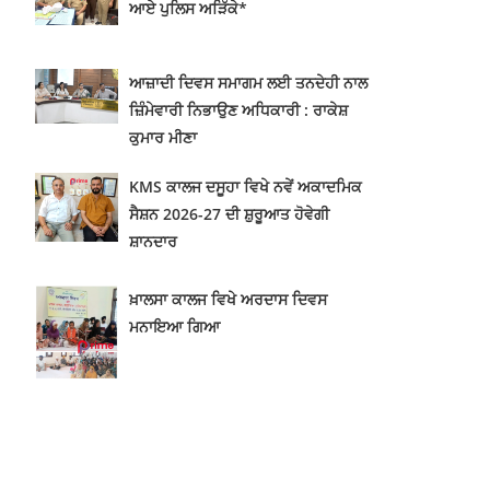
ਆਏ ਪੁਲਿਸ ਅੜਿੱਕੇ*
ਆਜ਼ਾਦੀ ਦਿਵਸ ਸਮਾਗਮ ਲਈ ਤਨਦੇਹੀ ਨਾਲ
ਜ਼ਿੰਮੇਵਾਰੀ ਨਿਭਾਉਣ ਅਧਿਕਾਰੀ : ਰਾਕੇਸ਼
ਕੁਮਾਰ ਮੀਣਾ
KMS ਕਾਲਜ ਦਸੂਹਾ ਵਿਖੇ ਨਵੇਂ ਅਕਾਦਮਿਕ
ਸੈਸ਼ਨ 2026-27 ਦੀ ਸ਼ੁਰੂਆਤ ਹੋਵੇਗੀ
ਸ਼ਾਨਦਾਰ
ਖ਼ਾਲਸਾ ਕਾਲਜ ਵਿਖੇ ਅਰਦਾਸ ਦਿਵਸ
ਮਨਾਇਆ ਗਿਆ