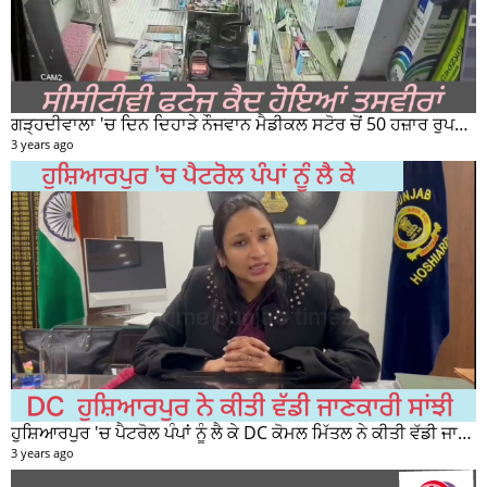
ਗੜ੍ਹਦੀਵਾਲਾ 'ਚ ਦਿਨ ਦਿਹਾੜੇ ਨੌਜਵਾਨ ਮੈਡੀਕਲ ਸਟੋਰ ਚੋਂ 50 ਹਜ਼ਾਰ ਰੁਪਏ ਦੀ ਨਕਦੀ ਚੋਰੀ ਕਰਕੇ ਹੋਇਆ ਰਫੂਚੱਕਰ
3 years ago
ਹੁਸ਼ਿਆਰਪੁਰ 'ਚ ਪੈਟਰੋਲ ਪੰਪਾਂ ਨੂੰ ਲੈ ਕੇ DC ਕੋਮਲ ਮਿੱਤਲ ਨੇ ਕੀਤੀ ਵੱਡੀ ਜਾਣਕਾਰੀ ਸਾਂਝੀ
3 years ago