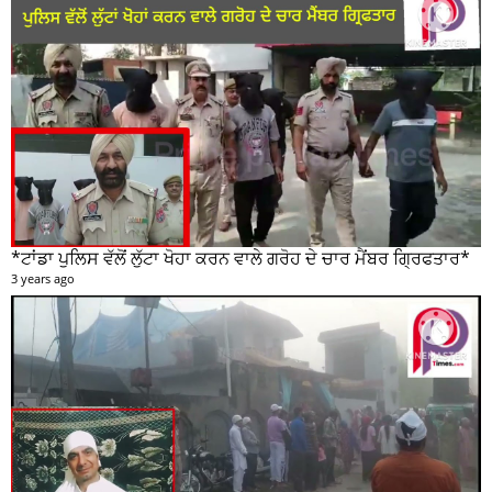
*ਟਾਂਡਾ ਪੁਲਿਸ ਵੱਲੋਂ ਲੁੱਟਾ ਖੋਹਾ ਕਰਨ ਵਾਲੇ ਗਰੋਹ ਦੇ ਚਾਰ ਮੈਂਬਰ ਗ੍ਰਿਫਤਾਰ*
3 years ago