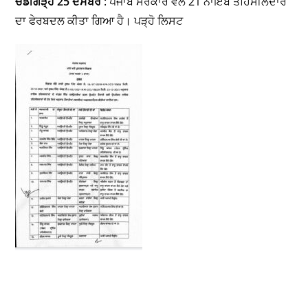
ਚੰਡੀਗੜ੍ਹ 25 ਦਸੰਬਰ
: ਪੰਜਾਬ ਸਰਕਾਰ ਵਲੋਂ 21 ਨਾਇਬ ਤਹਿਸੀਲਦਾਰ
ਦਾ ਫੇਰਬਦਲ ਕੀਤਾ ਗਿਆ ਹੈ। ਪੜ੍ਹੋ ਲਿਸਟ