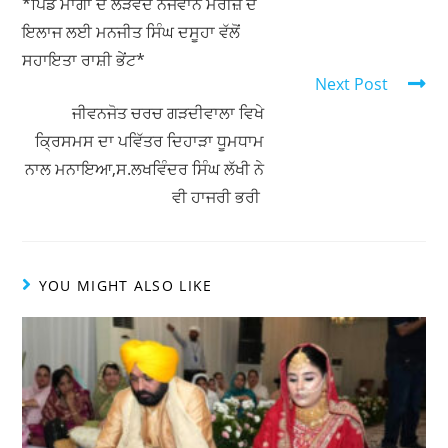
A
b
*ਪਿੰਡ ਮਾਂਗਾ ਦੇ ਲੋੜਵੰਦ ਨੌਜਵਾਨ ਮਰੀਜ਼ ਦੇ
ਇਲਾਜ ਲਈ ਮਨਜੀਤ ਸਿੰਘ ਦਸੂਹਾ ਵੱਲੋਂ
p
o
ਸਹਾਇਤਾ ਰਾਸ਼ੀ ਭੇਂਟ*
p
o
Next Post
k
ਜੀਵਨਜੋਤ ਚਰਚ ਗੜਦੀਵਾਲਾ ਵਿਖੇ
ਕ੍ਰਿਸਮਸ ਦਾ ਪਵਿੱਤਰ ਦਿਹਾੜਾ ਧੂਮਧਾਮ
ਨਾਲ ਮਨਾਇਆ,ਸ.ਲਖਵਿੰਦਰ ਸਿੰਘ ਲੱਖੀ ਨੇ
ਵੀ ਹਾਜਰੀ ਭਰੀ
YOU MIGHT ALSO LIKE