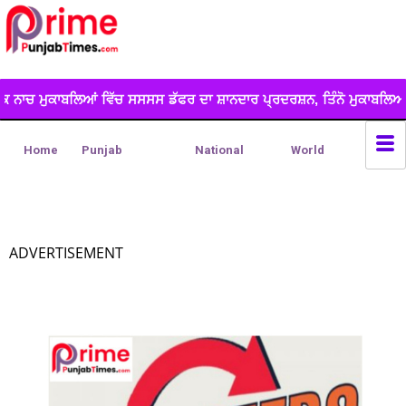
ਸਸਸਸ ਡੱਫਰ ਦਾ ਸ਼ਾਨਦਾਰ ਪ੍ਰਦਰਸ਼ਨ, ਤਿੰਨੋ ਮੁਕਾਬਲਿਆਂ ...
*ਲੁੱਟ ਖੋਹ 
Home
Punjab
National
World
ADVERTISEMENT