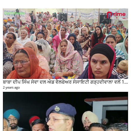
ਬਾਬਾ ਦੀਪ ਸਿੰਘ ਸੇਵਾ ਦਲ ਐਡ ਵੈਲਫੇਅਰ ਸੋਸਾਇਟੀ ਗੜ੍ਹਦੀਵਾਲਾ ਵਲੋਂ 100 ਵਾਂ ਮਹੀਨਾਵਾਰ ਰਾਸ਼ਨ ਵੰਡ ਸਮਾਰੋਹ ਕਰਵਾਇਆ
2 years ago