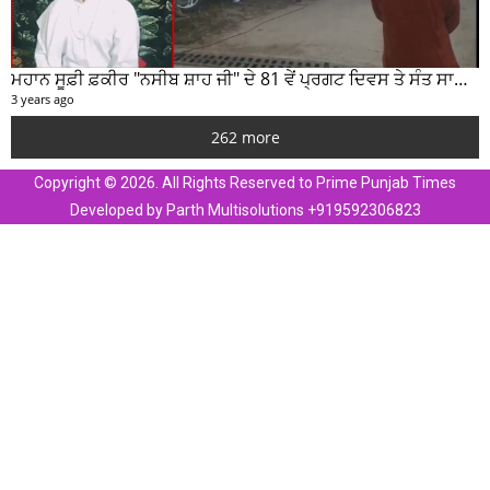
ਮਹਾਨ ਸੂਫ਼ੀ ਫ਼ਕੀਰ "ਨਸੀਬ ਸ਼ਾਹ ਜੀ" ਦੇ 81 ਵੇਂ ਪ੍ਰਗਟ ਦਿਵਸ ਤੇ ਸੰਤ ਸਾਹਿਬ ਜੋਤ ਸਿੰਘ ਜੀ ਮਹਾਰਾਜ ਦੇ ਸੁਣੋ ਵਿਚਾਰ
3 years ago
262 more
Copyright © 2026. All Rights Reserved to Prime Punjab Times
Developed by Parth Multisolutions +919592306823