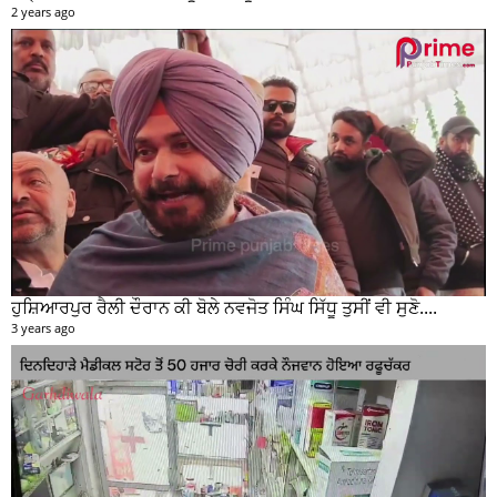
2 years ago
ਹੁਸ਼ਿਆਰਪੁਰ ਰੈਲੀ ਦੌਰਾਨ ਕੀ ਬੋਲੇ ਨਵਜੋਤ ਸਿੰਘ ਸਿੱਧੂ ਤੁਸੀਂ ਵੀ ਸੁਣੋ....
3 years ago