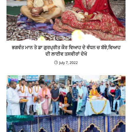
ਭਗਵੰਤ ਮਾਨ ਤੇ ਡਾ ਗੁਰਪ੍ਰੀਤ ਕੌਰ ਵਿਆਹ ਦੇ ਵੰਧਨ ਚ ਬੱਝੇ,ਵਿਆਹ
ਦੀ ਲਾਈਵ ਤਸਵੀਰਾਂ ਦੇਖੋ
July 7, 2022