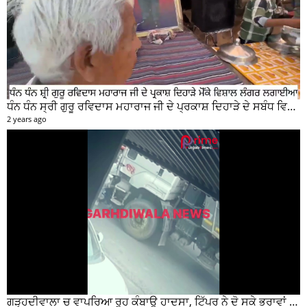
ਧੰਨ ਧੰਨ ਸ੍ਰੀ ਗੁਰੂ ਰਵਿਦਾਸ ਮਹਾਰਾਜ ਜੀ ਦੇ ਪ੍ਰਕਾਸ਼ ਦਿਹਾੜੇ ਦੇ ਸਬੰਧ ਵਿਚ ਮੇਨ ਰੋੜ ਵਿਖੇ ਲਾਗਾਇਆ ਵਿਸ਼ਾਲ ਲੰਗਰ
2 years ago
ਗੜ੍ਹਦੀਵਾਲਾ ਚ ਵਾਪਰਿਆ ਰੂਹ ਕੰਬਾਊ ਹਾਦਸਾ, ਟਿੱਪਰ ਨੇ ਦੋ ਸਕੇ ਭਰਾਵਾਂ ਨੂੰ ਕੁਚਲਿਆ, ਸੀਸੀਟੀਵੀ ਫੁਟੇਜ ਵੀ ਆਈ ਸਾਹਮਣੇ