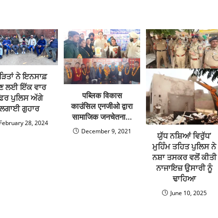
ੜਿਤਾਂ ਨੇ ਇਨਸਾਫ਼
ੈਣ ਲਈ ਇੱਕ ਵਾਰ
पब्लिक विकास
਼ਿਰ ਪੁਲਿਸ ਅੱਗੇ
काउंसिल एनजीओ द्वारा
ਲਗਾਈ ਗੁਹਾਰ
सामाजिक जनचेतना…
February 28, 2024
December 9, 2021
ਯੁੱਧ ਨਸ਼ਿਆਂ ਵਿਰੁੱਧ’
ਮੁਹਿੰਮ ਤਹਿਤ ਪੁਲਿਸ ਨੇ
ਨਸ਼ਾ ਤਸਕਰ ਵਲੋਂ ਕੀਤੀ
ਨਾਜਾਇਜ਼ ਉਸਾਰੀ ਨੂੰ
ਢਾਹਿਆ
June 10, 2025