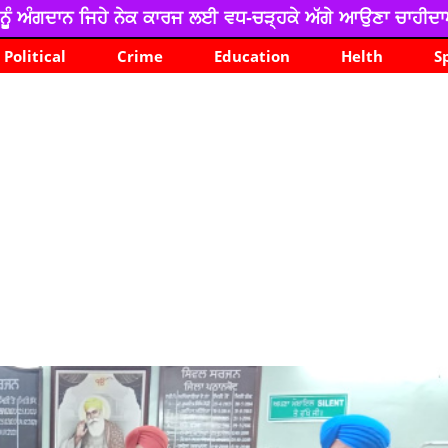
ਕਾਰਜ ਲਈ ਵਧ-ਚੜ੍ਹਕੇ ਅੱਗੇ ਆਉਣਾ ਚਾਹੀਦਾਐ : ਡਾ. ਸੁਦੇਸ਼ ਰਾਜਨ
Political
Crime
Education
Helth
S