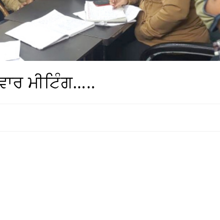
ਵਾਰ ਮੀਟਿੰਗ…..