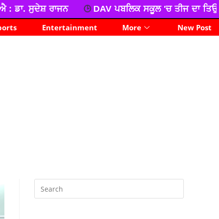
DAV ਪਬਲਿਕ ਸਕੂਲ 'ਚ ਤੀਜ ਦਾ ਤਿਉਹਾਰ ਧੂਮਧਾਮ ਅਤੇ ਉਤਸ਼
ports
Entertainment
More
New Post