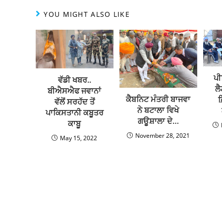
YOU MIGHT ALSO LIKE
ਪੀ
ਵੱਡੀ ਖਬਰ..
ਲ
ਬੀਐਸਐਫ ਜਵਾਨਾਂ
ਕੈਬਨਿਟ ਮੰਤਰੀ ਬਾਜਵਾ
ਫ
ਵੱਲੋਂ ਸਰਹੱਦ ਤੋਂ
ਨੇ ਬਟਾਲਾ ਵਿਖੇ
ਪਾਕਿਸਤਾਨੀ ਕਬੂਤਰ
ਗਊਸ਼ਾਲਾ ਦੇ…
ਕਾਬੂ
November 28, 2021
May 15, 2022