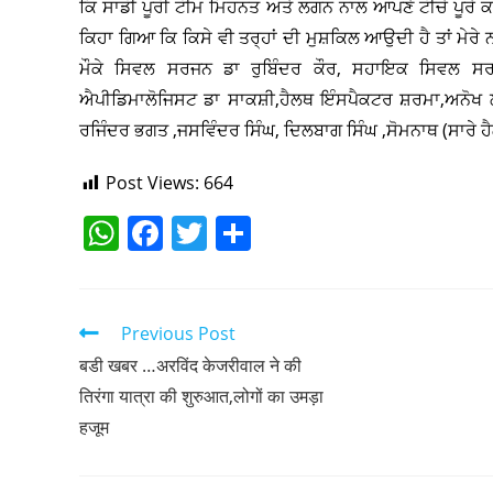
ਕਿ ਸਾਡੀ ਪੂਰੀ ਟੀਮ ਮਿਹਨਤ ਅਤੇ ਲਗਨ ਨਾਲ ਆਪਣੇ ਟੀਚੇ ਪੂਰੇ ਕਰਦ
ਕਿਹਾ ਗਿਆ ਕਿ ਕਿਸੇ ਵੀ ਤਰ੍ਹਾਂ ਦੀ ਮੁਸ਼ਕਿਲ ਆਉਦੀ ਹੈ ਤਾਂ ਮੇਰੇ 
ਮੌਕੇ ਸਿਵਲ ਸਰਜਨ ਡਾ ਰੁਬਿੰਦਰ ਕੌਰ, ਸਹਾਇਕ ਸਿਵਲ ਸਰ
ਐਪੀਡਿਮਾਲੋਜਿਸਟ ਡਾ ਸਾਕਸ਼ੀ,ਹੈਲਥ ਇੰਸਪੈਕਟਰ ਸ਼ਰਮਾ,ਅਨੋਖ ਲਾਲ,
ਰਜਿੰਦਰ ਭਗਤ ,ਜਸਵਿੰਦਰ ਸਿੰਘ, ਦਿਲਬਾਗ ਸਿੰਘ ,ਸੋਮਨਾਥ (ਸਾਰੇ 
Post Views:
664
W
F
T
S
h
a
w
h
at
c
itt
ar
s
e
er
e
Previous Post
A
b
बडी खबर …अरविंद केजरीवाल ने की
तिरंगा यात्रा की शुरुआत,लोगों का उमड़ा
p
o
हजूम
p
o
k