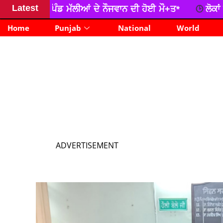
Latest
 ਦੇ ਨੌਜਵਾਨ ਦੀ ਹੋਈ ਮੌ+ਤ*
ਲੋਕਾਂ ਨੂੂੰ ਅੰਗਦਾਨ ਜਿਹੇ ਨੇਕ 
news
Home
Punjab
National
World
ADVERTISEMENT