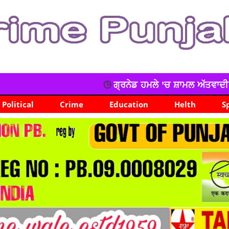
ਗ੍ਰਨੇਡ ਹਮਲੇ ’ਚ ਸ਼ਾਮਲ ਅੱਤਵਾਦੀ ਮਾਡਿਊਲ ਦਾ ਕਾਰਕੁੰਨ ਗ੍ਰਿਫਤ
Political
Crime
Education
Helth
S