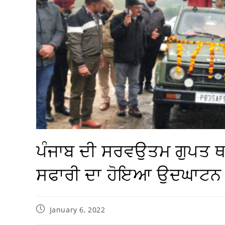
ਪੰਜਾਬ ਦੀ ਸਰਵਉਤਮ ਗੁਪਤ ਥਾ
ਸਫਾਰੀ ਦਾ ਹੋਇਆ ਉਦਘਾਟਨ
January 6, 2022