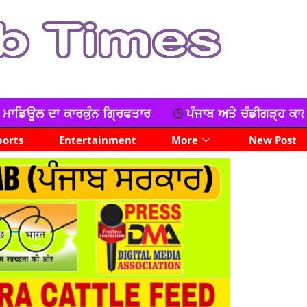
ਾਰ
ਪੰਜਾਬ ਅਤੇ ਚੰਡੀਗੜ੍ਹ ਕਾਲਜ ਟੀਚਰ ਯੂਨੀਅਨ ਦਾ ਧਰਨਾ, ਕ
ports
Entertainment
More
New Post