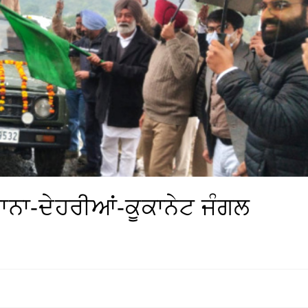
ਨਾ-ਦੇਹਰੀਆਂ-ਕੂਕਾਨੇਟ ਜੰਗਲ