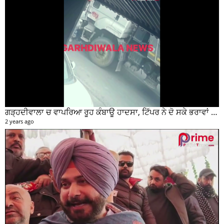
ਗੜ੍ਹਦੀਵਾਲਾ ਚ ਵਾਪਰਿਆ ਰੂਹ ਕੰਬਾਊ ਹਾਦਸਾ, ਟਿੱਪਰ ਨੇ ਦੋ ਸਕੇ ਭਰਾਵਾਂ ਨੂੰ ਕੁਚਲਿਆ, ਸੀਸੀਟੀਵੀ ਫੁਟੇਜ ਵੀ ਆਈ ਸਾਹਮਣੇ
2 years ago
ਹੁਸ਼ਿਆਰਪੁਰ ਰੈਲੀ ਦੌਰਾਨ ਕੀ ਬੋਲੇ ਨਵਜੋਤ ਸਿੰਘ ਸਿੱਧੂ ਤੁਸੀਂ ਵੀ ਸੁਣੋ....
3 years ago