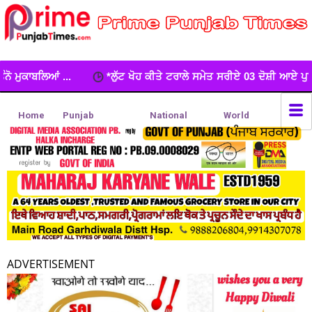
*ਲੁੱਟ ਖੋਹ ਕੀਤੇ ਟਰਾਲੇ ਸਮੇਤ ਸਰੀਏ 03 ਦੋਸ਼ੀ ਆਏ ਪੁਲਿਸ ਅੜਿੱਕੇ*
ਆਜ
Home
Punjab
National
World
ADVERTISEMENT