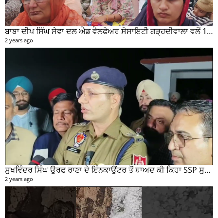
ਸੁਖਵਿੰਦਰ ਸਿੰਘ ਉਰਫ ਰਾਣਾ ਦੇ ਇੰਨਕਾਉਂਟਰ ਤੋਂ ਬਾਅਦ ਕੀ ਕਿਹਾ SSP ਸੁਰੇਂਦਰ ਲਾਂਬਾ ਤੁਸੀਂ ਵੀ ਸੁਣੋ...
2 years ago