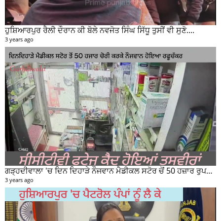
ਗੜ੍ਹਦੀਵਾਲਾ 'ਚ ਦਿਨ ਦਿਹਾੜੇ ਨੌਜਵਾਨ ਮੈਡੀਕਲ ਸਟੋਰ ਚੋਂ 50 ਹਜ਼ਾਰ ਰੁਪਏ ਦੀ ਨਕਦੀ ਚੋਰੀ ਕਰਕੇ ਹੋਇਆ ਰਫੂਚੱਕਰ
3 years ago