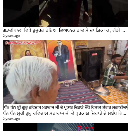
ਗੜਦੀਵਾਲਾ ਵਿਖੇ ਬੁਜ਼ੁਰਗ ਹੋਇਆ ਭਿਆ.ਨਕ ਹਾਦ ਸੇ ਦਾ ਸ਼ਿਕਾ ਰ , ਗੱਡੀ ਸਵਾਰ ਮੌਕੇ ਤੋ ਫਰਾਰ
2 years ago
ਧੰਨ ਧੰਨ ਸ੍ਰੀ ਗੁਰੂ ਰਵਿਦਾਸ ਮਹਾਰਾਜ ਜੀ ਦੇ ਪ੍ਰਕਾਸ਼ ਦਿਹਾੜੇ ਦੇ ਸਬੰਧ ਵਿਚ ਮੇਨ ਰੋੜ ਵਿਖੇ ਲਾਗਾਇਆ ਵਿਸ਼ਾਲ ਲੰਗਰ
2 years ago