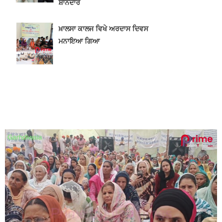
ਬਾਬਾ ਦੀਪ ਸਿੰਘ ਸੇਵਾ ਦਲ ਐਡ ਵੈਲਫੇਅਰ ਸੋਸਾਇਟੀ ਗੜ੍ਹਦੀਵਾਲਾ ਵਲੋਂ 100 ਵਾਂ ਮਹੀਨਾਵਾਰ ਰਾਸ਼ਨ ਵੰਡ ਸਮਾਰੋਹ ਕਰਵਾਇਆ
2 years ago