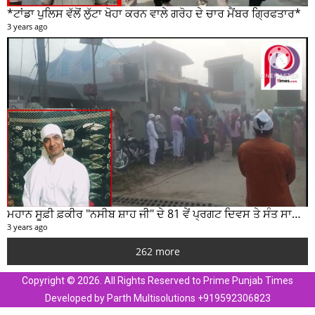
ਮਹਾਨ ਸੂਫ਼ੀ ਫ਼ਕੀਰ "ਨਸੀਬ ਸ਼ਾਹ ਜੀ" ਦੇ 81 ਵੇਂ ਪ੍ਰਗਟ ਦਿਵਸ ਤੇ ਸੰਤ ਸਾਹਿਬ ਜੋਤ ਸਿੰਘ ਜੀ ਮਹਾਰਾਜ ਦੇ ਸੁਣੋ ਵਿਚਾਰ
3 years ago
262 more
Copyright © 2026. All Rights Reserved to Prime Punjab Times
Developed by Parth Multisolutions +919592306823