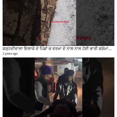
ਗੜ੍ਹਦੀਵਾਲਾ ਇਲਾਕੇ ਦੇ ਪਿੰਡਾਂ ਚ ਵਰਖਾ ਦੇ ਨਾਲ ਨਾਲ ਹੋਈ ਭਾਰੀ ਗੜੇਮਾਰੀ ਦੀਆਂ ਦੇਖੋ ਤਸਵੀਰਾਂ #garhdiwala #snow
2 years ago