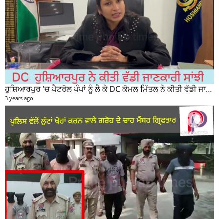
ਹੁਸ਼ਿਆਰਪੁਰ 'ਚ ਪੈਟਰੋਲ ਪੰਪਾਂ ਨੂੰ ਲੈ ਕੇ DC ਕੋਮਲ ਮਿੱਤਲ ਨੇ ਕੀਤੀ ਵੱਡੀ ਜਾਣਕਾਰੀ ਸਾਂਝੀ
3 years ago
*ਟਾਂਡਾ ਪੁਲਿਸ ਵੱਲੋਂ ਲੁੱਟਾ ਖੋਹਾ ਕਰਨ ਵਾਲੇ ਗਰੋਹ ਦੇ ਚਾਰ ਮੈਂਬਰ ਗ੍ਰਿਫਤਾਰ*
3 years ago