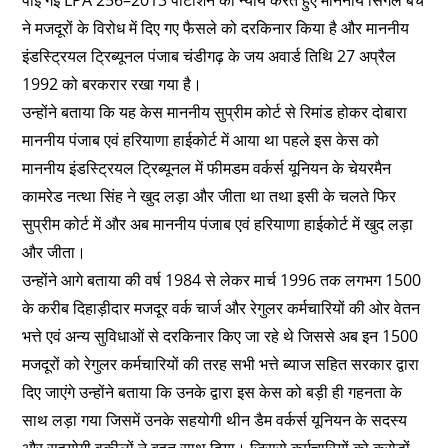
उन्होंने बताया कि यह केस माननीय सुप्रीम कोर्ट से रिमांड होकर दोबारा
माननीय पंजाब एवं हरियाणा हाईकोर्ट में आया था पहले इस केस को
माननीय इंडस्ट्रियल ट्रिब्यूनल में फीमडम वर्कर्स यूनियन के चेयरमैन
कामरेड नत्था सिंह ने खुद लड़ा और जीता था तथा इसी के चलते फिर
सुप्रीम कोर्ट में और अब माननीय पंजाब एवं हरियाणा हाईकोर्ट में खुद लड़ा
और जीता।
उन्होंने आगे बताया की वर्ष 1984 से लेकर मार्च 1996 तक लगभग 1500
के करीब दिहाड़ीदार मजदूर वर्क चार्ज और रेगुलर कर्मचारियों की ओर वेतन
भत्ते एवं अन्य सुविधाओं से दरकिनार किए जा रहे थे जिससे अब इन 1500
मजदूरों को रेगुलर कर्मचारियों की तरह सभी भत्ते ब्याज सहित सरकार द्वारा
दिए जाएंगे उन्होंने बताया कि उनके द्वारा इस केस को बड़ी ही गहनता के
साथ लड़ा गया जिसमें उनके सहयोगी थीन डैम वर्कर्स यूनियन के सदस्य
और सहयोगी वकीलों ने बहुत साथ दिया। जिससे कर्मचारियों को करोड़ों
रुपए का लाभ मिलेगा। इस प्रेस वार्ता में हाजिर नेतागण हरविंदर सिंह
रंधावा, जसवंत सिंह संधू, नंदलाल मेहरा, जनक राज, रणजीत सिंह, तरसेम
सिंह, रणजोध सिंह, गुरदर्शन सिंह, अवतार सिंह, विजय कुमार एवं अन्य