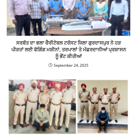
ਸਰਬੱਤ ਦਾ ਭਲਾ ਚੈਰੀਟੇਬਲ ਟਰੱਸਟ ਜਿਲਾ ਗੁਰਦਾਸਪੁਰ ਨੇ ਹੜ
ਪੀੜਤਾਂ ਲਈ ਫੋਗਿੰਗ ਮਸ਼ੀਨਾਂ, ਤਰਪਾਲਾਂ ਤੇ ਮੱਛਰਦਾਨੀਆਂ ਪ੍ਰਸ਼ਾਸਨ
ਨੂੰ ਭੇਂਟ ਕੀਤੀਆਂ
September 24, 2025
पठानकोट पुलिस ने अपहरण और हत्या मामले की गुत्थी सुलझाई,सभी
आरोपी गिरफ्तार
March 27, 2023