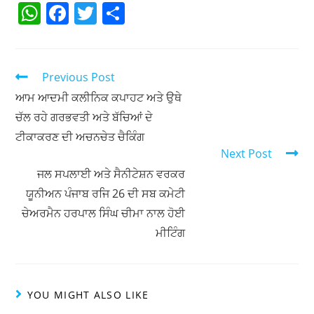
W
F
T
S
h
a
w
h
at
c
itt
ar
s
e
er
e
Previous Post
A
b
ਆਮ ਆਦਮੀ ਕਲੀਨਿਕ ਕਪਾਹਟ ਅਤੇ ਉਥੇ
ਚੱਲ ਰਹੇ ਗਰਭਵਤੀ ਅਤੇ ਬੱਚਿਆਂ ਦੇ
p
o
ਟੀਕਾਕਰਣ ਦੀ ਅਚਨਚੇਤ ਚੈਕਿੰਗ
p
o
Next Post
k
ਜਲ ਸਪਲਾਈ ਅਤੇ ਸੈਨੀਟੇਸ਼ਨ ਵਰਕਰ
ਯੂਨੀਅਨ ਪੰਜਾਬ ਰਜਿ 26 ਦੀ ਸਬ ਕਮੇਟੀ
ਚੇਅਰਮੈਨ ਹਰਪਾਲ ਸਿੰਘ ਚੀਮਾ ਨਾਲ ਹੋਈ
ਮੀਟਿੰਗ
YOU MIGHT ALSO LIKE