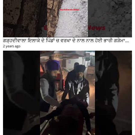
ਗੜ੍ਹਦੀਵਾਲਾ ਇਲਾਕੇ ਦੇ ਪਿੰਡਾਂ ਚ ਵਰਖਾ ਦੇ ਨਾਲ ਨਾਲ ਹੋਈ ਭਾਰੀ ਗੜੇਮਾਰੀ ਦੀਆਂ ਦੇਖੋ ਤਸਵੀਰਾਂ #garhdiwala #snow
2 years ago