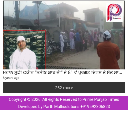
ਮਹਾਨ ਸੂਫ਼ੀ ਫ਼ਕੀਰ "ਨਸੀਬ ਸ਼ਾਹ ਜੀ" ਦੇ 81 ਵੇਂ ਪ੍ਰਗਟ ਦਿਵਸ ਤੇ ਸੰਤ ਸਾਹਿਬ ਜੋਤ ਸਿੰਘ ਜੀ ਮਹਾਰਾਜ ਦੇ ਸੁਣੋ ਵਿਚਾਰ
3 years ago
262 more
Copyright © 2026. All Rights Reserved to Prime Punjab Times
Developed by Parth Multisolutions +919592306823