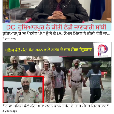
ਹੁਸ਼ਿਆਰਪੁਰ 'ਚ ਪੈਟਰੋਲ ਪੰਪਾਂ ਨੂੰ ਲੈ ਕੇ DC ਕੋਮਲ ਮਿੱਤਲ ਨੇ ਕੀਤੀ ਵੱਡੀ ਜਾਣਕਾਰੀ ਸਾਂਝੀ
3 years ago
*ਟਾਂਡਾ ਪੁਲਿਸ ਵੱਲੋਂ ਲੁੱਟਾ ਖੋਹਾ ਕਰਨ ਵਾਲੇ ਗਰੋਹ ਦੇ ਚਾਰ ਮੈਂਬਰ ਗ੍ਰਿਫਤਾਰ*
3 years ago