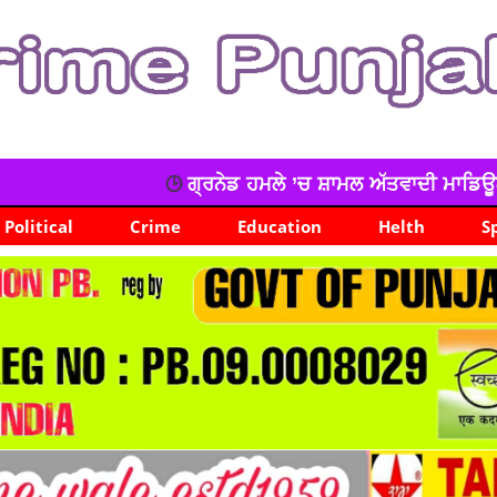
ਨੇਡ ਹਮਲੇ ’ਚ ਸ਼ਾਮਲ ਅੱਤਵਾਦੀ ਮਾਡਿਊਲ ਦਾ ਕਾਰਕੁੰਨ ਗ੍ਰਿਫਤਾਰ
Political
Crime
Education
Helth
S