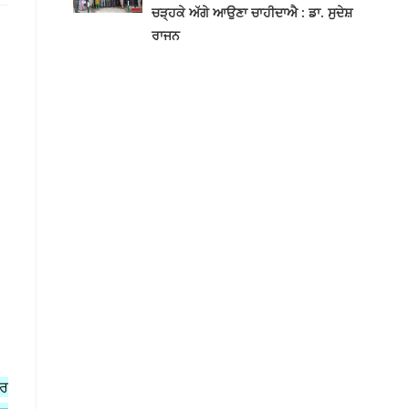
ਚੜ੍ਹਕੇ ਅੱਗੇ ਆਉਣਾ ਚਾਹੀਦਾਐ : ਡਾ. ਸੁਦੇਸ਼
ਰਾਜਨ
ਸਰ