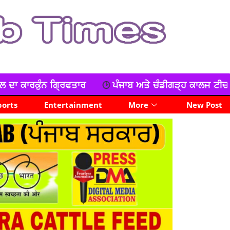
ਪੰਜਾਬ ਅਤੇ ਚੰਡੀਗੜ੍ਹ ਕਾਲਜ ਟੀਚਰ ਯੂਨੀਅਨ ਦਾ ਧਰਨਾ, ਕੀਤੀ ਨ
ports
Entertainment
More
New Post