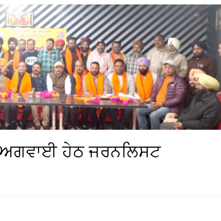
ਦੀ ਅਗਵਾਈ ਹੇਠ ਜਰਨਲਿਸਟ