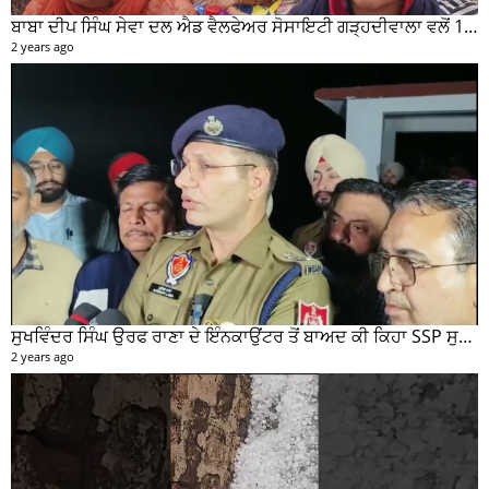
ਬਾਬਾ ਦੀਪ ਸਿੰਘ ਸੇਵਾ ਦਲ ਐਡ ਵੈਲਫੇਅਰ ਸੋਸਾਇਟੀ ਗੜ੍ਹਦੀਵਾਲਾ ਵਲੋਂ 100 ਵਾਂ ਮਹੀਨਾਵਾਰ ਰਾਸ਼ਨ ਵੰਡ ਸਮਾਰੋਹ ਕਰਵਾਇਆ
2 years ago
ਸੁਖਵਿੰਦਰ ਸਿੰਘ ਉਰਫ ਰਾਣਾ ਦੇ ਇੰਨਕਾਉਂਟਰ ਤੋਂ ਬਾਅਦ ਕੀ ਕਿਹਾ SSP ਸੁਰੇਂਦਰ ਲਾਂਬਾ ਤੁਸੀਂ ਵੀ ਸੁਣੋ...
2 years ago