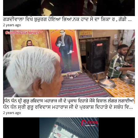
ਗੜਦੀਵਾਲਾ ਵਿਖੇ ਬੁਜ਼ੁਰਗ ਹੋਇਆ ਭਿਆ.ਨਕ ਹਾਦ ਸੇ ਦਾ ਸ਼ਿਕਾ ਰ , ਗੱਡੀ ਸਵਾਰ ਮੌਕੇ ਤੋ ਫਰਾਰ
2 years ago
ਧੰਨ ਧੰਨ ਸ੍ਰੀ ਗੁਰੂ ਰਵਿਦਾਸ ਮਹਾਰਾਜ ਜੀ ਦੇ ਪ੍ਰਕਾਸ਼ ਦਿਹਾੜੇ ਦੇ ਸਬੰਧ ਵਿਚ ਮੇਨ ਰੋੜ ਵਿਖੇ ਲਾਗਾਇਆ ਵਿਸ਼ਾਲ ਲੰਗਰ
2 years ago