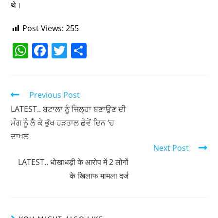
थे।
Post Views:
255
W
F
T
S
h
a
w
h
at
c
itt
ar
s
e
er
e
Previous Post
A
b
LATEST.. ਬਟਾਲਾ ਨੂੰ ਜਿਲ੍ਹਾ ਬਣਾਉਣ ਦੀ
ਮੰਗ ਨੂੰ ਲੈ ਕੇ ਭੁੱਖ ਹੜਤਾਲ ਛੇਵੇਂ ਦਿਨ ‘ਚ
p
o
ਦਾਖਲ
p
o
Next Post
k
LATEST.. धोखाधड़ी के आरोप में 2 लोगों
के खिलाफ मामला दर्ज