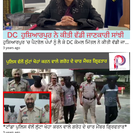
ਹੁਸ਼ਿਆਰਪੁਰ 'ਚ ਪੈਟਰੋਲ ਪੰਪਾਂ ਨੂੰ ਲੈ ਕੇ DC ਕੋਮਲ ਮਿੱਤਲ ਨੇ ਕੀਤੀ ਵੱਡੀ ਜਾਣਕਾਰੀ ਸਾਂਝੀ
3 years ago
*ਟਾਂਡਾ ਪੁਲਿਸ ਵੱਲੋਂ ਲੁੱਟਾ ਖੋਹਾ ਕਰਨ ਵਾਲੇ ਗਰੋਹ ਦੇ ਚਾਰ ਮੈਂਬਰ ਗ੍ਰਿਫਤਾਰ*
3 years ago