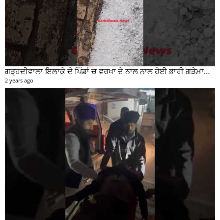
ਗੜ੍ਹਦੀਵਾਲਾ ਇਲਾਕੇ ਦੇ ਪਿੰਡਾਂ ਚ ਵਰਖਾ ਦੇ ਨਾਲ ਨਾਲ ਹੋਈ ਭਾਰੀ ਗੜੇਮਾਰੀ ਦੀਆਂ ਦੇਖੋ ਤਸਵੀਰਾਂ #garhdiwala #snow
2 years ago