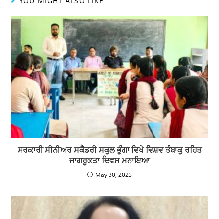
YOU MIGHT ALSO LIKE
ਸਰਕਾਰੀ ਸੀਨੀਅਰ ਸਕੈਡਰੀ ਸਕੂਲ ਭੂੰਗਾ ਵਿਖੇ ਵਿਸ਼ਵ ਤੰਬਾਕੂ ਰਹਿਤ
ਜਾਗਰੂਕਤਾ ਦਿਵਸ ਮਨਾਇਆ
May 30, 2023