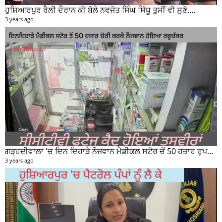
ਹੁਸ਼ਿਆਰਪੁਰ ਰੈਲੀ ਦੌਰਾਨ ਕੀ ਬੋਲੇ ਨਵਜੋਤ ਸਿੰਘ ਸਿੱਧੂ ਤੁਸੀਂ ਵੀ ਸੁਣੋ....
3 years ago
ਗੜ੍ਹਦੀਵਾਲਾ 'ਚ ਦਿਨ ਦਿਹਾੜੇ ਨੌਜਵਾਨ ਮੈਡੀਕਲ ਸਟੋਰ ਚੋਂ 50 ਹਜ਼ਾਰ ਰੁਪਏ ਦੀ ਨਕਦੀ ਚੋਰੀ ਕਰਕੇ ਹੋਇਆ ਰਫੂਚੱਕਰ
3 years ago