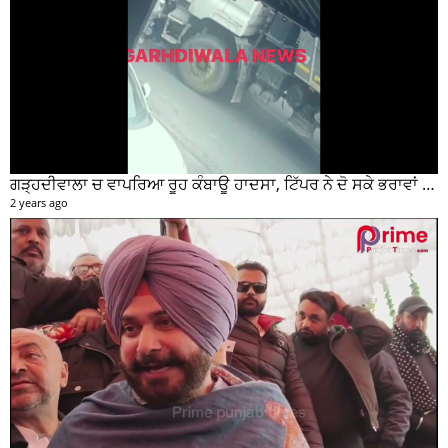
ਗੜ੍ਹਦੀਵਾਲਾ ਚ ਵਾਪਰਿਆ ਰੂਹ ਕੰਬਾਊ ਹਾਦਸਾ, ਟਿੱਪਰ ਨੇ ਦੋ ਸਕੇ ਭਰਾਵਾਂ ਨੂੰ ਕੁਚਲਿਆ, ਸੀਸੀਟੀਵੀ ਫੁਟੇਜ ਵੀ ਆਈ ਸਾਹਮਣੇ
2 years ago