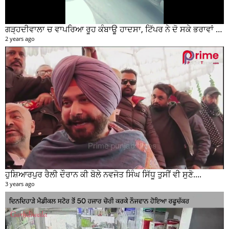
ਗੜ੍ਹਦੀਵਾਲਾ ਚ ਵਾਪਰਿਆ ਰੂਹ ਕੰਬਾਊ ਹਾਦਸਾ, ਟਿੱਪਰ ਨੇ ਦੋ ਸਕੇ ਭਰਾਵਾਂ ਨੂੰ ਕੁਚਲਿਆ, ਸੀਸੀਟੀਵੀ ਫੁਟੇਜ ਵੀ ਆਈ ਸਾਹਮਣੇ
2 years ago
ਹੁਸ਼ਿਆਰਪੁਰ ਰੈਲੀ ਦੌਰਾਨ ਕੀ ਬੋਲੇ ਨਵਜੋਤ ਸਿੰਘ ਸਿੱਧੂ ਤੁਸੀਂ ਵੀ ਸੁਣੋ....
3 years ago