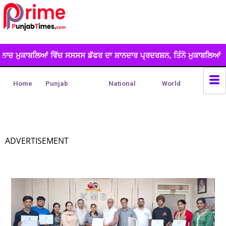
ਸਸਸਸ ਡੱਫਰ ਦਾ ਸ਼ਾਨਦਾਰ ਪ੍ਰਦਰਸ਼ਨ, ਤਿੰਨੋ ਮੁਕਾਬਲਿਆਂ ...
*ਲੁੱਟ ਖੋਹ 
Home
Punjab
National
World
ADVERTISEMENT