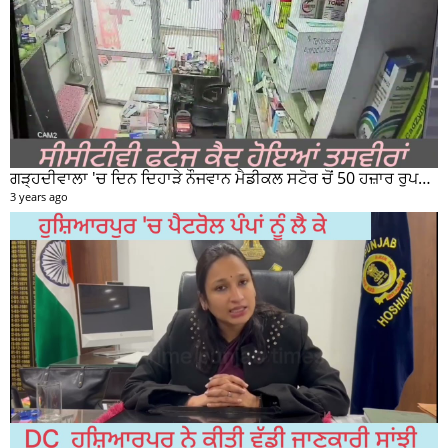
ਗੜ੍ਹਦੀਵਾਲਾ 'ਚ ਦਿਨ ਦਿਹਾੜੇ ਨੌਜਵਾਨ ਮੈਡੀਕਲ ਸਟੋਰ ਚੋਂ 50 ਹਜ਼ਾਰ ਰੁਪਏ ਦੀ ਨਕਦੀ ਚੋਰੀ ਕਰਕੇ ਹੋਇਆ ਰਫੂਚੱਕਰ
3 years ago