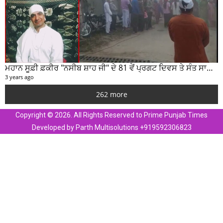
ਮਹਾਨ ਸੂਫ਼ੀ ਫ਼ਕੀਰ "ਨਸੀਬ ਸ਼ਾਹ ਜੀ" ਦੇ 81 ਵੇਂ ਪ੍ਰਗਟ ਦਿਵਸ ਤੇ ਸੰਤ ਸਾਹਿਬ ਜੋਤ ਸਿੰਘ ਜੀ ਮਹਾਰਾਜ ਦੇ ਸੁਣੋ ਵਿਚਾਰ
3 years ago
262 more
Copyright © 2026. All Rights Reserved to Prime Punjab Times
Developed by Parth Multisolutions +919592306823