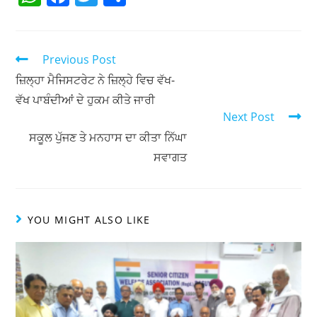
h
a
w
h
at
c
itt
ar
s
e
er
e
Previous Post
A
b
ਜ਼ਿਲ੍ਹਾ ਮੈਜਿਸਟਰੇਟ ਨੇ ਜ਼ਿਲ੍ਹੇ ਵਿਚ ਵੱਖ-
ਵੱਖ ਪਾਬੰਦੀਆਂ ਦੇ ਹੁਕਮ ਕੀਤੇ ਜਾਰੀ
p
o
Next Post
p
o
ਸਕੂਲ ਪੁੱਜਣ ਤੇ ਮਨਹਾਸ ਦਾ ਕੀਤਾ ਨਿੱਘਾ
k
ਸਵਾਗਤ
YOU MIGHT ALSO LIKE