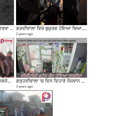
ੇਠ
ਉਣ
ੇਤ
ੰਘ
ਘ,
ਰੀ