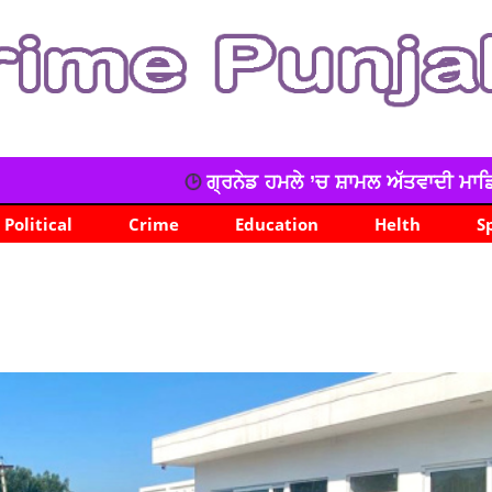
ਗ੍ਰਨੇਡ ਹਮਲੇ ’ਚ ਸ਼ਾਮਲ ਅੱਤਵਾਦੀ ਮਾਡਿਊਲ ਦਾ ਕਾਰਕੁੰਨ ਗ੍ਰਿਫਤਾ
Political
Crime
Education
Helth
S