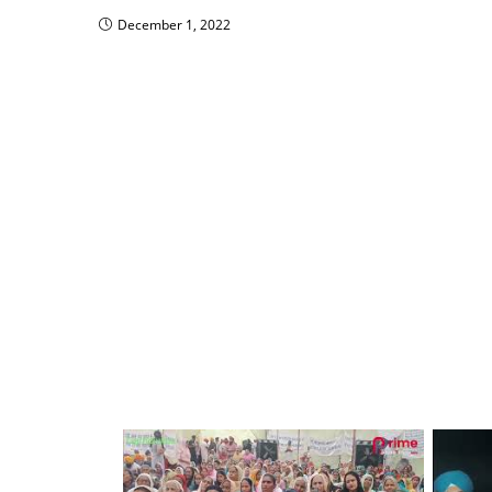
ਜਸਵੀਰ ਸਿੰਘ ਰਾਜਾ ਦੀ ਜਿੱ
ਨਹੀਂ ਛੱਡਾਂਗੇ : ਚੌਧਰੀ ਰਾਜਾ
December 8, 2021