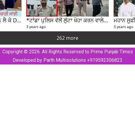
Cm ਚੰਨੀ ਦੀ LIVE
CONFERENCE ,
ਦੇਖੋਂ ਪੰਜਾਬ ਵਾਸੀਆਂ ਨੂੰ
ਕਇ ਦਿੱਤੇ ਦੀਵਾਲੀ ਮੌਕੇ
ਗਿਫ਼੍ਟ
ਕਣਕ ਦਾ ਬੀਜ
ਤੀਬਾੜੀ ਵਿਭਾਗ ਤੋਂ
राम जी की निकली
November 1, 2021
 ਮਿਲਣ ਤੇ ਕਿਸਾਨ
सवारी, रामजी की लीला
ਹੋਏ ਕੱਖੋਂ ਹੌਲੇ
है न्यारी से गूंजा
गढ़दीवाला
November 1, 2023
October 21, 2023