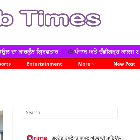
ਰ
ਪੰਜਾਬ ਅਤੇ ਚੰਡੀਗੜ੍ਹ ਕਾਲਜ ਟੀਚਰ ਯੂਨੀਅਨ ਦਾ ਧਰਨਾ, ਕੀ
ports
Entertainment
More
New Post