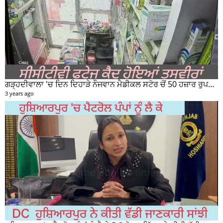
ਗੜ੍ਹਦੀਵਾਲਾ 'ਚ ਦਿਨ ਦਿਹਾੜੇ ਨੌਜਵਾਨ ਮੈਡੀਕਲ ਸਟੋਰ ਚੋਂ 50 ਹਜ਼ਾਰ ਰੁਪਏ ਦੀ ਨਕਦੀ ਚੋਰੀ ਕਰਕੇ ਹੋਇਆ ਰਫੂਚੱਕਰ
3 years ago