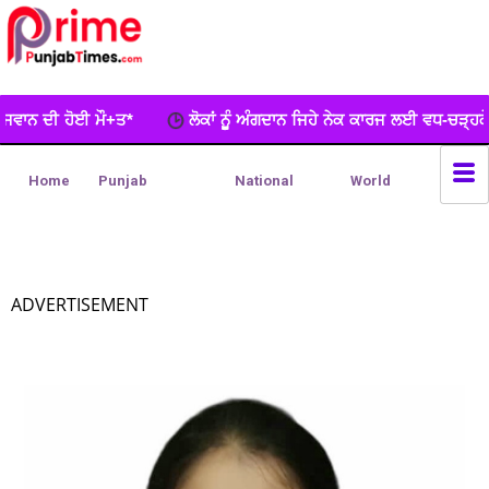
ਾਂ ਨੂੂੰ ਅੰਗਦਾਨ ਜਿਹੇ ਨੇਕ ਕਾਰਜ ਲਈ ਵਧ-ਚੜ੍ਹਕੇ ਅੱਗੇ ਆਉਣਾ ਚਾਹੀਦਾਐ : ਡਾ. ਸੁਦ
Home
Punjab
National
World
ADVERTISEMENT