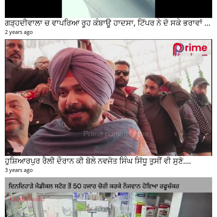
ਗੜ੍ਹਦੀਵਾਲਾ ਚ ਵਾਪਰਿਆ ਰੂਹ ਕੰਬਾਊ ਹਾਦਸਾ, ਟਿੱਪਰ ਨੇ ਦੋ ਸਕੇ ਭਰਾਵਾਂ ਨੂੰ ਕੁਚਲਿਆ, ਸੀਸੀਟੀਵੀ ਫੁਟੇਜ ਵੀ ਆਈ ਸਾਹਮਣੇ
2 years ago
ਹੁਸ਼ਿਆਰਪੁਰ ਰੈਲੀ ਦੌਰਾਨ ਕੀ ਬੋਲੇ ਨਵਜੋਤ ਸਿੰਘ ਸਿੱਧੂ ਤੁਸੀਂ ਵੀ ਸੁਣੋ....
3 years ago