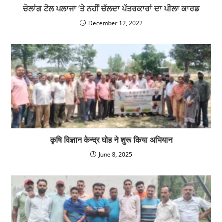
ਚੋਲਾਂਗ ਟੋਲ ਪਲਾਜਾ ’ਤੇ ਨਹੀਂ ਚੱਲਦਾ ਪੱਤਰਕਾਰਾਂ ਦਾ ਪੀਲਾ ਕਾਰਡ
December 12, 2022
कृषि विज्ञान केन्द्र घोह ने शुरू किया अभियान
June 8, 2025