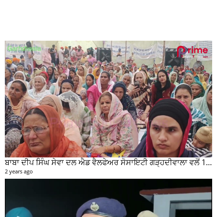
ਬਾਬਾ ਦੀਪ ਸਿੰਘ ਸੇਵਾ ਦਲ ਐਡ ਵੈਲਫੇਅਰ ਸੋਸਾਇਟੀ ਗੜ੍ਹਦੀਵਾਲਾ ਵਲੋਂ 100 ਵਾਂ ਮਹੀਨਾਵਾਰ ਰਾਸ਼ਨ ਵੰਡ ਸਮਾਰੋਹ ਕਰਵਾਇਆ
2 years ago