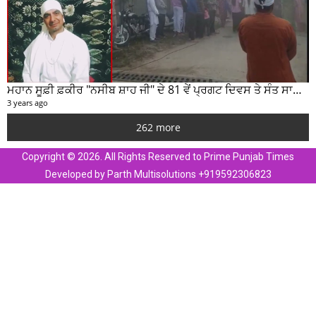
ਮਹਾਨ ਸੂਫ਼ੀ ਫ਼ਕੀਰ "ਨਸੀਬ ਸ਼ਾਹ ਜੀ" ਦੇ 81 ਵੇਂ ਪ੍ਰਗਟ ਦਿਵਸ ਤੇ ਸੰਤ ਸਾਹਿਬ ਜੋਤ ਸਿੰਘ ਜੀ ਮਹਾਰਾਜ ਦੇ ਸੁਣੋ ਵਿਚਾਰ
3 years ago
262 more
Copyright © 2026. All Rights Reserved to Prime Punjab Times
Developed by Parth Multisolutions +919592306823