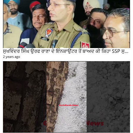
ਸੁਖਵਿੰਦਰ ਸਿੰਘ ਉਰਫ ਰਾਣਾ ਦੇ ਇੰਨਕਾਉਂਟਰ ਤੋਂ ਬਾਅਦ ਕੀ ਕਿਹਾ SSP ਸੁਰੇਂਦਰ ਲਾਂਬਾ ਤੁਸੀਂ ਵੀ ਸੁਣੋ...
2 years ago