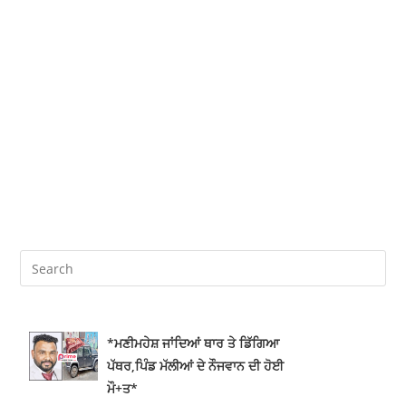
*ਮਣੀਮਹੇਸ਼ ਜਾਂਦਿਆਂ ਥਾਰ ਤੇ ਡਿੱਗਿਆ
ਪੱਥਰ,ਪਿੰਡ ਮੱਲੀਆਂ ਦੇ ਨੌਜਵਾਨ ਦੀ ਹੋਈ
ਮੌ+ਤ*