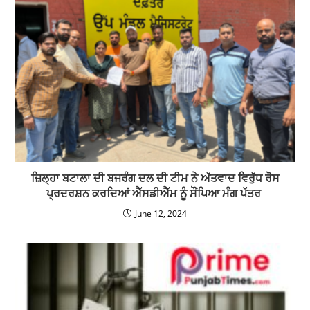
ਜ਼ਿਲ੍ਹਾ ਬਟਾਲਾ ਦੀ ਬਜਰੰਗ ਦਲ ਦੀ ਟੀਮ ਨੇ ਅੱਤਵਾਦ ਵਿਰੁੱਧ ਰੋਸ
ਪ੍ਰਦਰਸ਼ਨ ਕਰਦਿਆਂ ਐੱਸਡੀਐੱਮ ਨੂੰ ਸੌਂਪਿਆ ਮੰਗ ਪੱਤਰ
June 12, 2024