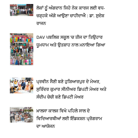
ਲੋਕਾਂ ਨੂੂੰ ਅੰਗਦਾਨ ਜਿਹੇ ਨੇਕ ਕਾਰਜ ਲਈ ਵਧ-
ਚੜ੍ਹਕੇ ਅੱਗੇ ਆਉਣਾ ਚਾਹੀਦਾਐ : ਡਾ. ਸੁਦੇਸ਼
ਰਾਜਨ
DAV ਪਬਲਿਕ ਸਕੂਲ ‘ਚ ਤੀਜ ਦਾ ਤਿਉਹਾਰ
ਧੂਮਧਾਮ ਅਤੇ ਉਤਸ਼ਾਹ ਨਾਲ ਮਨਾਇਆ ਗਿਆ
ਪ੍ਰਵੀਨ ਸੈਣੀ ਬਣੇ ਹੁਸ਼ਿਆਰਪੁਰ ਦੇ ਮੇਅਰ,
ਸੁਰਿੰਦਰ ਕੁਮਾਰ ਸੀਨੀਅਰ ਡਿਪਟੀ ਮੇਅਰ ਅਤੇ
ਸੰਦੀਪ ਚੇਚੀ ਬਣੇ ਡਿਪਟੀ ਮੇਅਰ
ਖ਼ਾਲਸਾ ਕਾਲਜ ਵਿਖੇ ਪਹਿਲੇ ਸਾਲ ਦੇ
ਵਿਦਿਆਰਥੀਆਂ ਲਈ ਇੰਡਕਸ਼ਨ ਪ੍ਰੋਗਰਾਮ
ਦਾ ਆਯੋਜਨ