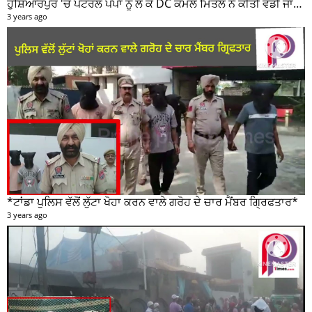
ਹੁਸ਼ਿਆਰਪੁਰ 'ਚ ਪੈਟਰੋਲ ਪੰਪਾਂ ਨੂੰ ਲੈ ਕੇ DC ਕੋਮਲ ਮਿੱਤਲ ਨੇ ਕੀਤੀ ਵੱਡੀ ਜਾਣਕਾਰੀ ਸਾਂਝੀ
3 years ago
*ਟਾਂਡਾ ਪੁਲਿਸ ਵੱਲੋਂ ਲੁੱਟਾ ਖੋਹਾ ਕਰਨ ਵਾਲੇ ਗਰੋਹ ਦੇ ਚਾਰ ਮੈਂਬਰ ਗ੍ਰਿਫਤਾਰ*
3 years ago