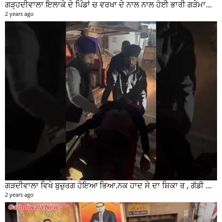
ਗੜ੍ਹਦੀਵਾਲਾ ਇਲਾਕੇ ਦੇ ਪਿੰਡਾਂ ਚ ਵਰਖਾ ਦੇ ਨਾਲ ਨਾਲ ਹੋਈ ਭਾਰੀ ਗੜੇਮਾਰੀ ਦੀਆਂ ਦੇਖੋ ਤਸਵੀਰਾਂ #garhdiwala #snow
2 years ago
ਗੜਦੀਵਾਲਾ ਵਿਖੇ ਬੁਜ਼ੁਰਗ ਹੋਇਆ ਭਿਆ.ਨਕ ਹਾਦ ਸੇ ਦਾ ਸ਼ਿਕਾ ਰ , ਗੱਡੀ ਸਵਾਰ ਮੌਕੇ ਤੋ ਫਰਾਰ
2 years ago