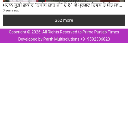
ਮਹਾਨ ਸੂਫ਼ੀ ਫ਼ਕੀਰ "ਨਸੀਬ ਸ਼ਾਹ ਜੀ" ਦੇ 81 ਵੇਂ ਪ੍ਰਗਟ ਦਿਵਸ ਤੇ ਸੰਤ ਸਾਹਿਬ ਜੋਤ ਸਿੰਘ ਜੀ ਮਹਾਰਾਜ ਦੇ ਸੁਣੋ ਵਿਚਾਰ
3 years ago
262 more
Copyright © 2026. All Rights Reserved to Prime Punjab Times
Developed by Parth Multisolutions +919592306823