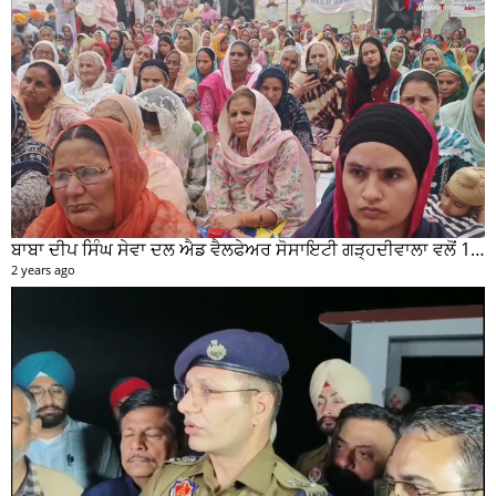
ਬਾਬਾ ਦੀਪ ਸਿੰਘ ਸੇਵਾ ਦਲ ਐਡ ਵੈਲਫੇਅਰ ਸੋਸਾਇਟੀ ਗੜ੍ਹਦੀਵਾਲਾ ਵਲੋਂ 100 ਵਾਂ ਮਹੀਨਾਵਾਰ ਰਾਸ਼ਨ ਵੰਡ ਸਮਾਰੋਹ ਕਰਵਾਇਆ
2 years ago