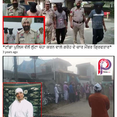
*ਟਾਂਡਾ ਪੁਲਿਸ ਵੱਲੋਂ ਲੁੱਟਾ ਖੋਹਾ ਕਰਨ ਵਾਲੇ ਗਰੋਹ ਦੇ ਚਾਰ ਮੈਂਬਰ ਗ੍ਰਿਫਤਾਰ*
3 years ago