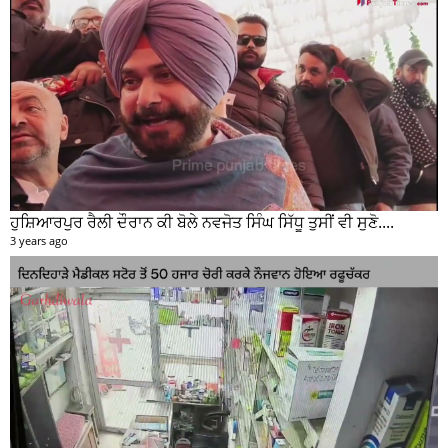
ਹੁਸ਼ਿਆਰਪੁਰ ਰੈਲੀ ਦੌਰਾਨ ਕੀ ਬੋਲੇ ਨਵਜੋਤ ਸਿੰਘ ਸਿੱਧੂ ਤੁਸੀਂ ਵੀ ਸੁਣੋ....
3 years ago