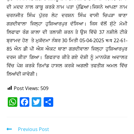
ਦੀ ਮਦਦ ਨਾਲ ਕਾਬੂ ਕਰਕੇ ਨਾਮ ਪਤਾ ਪੁੱਛਿਆ।ਜਿਸਨੇ ਆਪਣਾ ਨਾਮ
ਚਰਨਜੀਤ ਸਿੰਘ ਪੁੱਤਰ ਲੇਟ ਦਰਸ਼ਨ ਸਿੰਘ ਵਾਸੀ ਚਿਪੜਾ ਥਾਣਾ
ਗੜਦੀਵਾਲਾ ਜਿਲ੍ਹਾ ਹੁਸ਼ਿਆਰਪੁਰ ਦੱਸਿਆ। ਜਿਸ ਵੱਲੋਂ ਸੁੱਟੇ ਮੋਮੀ
ਲਿਫਾਫਾ ਰੰਗ ਕਾਲਾ ਦੀ ਤਲਾਸ਼ੀ ਕਰਨ ਤੇ ਉਸ ਵਿੱਚੋ 37 ਨਸ਼ੀਲੇ ਟੀਕੇ
ਬ੍ਰਾਮਦ ਹੋਣ ਤੇ ਮੁਕੱਦਮਾ ਨੰਬਰ 30 ਮਿਤੀ 05-04-2025 भःप 22-61-
85 ਐਨ ਡੀ ਪੀ ਐਸ ਐਕਟ ਥਾਣਾ ਗੜਦੀਵਾਲਾ ਜਿਲ੍ਹਾ ਹੁਸ਼ਿਆਰਪੁਰ
ਦਰਜ ਕੀਤਾ ਗਿਆ। ਗਿਫਤਾਰ ਕੀਤੇ ਗਏ ਦੋਸ਼ੀ ਨੂੰ ਮਾਨਯੋਗ ਅਦਾਲਤ
ਵਿੱਚ ਪੇਸ਼ ਕਰਕੇ ਰਿਮਾਂਡ ਹਾਸਲ ਕਰਕੇ ਅਗਲੀ ਤਫਤੀਸ਼ ਅਮਲ ਵਿੱਚ
ਲਿਆਂਦੀ ਜਾਵੇਗੀ।
Post Views:
509
W
F
T
S
h
a
w
h
at
c
itt
ar
s
e
er
e
Previous Post