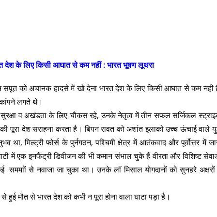
त देश के लिए किसी आघात से कम नहीं : भारत भूषण लूथरा
 सपूत को अचानक हादसे में खो देना भारत देश के लिए किसी आघात से कम नही ह
कांपने लगते थे।
ुरक्षा व अखंडता के लिए चौकस रहे, उनके नेतृत्व में तीन सफल सर्जिकल स्ट्रा
की पूरा देश सराहना करता है। बिपन रावत को अशांत इलाको उच्च ऊंचाई वाले युद
, मिल्ट्री फोर्स के पुर्नगठन, पश्चिमी क्षेत्र में आतंकवाद और पूर्वोत्तर में जा
ाटी में एक इनफैंट्री डिवीजन की भी कमान संभाल चुके हैं वीरता और विशिष्ट सेवा
माों से नवाजा जा चुका था। उनके लॉ मिसाल योगदानों को सुनहरे अक्षरों म
 हुई मौत से भारत देश को कभी न पूरा होना वाला घाटा पड़ा है।