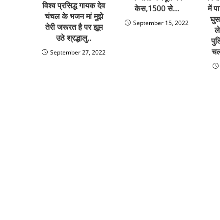
विश्व प्रसिद्ध गायक देव
में 
केस,1500 से…
चंचल के भजन मां मुझे
घु
September 15, 2022
तेरी जरूरत है पर झूम
ल
उठे श्रद्धालु..
पुल
चल
September 27, 2022