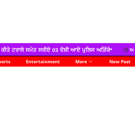
 03 ਦੋਸ਼ੀ ਆਏ ਪੁਲਿਸ ਅੜਿੱਕੇ*
ਆਜ਼ਾਦੀ ਦਿਵਸ ਸਮਾਗਮ ਲਈ ਤਨ
ports
Entertainment
More
New Post