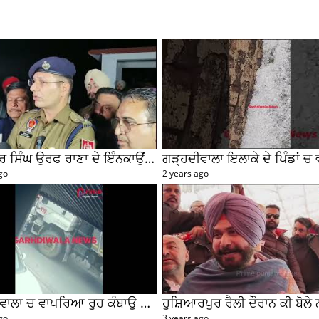
ਸੁਖਵਿੰਦਰ ਸਿੰਘ ਉਰਫ ਰਾਣਾ ਦੇ ਇੰਨਕਾਉਂਟਰ ਤੋਂ ਬਾਅਦ ਕੀ ਕਿਹਾ SSP ਸੁਰੇਂਦਰ ਲਾਂਬਾ ਤੁਸੀਂ ਵੀ ਸੁਣੋ...
go
2 years ago
ਗੜ੍ਹਦੀਵਾਲਾ ਚ ਵਾਪਰਿਆ ਰੂਹ ਕੰਬਾਊ ਹਾਦਸਾ, ਟਿੱਪਰ ਨੇ ਦੋ ਸਕੇ ਭਰਾਵਾਂ ਨੂੰ ਕੁਚਲਿਆ, ਸੀਸੀਟੀਵੀ ਫੁਟੇਜ ਵੀ ਆਈ ਸਾਹਮਣੇ
go
3 years ago