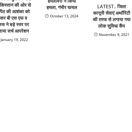
हमलावराें ने किया
पाकिस्तान की ओर से
LATEST.. जिला
हमला, गंभीर घायल
सपैठ की आशंका को
कानूनी सेवाएं अथॉरिटी
October 13, 2024
ेकर बी एस एफ व
की तरफ से लगाया गया
िस ने बड़े स्तर पर
लोक सुविधा कैंप
ाया सर्च आपरेशन
November 9, 2021
January 19, 2022