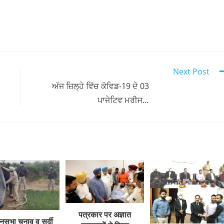
Next Post
ਅੱਜ ਜ਼ਿਲ੍ਹੇ ਵਿੱਚ ਕੋਵਿਡ-19 ਦੇ 03
ਪਾਜੇਟਿਵ ਮਰੀਜ…
पत्रकार पर अज्ञात
नसभा चुनाव व सर्दी