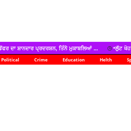
, ਤਿੰਨੋ ਮੁਕਾਬਲਿਆਂ ...
*ਲੁੱਟ ਖੋਹ ਕੀਤੇ ਟਰਾਲੇ ਸਮੇਤ ਸਰੀਏ
Political
Crime
Education
Helth
S