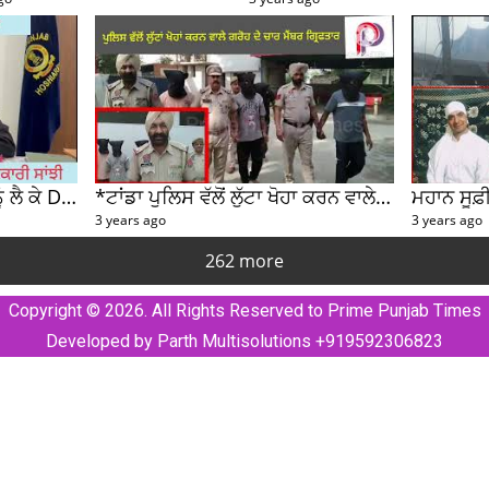
ਹੁਸ਼ਿਆਰਪੁਰ 'ਚ ਪੈਟਰੋਲ ਪੰਪਾਂ ਨੂੰ ਲੈ ਕੇ DC ਕੋਮਲ ਮਿੱਤਲ ਨੇ ਕੀਤੀ ਵੱਡੀ ਜਾਣਕਾਰੀ ਸਾਂਝੀ
*ਟਾਂਡਾ ਪੁਲਿਸ ਵੱਲੋਂ ਲੁੱਟਾ ਖੋਹਾ ਕਰਨ ਵਾਲੇ ਗਰੋਹ ਦੇ ਚਾਰ ਮੈਂਬਰ ਗ੍ਰਿਫਤਾਰ*
3 years ago
3 years ago
262 more
Copyright © 2026. All Rights Reserved to Prime Punjab Times
Developed by Parth Multisolutions +919592306823