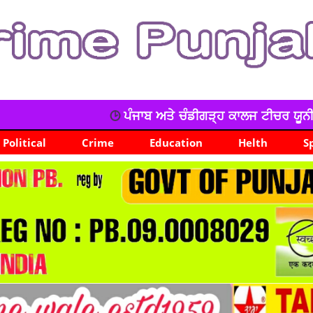
ਾਬ ਅਤੇ ਚੰਡੀਗੜ੍ਹ ਕਾਲਜ ਟੀਚਰ ਯੂਨੀਅਨ ਦਾ ਧਰਨਾ, ਕੀਤੀ ਨਾਅਰੇਬਾਜ
Political
Crime
Education
Helth
S