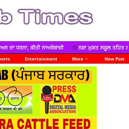
਼ੀ
ਨਸ਼ਾ ਮੁਕਤ ਸਕੂਲ ਤਹਿਤ ਸਰਕਾਰੀ ਸੀਨੀਅਰ ਸੈਕੰਡਰੀ ਸਕੂਲ
ports
Entertainment
More
New Post