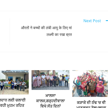
Next Post
औरतों ने बच्चों की लंबी आयु के लिए मां
लक्ष्मी का रखा ब्रत
ਖ਼ਾਲਸਾ
ਤਰਦਾਨ ਲਈ ਚਲਾਈ
ਕਾਲਜ,ਗੜ੍ਹਦੀਵਾਲਾ
ਕੜਾਕੇ ਦੀ ਠੰਢ ‘ਚ ਵੀ
 ਰਹੀ ਮੁਹਮ ਤਹਿਤ
ਵਿਖੇ ਸੱਤ ਦਿਨਾਂ
ਮਾਨਗੜ੍ਹ ਟੋਲਪਲਾਜਾ