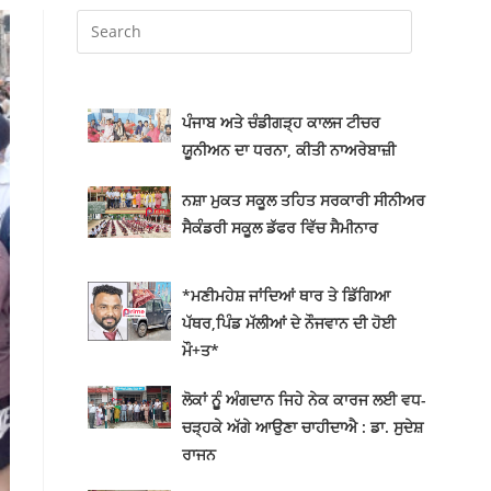
ਪੰਜਾਬ ਅਤੇ ਚੰਡੀਗੜ੍ਹ ਕਾਲਜ ਟੀਚਰ
ਯੂਨੀਅਨ ਦਾ ਧਰਨਾ, ਕੀਤੀ ਨਾਅਰੇਬਾਜ਼ੀ
ਨਸ਼ਾ ਮੁਕਤ ਸਕੂਲ ਤਹਿਤ ਸਰਕਾਰੀ ਸੀਨੀਅਰ
ਸੈਕੰਡਰੀ ਸਕੂਲ ਡੱਫਰ ਵਿੱਚ ਸੈਮੀਨਾਰ
*ਮਣੀਮਹੇਸ਼ ਜਾਂਦਿਆਂ ਥਾਰ ਤੇ ਡਿੱਗਿਆ
ਪੱਥਰ,ਪਿੰਡ ਮੱਲੀਆਂ ਦੇ ਨੌਜਵਾਨ ਦੀ ਹੋਈ
ਮੌ+ਤ*
ਲੋਕਾਂ ਨੂੂੰ ਅੰਗਦਾਨ ਜਿਹੇ ਨੇਕ ਕਾਰਜ ਲਈ ਵਧ-
ਚੜ੍ਹਕੇ ਅੱਗੇ ਆਉਣਾ ਚਾਹੀਦਾਐ : ਡਾ. ਸੁਦੇਸ਼
ਰਾਜਨ