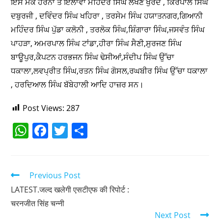
ਇਸ ਮੌਕੇ ਹੋਰਨਾਂ ਤੋਂ ਇਲਾਵਾ ਮਹਿੰਦਰ ਸਿੰਘ ਲਖਣ ਖੁਰਦ , ਕਿਰਪਾਲ ਸਿੰਘ
ਦਬੁਰਜੀ , ਦਵਿੰਦਰ ਸਿੰਘ ਖਹਿਰਾ , ਤਰਸੇਮ ਸਿੰਘ ਹਯਾਤਨਗਰ,ਗਿਆਨੀ
ਮਹਿੰਦਰ ਸਿੰਘ ਪੁੱਡਾ ਕਲੋਨੀ , ਤਰਲੋਕ ਸਿੰਘ,ਸ਼ਿੰਗਾਰਾ ਸਿੰਘ,ਜਸਵੰਤ ਸਿੰਘ
ਪਾਹੜਾ, ਅਮਰਪਾਲ ਸਿੰਘ ਟਾਂਡਾ,ਹੀਰਾ ਸਿੰਘ ਸੈਣੀ,ਸੁਰਜਣ ਸਿੰਘ
ਬਾਊਪੁਰ,ਕੈਪਟਨ ਹਰਭਜਨ ਸਿੰਘ ਢੇਸੀਆਂ,ਸੰਦੀਪ ਸਿੰਘ ਉੱਚਾ
ਧਕਾਲਾ,ਲਵਪ੍ਰੀਤ ਸਿੰਘ,ਰਤਨ ਸਿੰਘ ਗੋਸਲ,ਰਘਬੀਰ ਸਿੰਘ ਉੱਚਾ ਧਕਾਲਾ
, ਹਰਦਿਆਲ ਸਿੰਘ ਬੱਬੇਹਾਲੀ ਆਦਿ ਹਾਜ਼ਰ ਸਨ।
Post Views:
287
W
F
T
S
h
a
w
h
at
c
itt
ar
s
e
er
e
Previous Post
A
b
LATEST.जल्द खलेगी एसटीएफ की रिपोर्ट :
चरनजीत सिंह चन्नी
p
o
Next Post