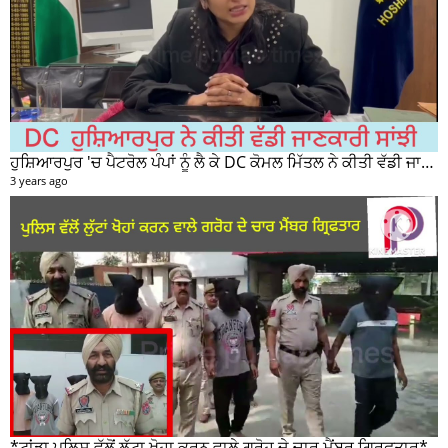
ਹੁਸ਼ਿਆਰਪੁਰ 'ਚ ਪੈਟਰੋਲ ਪੰਪਾਂ ਨੂੰ ਲੈ ਕੇ DC ਕੋਮਲ ਮਿੱਤਲ ਨੇ ਕੀਤੀ ਵੱਡੀ ਜਾਣਕਾਰੀ ਸਾਂਝੀ
3 years ago
*ਟਾਂਡਾ ਪੁਲਿਸ ਵੱਲੋਂ ਲੁੱਟਾ ਖੋਹਾ ਕਰਨ ਵਾਲੇ ਗਰੋਹ ਦੇ ਚਾਰ ਮੈਂਬਰ ਗ੍ਰਿਫਤਾਰ*