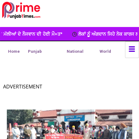
ਹੋਈ ਮੌ+ਤ*
ਲੋਕਾਂ ਨੂੂੰ ਅੰਗਦਾਨ ਜਿਹੇ ਨੇਕ ਕਾਰਜ ਲਈ ਵਧ-ਚੜ੍ਹਕੇ ਅੱਗੇ ਆਉ
Home
Punjab
National
World
ADVERTISEMENT