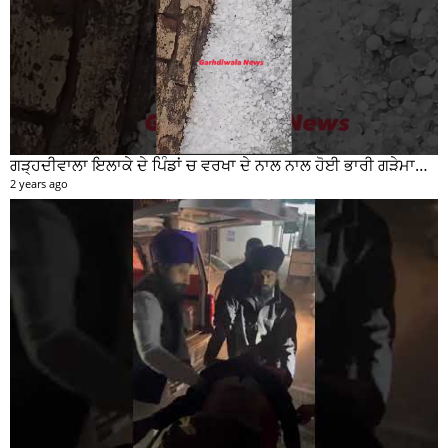
ਗੜ੍ਹਦੀਵਾਲਾ ਇਲਾਕੇ ਦੇ ਪਿੰਡਾਂ ਚ ਵਰਖਾ ਦੇ ਨਾਲ ਨਾਲ ਹੋਈ ਭਾਰੀ ਗੜੇਮਾਰੀ ਦੀਆਂ ਦੇਖੋ ਤਸਵੀਰਾਂ #garhdiwala #snow
2 years ago