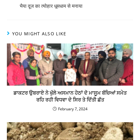
p
o
भैया दूज का त्योहार धूमधाम से मनाया
k
YOU MIGHT ALSO LIKE
ਡਾਕਟਰ ਉਬਰਾਏ ਨੇ ਖੁੱਲੇ ਅਸਮਾਨ ਹੇਠਾਂ ਦੋ ਮਾਸੂਮ ਬੱਚਿਆਂ ਸਮੇਤ
ਰਹਿ ਰਹੀ ਵਿਧਵਾ ਦੇ ਸਿਰ ਤੇ ਦਿੱਤੀ ਛੱਤ
February 7, 2024