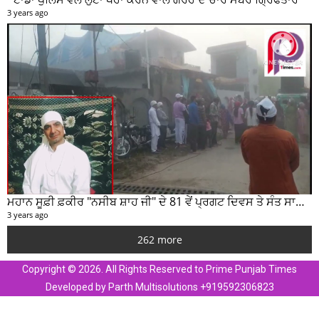
3 years ago
ਮਹਾਨ ਸੂਫ਼ੀ ਫ਼ਕੀਰ "ਨਸੀਬ ਸ਼ਾਹ ਜੀ" ਦੇ 81 ਵੇਂ ਪ੍ਰਗਟ ਦਿਵਸ ਤੇ ਸੰਤ ਸਾਹਿਬ ਜੋਤ ਸਿੰਘ ਜੀ ਮਹਾਰਾਜ ਦੇ ਸੁਣੋ ਵਿਚਾਰ
3 years ago
262 more
Copyright © 2026. All Rights Reserved to Prime Punjab Times
Developed by Parth Multisolutions +919592306823