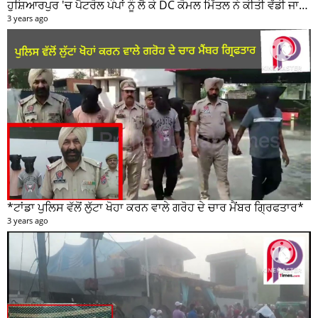
ਹੁਸ਼ਿਆਰਪੁਰ 'ਚ ਪੈਟਰੋਲ ਪੰਪਾਂ ਨੂੰ ਲੈ ਕੇ DC ਕੋਮਲ ਮਿੱਤਲ ਨੇ ਕੀਤੀ ਵੱਡੀ ਜਾਣਕਾਰੀ ਸਾਂਝੀ
3 years ago
*ਟਾਂਡਾ ਪੁਲਿਸ ਵੱਲੋਂ ਲੁੱਟਾ ਖੋਹਾ ਕਰਨ ਵਾਲੇ ਗਰੋਹ ਦੇ ਚਾਰ ਮੈਂਬਰ ਗ੍ਰਿਫਤਾਰ*
3 years ago