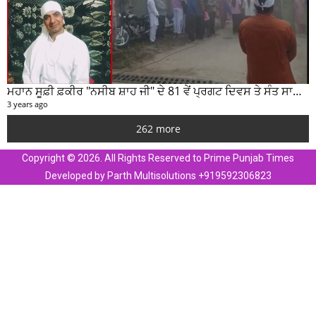
ਮਹਾਨ ਸੂਫ਼ੀ ਫ਼ਕੀਰ "ਨਸੀਬ ਸ਼ਾਹ ਜੀ" ਦੇ 81 ਵੇਂ ਪ੍ਰਗਟ ਦਿਵਸ ਤੇ ਸੰਤ ਸਾਹਿਬ ਜੋਤ ਸਿੰਘ ਜੀ ਮਹਾਰਾਜ ਦੇ ਸੁਣੋ ਵਿਚਾਰ
3 years ago
262 more
Copyright © 2026. All Rights Reserved to Prime Punjab Times
Developed by Parth Multisolutions +919592306823