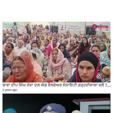
ਬਾਬਾ ਦੀਪ ਸਿੰਘ ਸੇਵਾ ਦਲ ਐਡ ਵੈਲਫੇਅਰ ਸੋਸਾਇਟੀ ਗੜ੍ਹਦੀਵਾਲਾ ਵਲੋਂ 100 ਵਾਂ ਮਹੀਨਾਵਾਰ ਰਾਸ਼ਨ ਵੰਡ ਸਮਾਰੋਹ ਕਰਵਾਇਆ
2 years ago