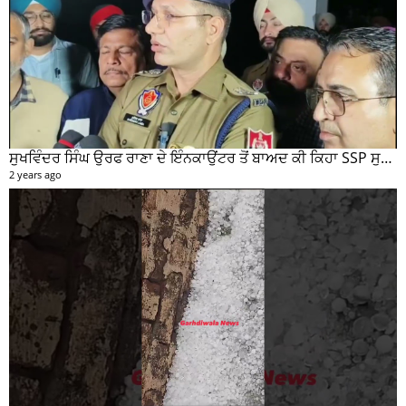
ਸੁਖਵਿੰਦਰ ਸਿੰਘ ਉਰਫ ਰਾਣਾ ਦੇ ਇੰਨਕਾਉਂਟਰ ਤੋਂ ਬਾਅਦ ਕੀ ਕਿਹਾ SSP ਸੁਰੇਂਦਰ ਲਾਂਬਾ ਤੁਸੀਂ ਵੀ ਸੁਣੋ...
2 years ago