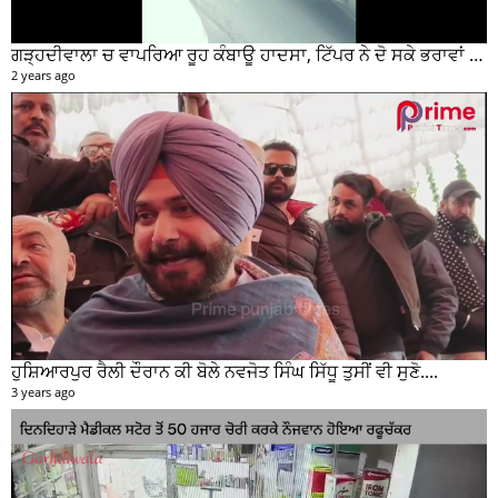
ਗੜ੍ਹਦੀਵਾਲਾ ਚ ਵਾਪਰਿਆ ਰੂਹ ਕੰਬਾਊ ਹਾਦਸਾ, ਟਿੱਪਰ ਨੇ ਦੋ ਸਕੇ ਭਰਾਵਾਂ ਨੂੰ ਕੁਚਲਿਆ, ਸੀਸੀਟੀਵੀ ਫੁਟੇਜ ਵੀ ਆਈ ਸਾਹਮਣੇ
2 years ago
ਹੁਸ਼ਿਆਰਪੁਰ ਰੈਲੀ ਦੌਰਾਨ ਕੀ ਬੋਲੇ ਨਵਜੋਤ ਸਿੰਘ ਸਿੱਧੂ ਤੁਸੀਂ ਵੀ ਸੁਣੋ....
3 years ago