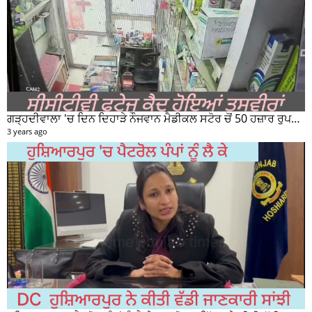
ਗੜ੍ਹਦੀਵਾਲਾ 'ਚ ਦਿਨ ਦਿਹਾੜੇ ਨੌਜਵਾਨ ਮੈਡੀਕਲ ਸਟੋਰ ਚੋਂ 50 ਹਜ਼ਾਰ ਰੁਪਏ ਦੀ ਨਕਦੀ ਚੋਰੀ ਕਰਕੇ ਹੋਇਆ ਰਫੂਚੱਕਰ
3 years ago