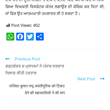
ਗਿਆ ਵਿਅਕਤੀ ਵਿਸਫੋਟਕ ਯੰਤਰ ਲਗਾਉਣ ਦੀ ਕੋਸ਼ਿਸ਼ ਕਰ ਰਿਹਾ ਸੀ,
ਜਾਂ ਫਿਰ ਉਹ ਆਤਮਘਾਤੀ ਹਮਲਾਵਰ ਵੀ ਹੋ ਸਕਦਾ ਹੈ।
Post Views:
402
W
F
T
S
h
a
w
h
at
c
itt
ar
s
e
er
e
Previous Post
A
b
ਗੜ੍ਹਸ਼ੰਕਰ ਚ ਮੁਲਾਜਮਾਂ ਨੇ ਪੰਜਾਬ ਸਰਕਾਰ
ਖਿਲਾਫ਼ ਕੀਤੀ ਹੜਤਾਲ
p
o
Next Post
p
o
राजिंदर कुमार पप्पू जयंतीपुरिया को टिकट
k
देने की शहरवासियों ने की मांग