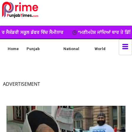
ਚ ਸੈਮੀਨਾਰ
*ਮਣੀਮਹੇਸ਼ ਜਾਂਦਿਆਂ ਥਾਰ ਤੇ ਡਿੱਗਿਆ ਪੱਥਰ,ਪਿੰਡ ਮੱਲੀਆਂ ਦੇ
Home
Punjab
National
World
ADVERTISEMENT