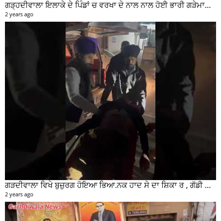
ਗੜ੍ਹਦੀਵਾਲਾ ਇਲਾਕੇ ਦੇ ਪਿੰਡਾਂ ਚ ਵਰਖਾ ਦੇ ਨਾਲ ਨਾਲ ਹੋਈ ਭਾਰੀ ਗੜੇਮਾਰੀ ਦੀਆਂ ਦੇਖੋ ਤਸਵੀਰਾਂ #garhdiwala #snow
2 years ago
ਗੜਦੀਵਾਲਾ ਵਿਖੇ ਬੁਜ਼ੁਰਗ ਹੋਇਆ ਭਿਆ.ਨਕ ਹਾਦ ਸੇ ਦਾ ਸ਼ਿਕਾ ਰ , ਗੱਡੀ ਸਵਾਰ ਮੌਕੇ ਤੋ ਫਰਾਰ
2 years ago