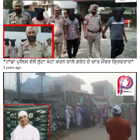
*ਟਾਂਡਾ ਪੁਲਿਸ ਵੱਲੋਂ ਲੁੱਟਾ ਖੋਹਾ ਕਰਨ ਵਾਲੇ ਗਰੋਹ ਦੇ ਚਾਰ ਮੈਂਬਰ ਗ੍ਰਿਫਤਾਰ*
3 years ago