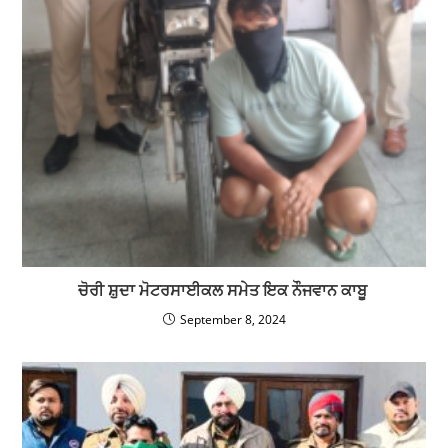
ਚੋਰੀ ਸ਼ੁਦਾ ਮੋਟਰਸਾਈਕਲ ਸਮੇਤ ਇਕ ਨੌਜਵਾਨ ਕਾਬੂ
September 8, 2024