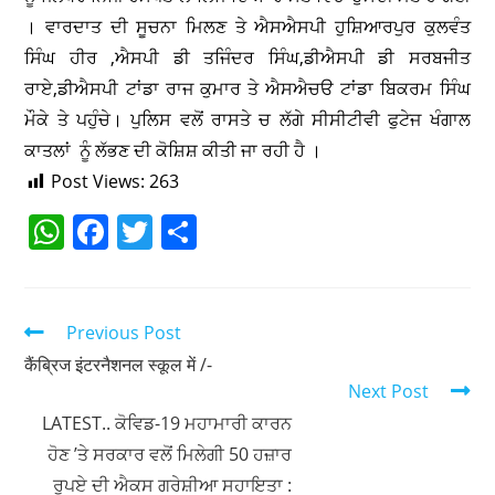
। ਵਾਰਦਾਤ ਦੀ ਸੂਚਨਾ ਮਿਲਣ ਤੇ ਐਸਐਸਪੀ ਹੁਸ਼ਿਆਰਪੁਰ ਕੁਲਵੰਤ
ਸਿੰਘ ਹੀਰ ,ਐਸਪੀ ਡੀ ਤਜਿੰਦਰ ਸਿੰਘ,ਡੀਐਸਪੀ ਡੀ ਸਰਬਜੀਤ
ਰਾਏ,ਡੀਐਸਪੀ ਟਾਂਡਾ ਰਾਜ ਕੁਮਾਰ ਤੇ ਐਸਐਚੳ ਟਾਂਡਾ ਬਿਕਰਮ ਸਿੰਘ
ਮੌਕੇ ਤੇ ਪਹੁੰਚੇ। ਪੁਲਿਸ ਵਲੋਂ ਰਾਸਤੇ ਚ ਲੱਗੇ ਸੀਸੀਟੀਵੀ ਫੁਟੇਜ ਖੰਗਾਲ
ਕਾਤਲਾਂ ਨੂੰ ਲੱਭਣ ਦੀ ਕੋਸ਼ਿਸ਼ ਕੀਤੀ ਜਾ ਰਹੀ ਹੈ ।
Post Views:
263
W
F
T
S
h
a
w
h
at
c
itt
ar
s
e
er
e
Previous Post
A
b
कैंब्रिज इंटरनैशनल स्कूल में /-
Next Post
p
o
LATEST.. ਕੋਵਿਡ-19 ਮਹਾਮਾਰੀ ਕਾਰਨ
p
o
ਹੋਣ ’ਤੇ ਸਰਕਾਰ ਵਲੋਂ ਮਿਲੇਗੀ 50 ਹਜ਼ਾਰ
k
ਰੁਪਏ ਦੀ ਐਕਸ ਗਰੇਸ਼ੀਆ ਸਹਾਇਤਾ :