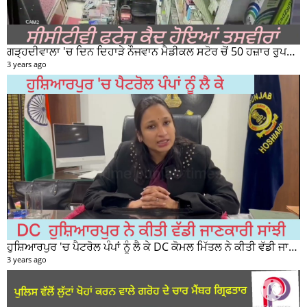
ਗੜ੍ਹਦੀਵਾਲਾ 'ਚ ਦਿਨ ਦਿਹਾੜੇ ਨੌਜਵਾਨ ਮੈਡੀਕਲ ਸਟੋਰ ਚੋਂ 50 ਹਜ਼ਾਰ ਰੁਪਏ ਦੀ ਨਕਦੀ ਚੋਰੀ ਕਰਕੇ ਹੋਇਆ ਰਫੂਚੱਕਰ
3 years ago
ਹੁਸ਼ਿਆਰਪੁਰ 'ਚ ਪੈਟਰੋਲ ਪੰਪਾਂ ਨੂੰ ਲੈ ਕੇ DC ਕੋਮਲ ਮਿੱਤਲ ਨੇ ਕੀਤੀ ਵੱਡੀ ਜਾਣਕਾਰੀ ਸਾਂਝੀ
3 years ago