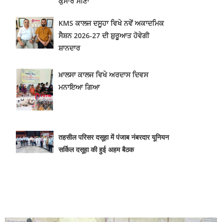
ਕੁਮਾਰ ਮੀਣਾ
KMS ਕਾਲਜ ਦਸੂਹਾ ਵਿਖੇ ਨਵੇਂ ਅਕਾਦਮਿਕ
ਸੈਸ਼ਨ 2026-27 ਦੀ ਸ਼ੁਰੂਆਤ ਹੋਵੇਗੀ
ਸ਼ਾਨਦਾਰ
ਖ਼ਾਲਸਾ ਕਾਲਜ ਵਿਖੇ ਅਰਦਾਸ ਦਿਵਸ
ਮਨਾਇਆ ਗਿਆ
तहसील परिसर दसूहा में पंजाब नंबरदार यूनियन
सर्किल दसूहा की हुई अहम बैठक