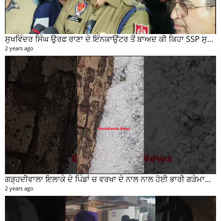
ਸੁਖਵਿੰਦਰ ਸਿੰਘ ਉਰਫ ਰਾਣਾ ਦੇ ਇੰਨਕਾਉਂਟਰ ਤੋਂ ਬਾਅਦ ਕੀ ਕਿਹਾ SSP ਸੁਰੇਂਦਰ ਲਾਂਬਾ ਤੁਸੀਂ ਵੀ ਸੁਣੋ...
2 years ago
ਗੜ੍ਹਦੀਵਾਲਾ ਇਲਾਕੇ ਦੇ ਪਿੰਡਾਂ ਚ ਵਰਖਾ ਦੇ ਨਾਲ ਨਾਲ ਹੋਈ ਭਾਰੀ ਗੜੇਮਾਰੀ ਦੀਆਂ ਦੇਖੋ ਤਸਵੀਰਾਂ #garhdiwala #snow
2 years ago