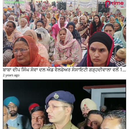
ਬਾਬਾ ਦੀਪ ਸਿੰਘ ਸੇਵਾ ਦਲ ਐਡ ਵੈਲਫੇਅਰ ਸੋਸਾਇਟੀ ਗੜ੍ਹਦੀਵਾਲਾ ਵਲੋਂ 100 ਵਾਂ ਮਹੀਨਾਵਾਰ ਰਾਸ਼ਨ ਵੰਡ ਸਮਾਰੋਹ ਕਰਵਾਇਆ
2 years ago