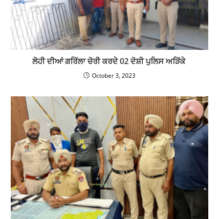
ਲੋਹੀ ਦੀਆਂ ਗਰਿੱਲਾ ਚੋਰੀ ਕਰਦੇ 02 ਦੋਸ਼ੀ ਪੁਲਿਸ ਅੜਿੱਕੇ
October 3, 2023
ਦਸੂਹਾ ਪੁਲਿਸ ਵਲੋਂ ਇਰਾਦਾ ਕਤਲ ਦਾ ਦੋਸ਼ੀ,26 ਨਸ਼ੀਲੇ ਟੀਕਿਆਂ
ਸਮੇਤ ਦੋ ਨੌਜਵਾਨ ਗ੍ਰਿਫਤਾਰ
September 29, 2023