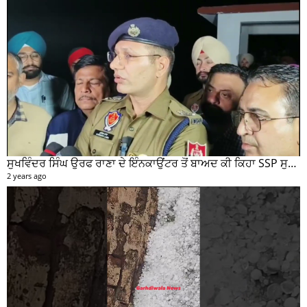
ਸੁਖਵਿੰਦਰ ਸਿੰਘ ਉਰਫ ਰਾਣਾ ਦੇ ਇੰਨਕਾਉਂਟਰ ਤੋਂ ਬਾਅਦ ਕੀ ਕਿਹਾ SSP ਸੁਰੇਂਦਰ ਲਾਂਬਾ ਤੁਸੀਂ ਵੀ ਸੁਣੋ...
2 years ago
ਗੜ੍ਹਦੀਵਾਲਾ ਇਲਾਕੇ ਦੇ ਪਿੰਡਾਂ ਚ ਵਰਖਾ ਦੇ ਨਾਲ ਨਾਲ ਹੋਈ ਭਾਰੀ ਗੜੇਮਾਰੀ ਦੀਆਂ ਦੇਖੋ ਤਸਵੀਰਾਂ #garhdiwala #snow
2 years ago