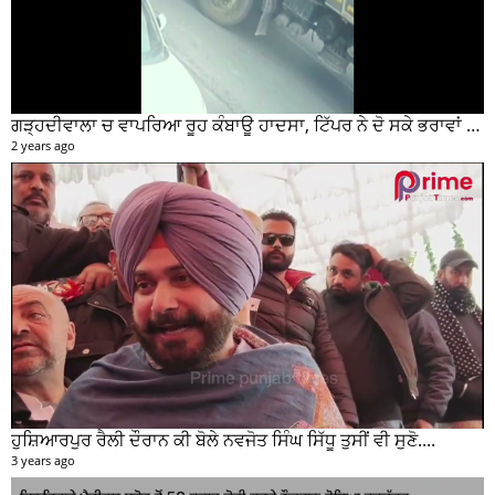
ਗੜ੍ਹਦੀਵਾਲਾ ਚ ਵਾਪਰਿਆ ਰੂਹ ਕੰਬਾਊ ਹਾਦਸਾ, ਟਿੱਪਰ ਨੇ ਦੋ ਸਕੇ ਭਰਾਵਾਂ ਨੂੰ ਕੁਚਲਿਆ, ਸੀਸੀਟੀਵੀ ਫੁਟੇਜ ਵੀ ਆਈ ਸਾਹਮਣੇ
2 years ago
ਹੁਸ਼ਿਆਰਪੁਰ ਰੈਲੀ ਦੌਰਾਨ ਕੀ ਬੋਲੇ ਨਵਜੋਤ ਸਿੰਘ ਸਿੱਧੂ ਤੁਸੀਂ ਵੀ ਸੁਣੋ....
3 years ago