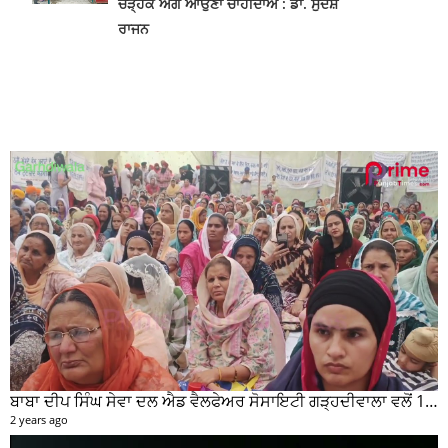
ਬਾਬਾ ਦੀਪ ਸਿੰਘ ਸੇਵਾ ਦਲ ਐਡ ਵੈਲਫੇਅਰ ਸੋਸਾਇਟੀ ਗੜ੍ਹਦੀਵਾਲਾ ਵਲੋਂ 100 ਵਾਂ ਮਹੀਨਾਵਾਰ ਰਾਸ਼ਨ ਵੰਡ ਸਮਾਰੋਹ ਕਰਵਾਇਆ
2 years ago