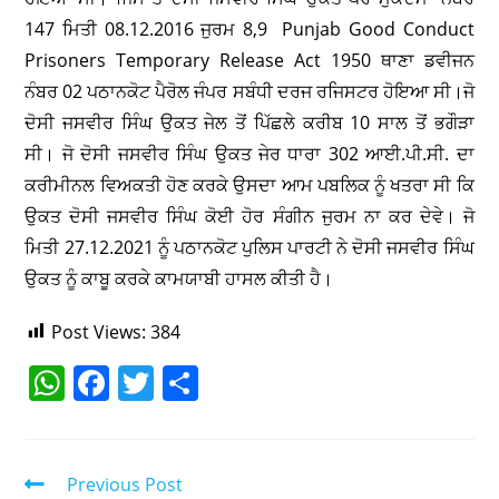
ਦੋਸੀ ਜਸਵੀਰ ਸਿੰਘ ਉਕਤ ਜੇਲ ਤੋਂ ਪਿੱਛਲੇ ਕਰੀਬ 10 ਸਾਲ ਤੋਂ ਭਗੌੜਾ
ਸੀ। ਜੋ ਦੋਸੀ ਜਸਵੀਰ ਸਿੰਘ ਉਕਤ ਜੇਰ ਧਾਰਾ 302 ਆਈ.ਪੀ.ਸੀ. ਦਾ
ਕਰੀਮੀਨਲ ਵਿਅਕਤੀ ਹੋਣ ਕਰਕੇ ਉਸਦਾ ਆਮ ਪਬਲਿਕ ਨੂੰ ਖਤਰਾ ਸੀ ਕਿ
ਉਕਤ ਦੋਸੀ ਜਸਵੀਰ ਸਿੰਘ ਕੋਈ ਹੋਰ ਸੰਗੀਨ ਜੁਰਮ ਨਾ ਕਰ ਦੇਵੇ। ਜੋ
ਮਿਤੀ 27.12.2021 ਨੂੰ ਪਠਾਨਕੋਟ ਪੁਲਿਸ ਪਾਰਟੀ ਨੇ ਦੋਸੀ ਜਸਵੀਰ ਸਿੰਘ
ਉਕਤ ਨੂੰ ਕਾਬੂ ਕਰਕੇ ਕਾਮਯਾਬੀ ਹਾਸਲ ਕੀਤੀ ਹੈ।
Post Views:
384
W
F
T
S
h
a
w
h
at
c
itt
ar
s
e
er
e
Previous Post
A
b
ਓਮੀਕ੍ਰੋਨ ਦੀ ਪੰਜਾਬ ‘ਚ ਹੋਈ ਐਂਟਰੀ,36
ਸਾਲਾਂ ਵਿਅਕਤੀ..
p
o
Next Post
p
o
बड़ी खबर.. बटाला में 2 गुटों के बीच हुए