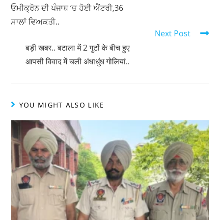
k
आपसी विवाद में चली अंधाधुंध गोलियां..
YOU MIGHT ALSO LIKE