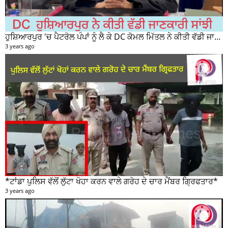
*ਟਾਂਡਾ ਪੁਲਿਸ ਵੱਲੋਂ ਲੁੱਟਾ ਖੋਹਾ ਕਰਨ ਵਾਲੇ ਗਰੋਹ ਦੇ ਚਾਰ ਮੈਂਬਰ ਗ੍ਰਿਫਤਾਰ*
3 years ago