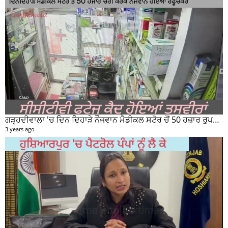
ਗੜ੍ਹਦੀਵਾਲਾ 'ਚ ਦਿਨ ਦਿਹਾੜੇ ਨੌਜਵਾਨ ਮੈਡੀਕਲ ਸਟੋਰ ਚੋਂ 50 ਹਜ਼ਾਰ ਰੁਪਏ ਦੀ ਨਕਦੀ ਚੋਰੀ ਕਰਕੇ ਹੋਇਆ ਰਫੂਚੱਕਰ
3 years ago
ਹੁਸ਼ਿਆਰਪੁਰ 'ਚ ਪੈਟਰੋਲ ਪੰਪਾਂ ਨੂੰ ਲੈ ਕੇ DC ਕੋਮਲ ਮਿੱਤਲ ਨੇ ਕੀਤੀ ਵੱਡੀ ਜਾਣਕਾਰੀ ਸਾਂਝੀ
3 years ago