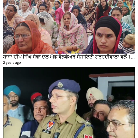
ਬਾਬਾ ਦੀਪ ਸਿੰਘ ਸੇਵਾ ਦਲ ਐਡ ਵੈਲਫੇਅਰ ਸੋਸਾਇਟੀ ਗੜ੍ਹਦੀਵਾਲਾ ਵਲੋਂ 100 ਵਾਂ ਮਹੀਨਾਵਾਰ ਰਾਸ਼ਨ ਵੰਡ ਸਮਾਰੋਹ ਕਰਵਾਇਆ
2 years ago