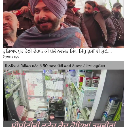
ਹੁਸ਼ਿਆਰਪੁਰ ਰੈਲੀ ਦੌਰਾਨ ਕੀ ਬੋਲੇ ਨਵਜੋਤ ਸਿੰਘ ਸਿੱਧੂ ਤੁਸੀਂ ਵੀ ਸੁਣੋ....
3 years ago