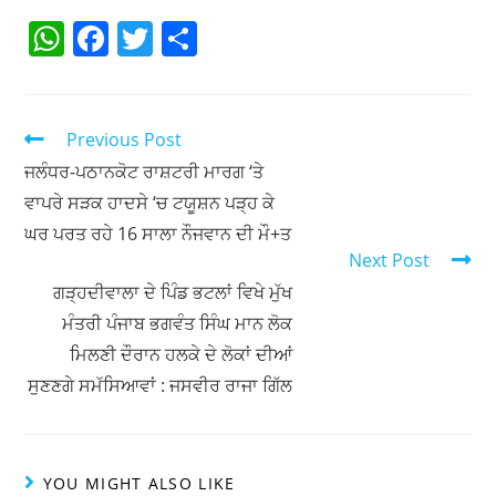
W
F
T
S
h
a
w
h
at
c
itt
ar
s
e
er
e
Previous Post
A
b
ਜਲੰਧਰ-ਪਠਾਨਕੋਟ ਰਾਸ਼ਟਰੀ ਮਾਰਗ ‘ਤੇ
ਵਾਪਰੇ ਸੜਕ ਹਾਦਸੇ ‘ਚ ਟਯੂਸ਼ਨ ਪੜ੍ਹ ਕੇ
p
o
ਘਰ ਪਰਤ ਰਹੇ 16 ਸਾਲਾ ਨੌਜਵਾਨ ਦੀ ਮੌ+ਤ
p
o
Next Post
k
ਗੜ੍ਹਦੀਵਾਲਾ ਦੇ ਪਿੰਡ ਭਟਲਾਂ ਵਿਖੇ ਮੁੱਖ
ਮੰਤਰੀ ਪੰਜਾਬ ਭਗਵੰਤ ਸਿੰਘ ਮਾਨ ਲੋਕ
ਮਿਲਣੀ ਦੌਰਾਨ ਹਲਕੇ ਦੇ ਲੋਕਾਂ ਦੀਆਂ
ਸੁਣਣਗੇ ਸਮੱਸਿਆਵਾਂ : ਜਸਵੀਰ ਰਾਜਾ ਗਿੱਲ
YOU MIGHT ALSO LIKE