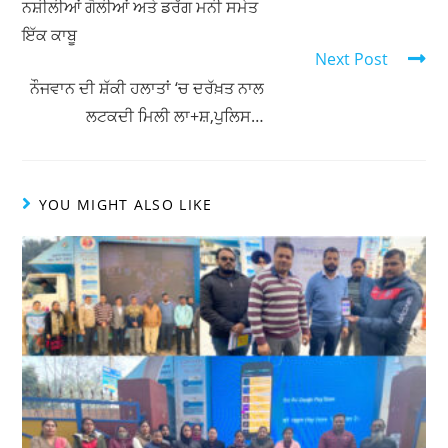
ਨਸ਼ੀਲੀਆਂ ਗੋਲੀਆਂ ਅਤੇ ਡਰੱਗ ਮਨੀ ਸਮੇਤ
p
o
ਇੱਕ ਕਾਬੂ
p
o
Next Post
k
ਨੌਜਵਾਨ ਦੀ ਸ਼ੱਕੀ ਹਲਾਤਾਂ ‘ਚ ਦਰੱਖ਼ਤ ਨਾਲ
ਲਟਕਦੀ ਮਿਲੀ ਲਾ+ਸ਼,ਪੁਲਿਸ…
YOU MIGHT ALSO LIKE