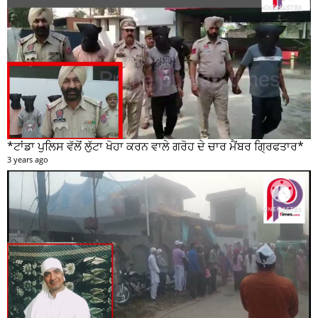
*ਟਾਂਡਾ ਪੁਲਿਸ ਵੱਲੋਂ ਲੁੱਟਾ ਖੋਹਾ ਕਰਨ ਵਾਲੇ ਗਰੋਹ ਦੇ ਚਾਰ ਮੈਂਬਰ ਗ੍ਰਿਫਤਾਰ*
3 years ago