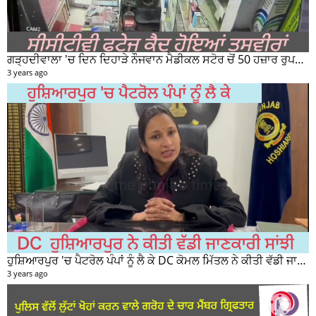
ਗੜ੍ਹਦੀਵਾਲਾ 'ਚ ਦਿਨ ਦਿਹਾੜੇ ਨੌਜਵਾਨ ਮੈਡੀਕਲ ਸਟੋਰ ਚੋਂ 50 ਹਜ਼ਾਰ ਰੁਪਏ ਦੀ ਨਕਦੀ ਚੋਰੀ ਕਰਕੇ ਹੋਇਆ ਰਫੂਚੱਕਰ
3 years ago
ਹੁਸ਼ਿਆਰਪੁਰ 'ਚ ਪੈਟਰੋਲ ਪੰਪਾਂ ਨੂੰ ਲੈ ਕੇ DC ਕੋਮਲ ਮਿੱਤਲ ਨੇ ਕੀਤੀ ਵੱਡੀ ਜਾਣਕਾਰੀ ਸਾਂਝੀ
3 years ago