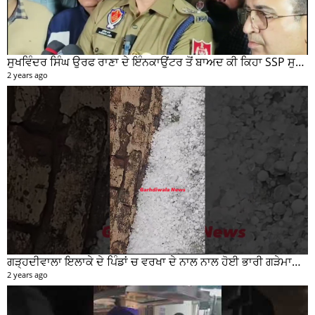
ਸੁਖਵਿੰਦਰ ਸਿੰਘ ਉਰਫ ਰਾਣਾ ਦੇ ਇੰਨਕਾਉਂਟਰ ਤੋਂ ਬਾਅਦ ਕੀ ਕਿਹਾ SSP ਸੁਰੇਂਦਰ ਲਾਂਬਾ ਤੁਸੀਂ ਵੀ ਸੁਣੋ...
2 years ago
ਗੜ੍ਹਦੀਵਾਲਾ ਇਲਾਕੇ ਦੇ ਪਿੰਡਾਂ ਚ ਵਰਖਾ ਦੇ ਨਾਲ ਨਾਲ ਹੋਈ ਭਾਰੀ ਗੜੇਮਾਰੀ ਦੀਆਂ ਦੇਖੋ ਤਸਵੀਰਾਂ #garhdiwala #snow
2 years ago