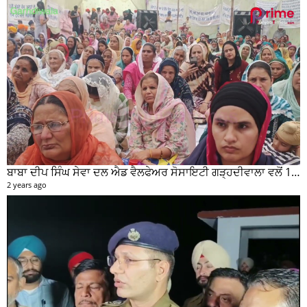
ਬਾਬਾ ਦੀਪ ਸਿੰਘ ਸੇਵਾ ਦਲ ਐਡ ਵੈਲਫੇਅਰ ਸੋਸਾਇਟੀ ਗੜ੍ਹਦੀਵਾਲਾ ਵਲੋਂ 100 ਵਾਂ ਮਹੀਨਾਵਾਰ ਰਾਸ਼ਨ ਵੰਡ ਸਮਾਰੋਹ ਕਰਵਾਇਆ
2 years ago