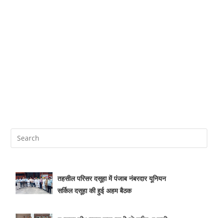
तहसील परिसर दसूहा में पंजाब नंबरदार यूनियन
सर्किल दसूहा की हुई अहम बैठक