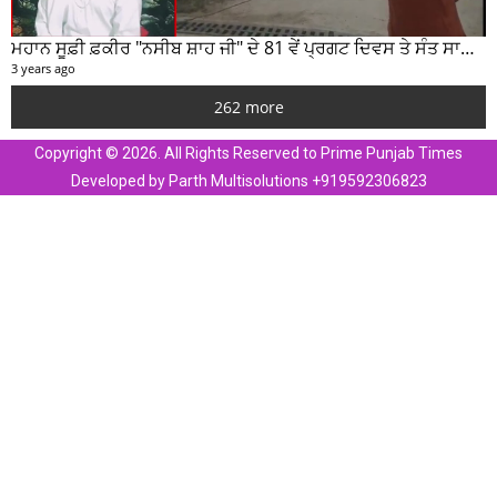
ਮਹਾਨ ਸੂਫ਼ੀ ਫ਼ਕੀਰ "ਨਸੀਬ ਸ਼ਾਹ ਜੀ" ਦੇ 81 ਵੇਂ ਪ੍ਰਗਟ ਦਿਵਸ ਤੇ ਸੰਤ ਸਾਹਿਬ ਜੋਤ ਸਿੰਘ ਜੀ ਮਹਾਰਾਜ ਦੇ ਸੁਣੋ ਵਿਚਾਰ
3 years ago
262 more
Copyright © 2026. All Rights Reserved to Prime Punjab Times
Developed by Parth Multisolutions +919592306823