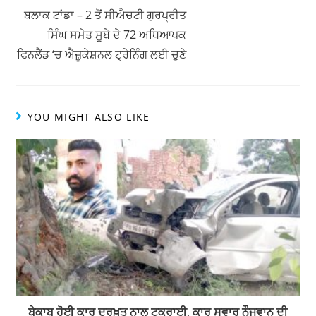
p
o
ਬਲਾਕ ਟਾਂਡਾ – 2 ਤੋਂ ਸੀਐਚਟੀ ਗੁਰਪ੍ਰੀਤ
k
ਸਿੰਘ ਸਮੇਤ ਸੂਬੇ ਦੇ 72 ਅਧਿਆਪਕ
ਫਿਨਲੈਂਡ ‘ਚ ਐਜ਼ੂਕੇਸ਼ਨਲ ਟ੍ਰੇਨਿੰਗ ਲਈ ਚੁਣੇ
YOU MIGHT ALSO LIKE
ਬੇਕਾਬੂ ਹੋਈ ਕਾਰ ਦਰਖ਼ਤ ਨਾਲ ਟਕਰਾਈ, ਕਾਰ ਸਵਾਰ ਨੌਜਵਾਨ ਦੀ