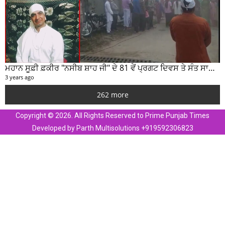
ਮਹਾਨ ਸੂਫ਼ੀ ਫ਼ਕੀਰ "ਨਸੀਬ ਸ਼ਾਹ ਜੀ" ਦੇ 81 ਵੇਂ ਪ੍ਰਗਟ ਦਿਵਸ ਤੇ ਸੰਤ ਸਾਹਿਬ ਜੋਤ ਸਿੰਘ ਜੀ ਮਹਾਰਾਜ ਦੇ ਸੁਣੋ ਵਿਚਾਰ
3 years ago
262 more
Copyright © 2026. All Rights Reserved to Prime Punjab Times
Developed by Parth Multisolutions +919592306823