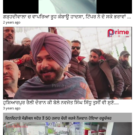
ਗੜ੍ਹਦੀਵਾਲਾ ਚ ਵਾਪਰਿਆ ਰੂਹ ਕੰਬਾਊ ਹਾਦਸਾ, ਟਿੱਪਰ ਨੇ ਦੋ ਸਕੇ ਭਰਾਵਾਂ ਨੂੰ ਕੁਚਲਿਆ, ਸੀਸੀਟੀਵੀ ਫੁਟੇਜ ਵੀ ਆਈ ਸਾਹਮਣੇ
2 years ago
ਹੁਸ਼ਿਆਰਪੁਰ ਰੈਲੀ ਦੌਰਾਨ ਕੀ ਬੋਲੇ ਨਵਜੋਤ ਸਿੰਘ ਸਿੱਧੂ ਤੁਸੀਂ ਵੀ ਸੁਣੋ....
3 years ago