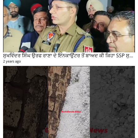
ਸੁਖਵਿੰਦਰ ਸਿੰਘ ਉਰਫ ਰਾਣਾ ਦੇ ਇੰਨਕਾਉਂਟਰ ਤੋਂ ਬਾਅਦ ਕੀ ਕਿਹਾ SSP ਸੁਰੇਂਦਰ ਲਾਂਬਾ ਤੁਸੀਂ ਵੀ ਸੁਣੋ...
2 years ago