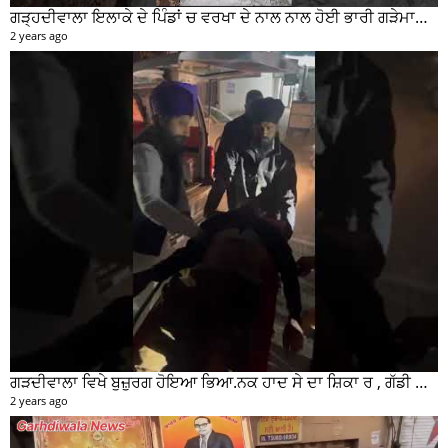
ਗੜ੍ਹਦੀਵਾਲਾ ਇਲਾਕੇ ਦੇ ਪਿੰਡਾਂ ਚ ਵਰਖਾ ਦੇ ਨਾਲ ਨਾਲ ਹੋਈ ਭਾਰੀ ਗੜੇਮਾਰੀ ਦੀਆਂ ਦੇਖੋ ਤਸਵੀਰਾਂ #garhdiwala #snow
2 years ago
ਗੜਦੀਵਾਲਾ ਵਿਖੇ ਬੁਜ਼ੁਰਗ ਹੋਇਆ ਭਿਆ.ਨਕ ਹਾਦ ਸੇ ਦਾ ਸ਼ਿਕਾ ਰ , ਗੱਡੀ ਸਵਾਰ ਮੌਕੇ ਤੋ ਫਰਾਰ
2 years ago