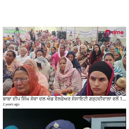
ਬਾਬਾ ਦੀਪ ਸਿੰਘ ਸੇਵਾ ਦਲ ਐਡ ਵੈਲਫੇਅਰ ਸੋਸਾਇਟੀ ਗੜ੍ਹਦੀਵਾਲਾ ਵਲੋਂ 100 ਵਾਂ ਮਹੀਨਾਵਾਰ ਰਾਸ਼ਨ ਵੰਡ ਸਮਾਰੋਹ ਕਰਵਾਇਆ
2 years ago