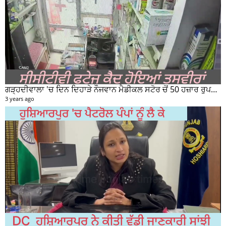
ਗੜ੍ਹਦੀਵਾਲਾ 'ਚ ਦਿਨ ਦਿਹਾੜੇ ਨੌਜਵਾਨ ਮੈਡੀਕਲ ਸਟੋਰ ਚੋਂ 50 ਹਜ਼ਾਰ ਰੁਪਏ ਦੀ ਨਕਦੀ ਚੋਰੀ ਕਰਕੇ ਹੋਇਆ ਰਫੂਚੱਕਰ
3 years ago