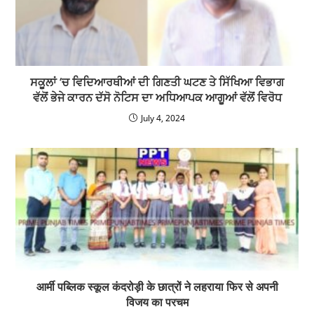
ਸਕੂਲਾਂ ‘ਚ ਵਿਦਿਆਰਥੀਆਂ ਦੀ ਗਿਣਤੀ ਘਟਣ ਤੇ ਸਿੱਖਿਆ ਵਿਭਾਗ
ਵੱਲੋਂ ਭੇਜੇ ਕਾਰਨ ਦੱਸੋ ਨੋਟਿਸ ਦਾ ਅਧਿਆਪਕ ਆਗੂਆਂ ਵੱਲੋਂ ਵਿਰੋਧ
July 4, 2024
आर्मी पब्लिक स्कूल कंदरोड़ी के छात्रों ने लहराया फिर से अपनी
विजय का परचम