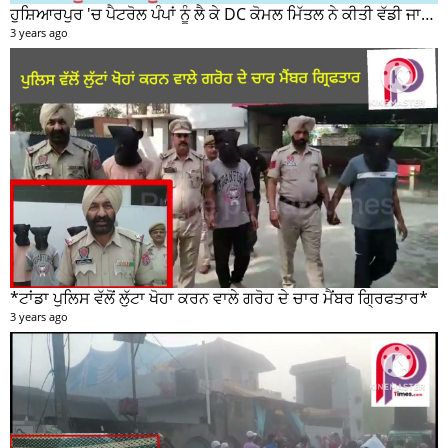
ਹੁਸ਼ਿਆਰਪੁਰ 'ਚ ਪੈਟਰੋਲ ਪੰਪਾਂ ਨੂੰ ਲੈ ਕੇ DC ਕੋਮਲ ਮਿੱਤਲ ਨੇ ਕੀਤੀ ਵੱਡੀ ਜਾਣਕਾਰੀ ਸਾਂਝੀ
3 years ago
*ਟਾਂਡਾ ਪੁਲਿਸ ਵੱਲੋਂ ਲੁੱਟਾ ਖੋਹਾ ਕਰਨ ਵਾਲੇ ਗਰੋਹ ਦੇ ਚਾਰ ਮੈਂਬਰ ਗ੍ਰਿਫਤਾਰ*
3 years ago