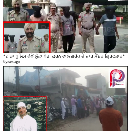
*ਟਾਂਡਾ ਪੁਲਿਸ ਵੱਲੋਂ ਲੁੱਟਾ ਖੋਹਾ ਕਰਨ ਵਾਲੇ ਗਰੋਹ ਦੇ ਚਾਰ ਮੈਂਬਰ ਗ੍ਰਿਫਤਾਰ*
3 years ago