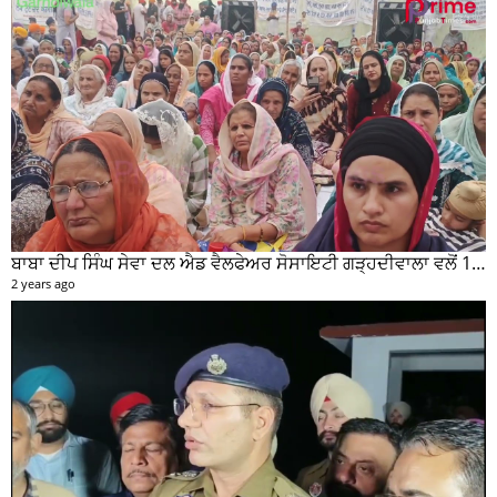
ਬਾਬਾ ਦੀਪ ਸਿੰਘ ਸੇਵਾ ਦਲ ਐਡ ਵੈਲਫੇਅਰ ਸੋਸਾਇਟੀ ਗੜ੍ਹਦੀਵਾਲਾ ਵਲੋਂ 100 ਵਾਂ ਮਹੀਨਾਵਾਰ ਰਾਸ਼ਨ ਵੰਡ ਸਮਾਰੋਹ ਕਰਵਾਇਆ
2 years ago