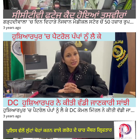
ਗੜ੍ਹਦੀਵਾਲਾ 'ਚ ਦਿਨ ਦਿਹਾੜੇ ਨੌਜਵਾਨ ਮੈਡੀਕਲ ਸਟੋਰ ਚੋਂ 50 ਹਜ਼ਾਰ ਰੁਪਏ ਦੀ ਨਕਦੀ ਚੋਰੀ ਕਰਕੇ ਹੋਇਆ ਰਫੂਚੱਕਰ
3 years ago
ਹੁਸ਼ਿਆਰਪੁਰ 'ਚ ਪੈਟਰੋਲ ਪੰਪਾਂ ਨੂੰ ਲੈ ਕੇ DC ਕੋਮਲ ਮਿੱਤਲ ਨੇ ਕੀਤੀ ਵੱਡੀ ਜਾਣਕਾਰੀ ਸਾਂਝੀ
3 years ago