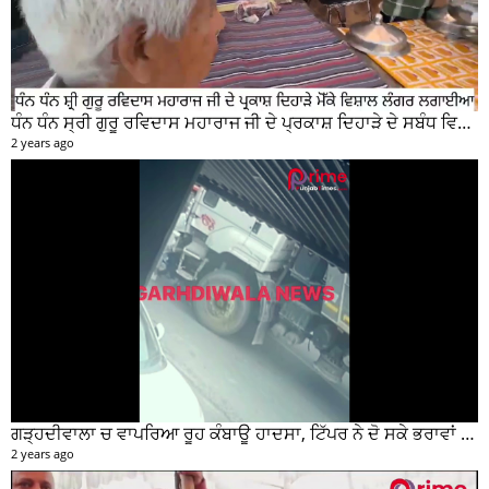
ਧੰਨ ਧੰਨ ਸ੍ਰੀ ਗੁਰੂ ਰਵਿਦਾਸ ਮਹਾਰਾਜ ਜੀ ਦੇ ਪ੍ਰਕਾਸ਼ ਦਿਹਾੜੇ ਦੇ ਸਬੰਧ ਵਿਚ ਮੇਨ ਰੋੜ ਵਿਖੇ ਲਾਗਾਇਆ ਵਿਸ਼ਾਲ ਲੰਗਰ
2 years ago
ਗੜ੍ਹਦੀਵਾਲਾ ਚ ਵਾਪਰਿਆ ਰੂਹ ਕੰਬਾਊ ਹਾਦਸਾ, ਟਿੱਪਰ ਨੇ ਦੋ ਸਕੇ ਭਰਾਵਾਂ ਨੂੰ ਕੁਚਲਿਆ, ਸੀਸੀਟੀਵੀ ਫੁਟੇਜ ਵੀ ਆਈ ਸਾਹਮਣੇ
2 years ago