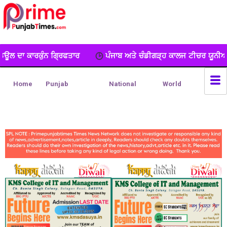
ਪੰਜਾਬ ਅਤੇ ਚੰਡੀਗੜ੍ਹ ਕਾਲਜ ਟੀਚਰ ਯੂਨੀਅਨ ਦਾ ਧਰਨਾ, ਕੀਤੀ ਨਾਅਰੇਬਾ
Home
Punjab
National
World