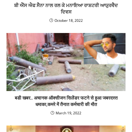
ਬੀ ਐੱਸ ਐਫ ਸੈਨਾ ਨਾਲ ਰਲ ਕੇ ਮਨਾਇਆ ਰਾਸ਼ਟਰੀ ਆਯੁਰਵੈਦ
ਦਿਵਸ
October 18, 2022
बडी खबर.. अचानक ऑक्सीजन सिलेंडर फटने से हुआ जबरदस्त
धमाका,कमरे में तैनात कर्मचारी की मौत
March 19, 2022