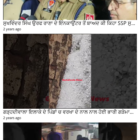
ਸੁਖਵਿੰਦਰ ਸਿੰਘ ਉਰਫ ਰਾਣਾ ਦੇ ਇੰਨਕਾਉਂਟਰ ਤੋਂ ਬਾਅਦ ਕੀ ਕਿਹਾ SSP ਸੁਰੇਂਦਰ ਲਾਂਬਾ ਤੁਸੀਂ ਵੀ ਸੁਣੋ...
2 years ago
ਗੜ੍ਹਦੀਵਾਲਾ ਇਲਾਕੇ ਦੇ ਪਿੰਡਾਂ ਚ ਵਰਖਾ ਦੇ ਨਾਲ ਨਾਲ ਹੋਈ ਭਾਰੀ ਗੜੇਮਾਰੀ ਦੀਆਂ ਦੇਖੋ ਤਸਵੀਰਾਂ #garhdiwala #snow
2 years ago