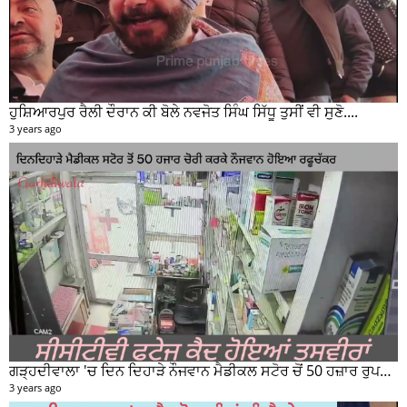
ਹੁਸ਼ਿਆਰਪੁਰ ਰੈਲੀ ਦੌਰਾਨ ਕੀ ਬੋਲੇ ਨਵਜੋਤ ਸਿੰਘ ਸਿੱਧੂ ਤੁਸੀਂ ਵੀ ਸੁਣੋ....
3 years ago
ਗੜ੍ਹਦੀਵਾਲਾ 'ਚ ਦਿਨ ਦਿਹਾੜੇ ਨੌਜਵਾਨ ਮੈਡੀਕਲ ਸਟੋਰ ਚੋਂ 50 ਹਜ਼ਾਰ ਰੁਪਏ ਦੀ ਨਕਦੀ ਚੋਰੀ ਕਰਕੇ ਹੋਇਆ ਰਫੂਚੱਕਰ
3 years ago