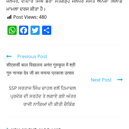
ਜਲੰਧਰ, ਦੀਦਾਰ ਸਿੰਘ ਡੇਰਾ ਸੰਤਗੜ੍ਹ ਜਲੰਧਰ ਸਮੇਤ ਅਨੇਕਾਂ ਖ਼ਿਲਾਫ਼
ਮਾਮਲਾ ਦਰਜ ਕੀਤਾ ਹੈ।
Post Views:
480
W
F
T
S
h
a
w
h
at
c
itt
ar
s
e
er
e
Previous Post
A
b
सीएससी बाल विद्यालय अनंत गुरुकुल में श्री
गुरु नानक देव जी का मनाया प्रकाश उत्सव
p
o
Next Post
p
o
SSP ਸਰਤਾਜ ਸਿੰਘ ਚਾਹਲ ਵਲੋਂ ਹਿਮਾਚਲ
k
ਪ੍ਰਦੇਸ਼ ਦੀ ਸਰਹੱਦ ਤੇ ਲਗਾਏ ਗਏ ਅੰਤਰ
ਰਾਜੀ ਨਾਕਿਆਂ ਦੀ ਕੀਤੀ ਚੈਕਿੰਗ