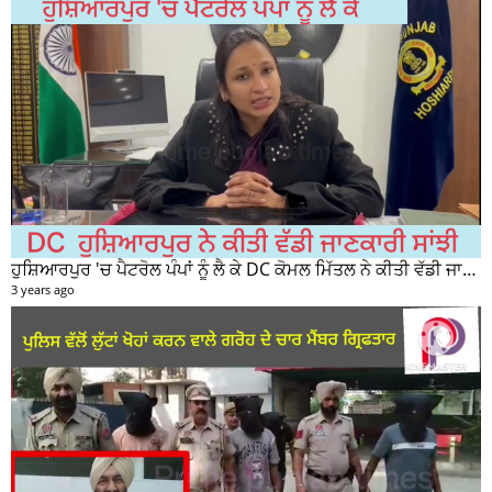
ਹੁਸ਼ਿਆਰਪੁਰ 'ਚ ਪੈਟਰੋਲ ਪੰਪਾਂ ਨੂੰ ਲੈ ਕੇ DC ਕੋਮਲ ਮਿੱਤਲ ਨੇ ਕੀਤੀ ਵੱਡੀ ਜਾਣਕਾਰੀ ਸਾਂਝੀ
3 years ago