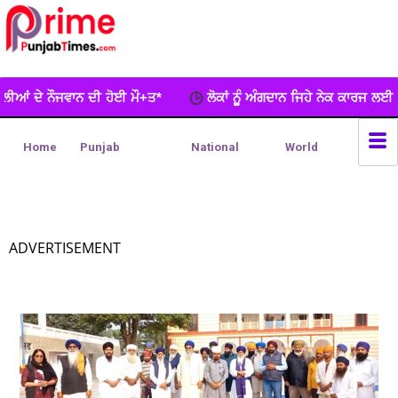
ਮੌ+ਤ*
ਲੋਕਾਂ ਨੂੂੰ ਅੰਗਦਾਨ ਜਿਹੇ ਨੇਕ ਕਾਰਜ ਲਈ ਵਧ-ਚੜ੍ਹਕੇ ਅੱਗੇ ਆਉਣਾ ਚ
Home
Punjab
National
World
ADVERTISEMENT