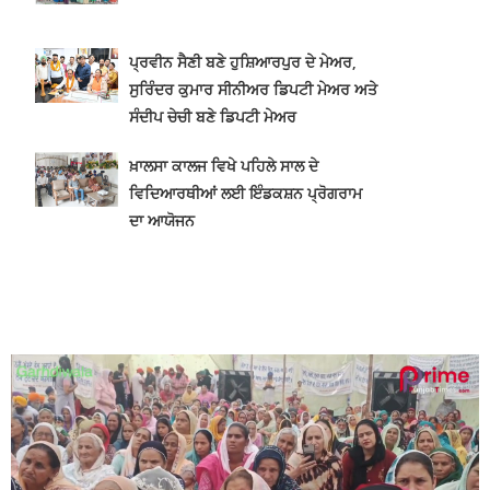
ਪ੍ਰਵੀਨ ਸੈਣੀ ਬਣੇ ਹੁਸ਼ਿਆਰਪੁਰ ਦੇ ਮੇਅਰ,
ਸੁਰਿੰਦਰ ਕੁਮਾਰ ਸੀਨੀਅਰ ਡਿਪਟੀ ਮੇਅਰ ਅਤੇ
ਸੰਦੀਪ ਚੇਚੀ ਬਣੇ ਡਿਪਟੀ ਮੇਅਰ
ਖ਼ਾਲਸਾ ਕਾਲਜ ਵਿਖੇ ਪਹਿਲੇ ਸਾਲ ਦੇ
ਵਿਦਿਆਰਥੀਆਂ ਲਈ ਇੰਡਕਸ਼ਨ ਪ੍ਰੋਗਰਾਮ
ਦਾ ਆਯੋਜਨ