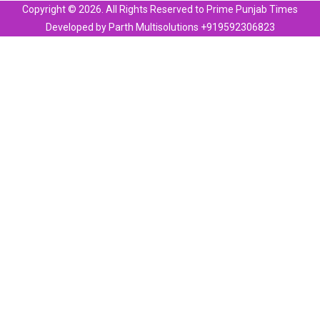
Copyright © 2026. All Rights Reserved to Prime Punjab Times
Developed by Parth Multisolutions +919592306823