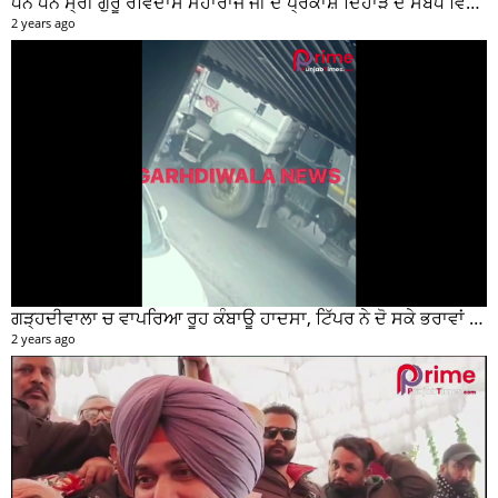
ਧੰਨ ਧੰਨ ਸ੍ਰੀ ਗੁਰੂ ਰਵਿਦਾਸ ਮਹਾਰਾਜ ਜੀ ਦੇ ਪ੍ਰਕਾਸ਼ ਦਿਹਾੜੇ ਦੇ ਸਬੰਧ ਵਿਚ ਮੇਨ ਰੋੜ ਵਿਖੇ ਲਾਗਾਇਆ ਵਿਸ਼ਾਲ ਲੰਗਰ
2 years ago
ਗੜ੍ਹਦੀਵਾਲਾ ਚ ਵਾਪਰਿਆ ਰੂਹ ਕੰਬਾਊ ਹਾਦਸਾ, ਟਿੱਪਰ ਨੇ ਦੋ ਸਕੇ ਭਰਾਵਾਂ ਨੂੰ ਕੁਚਲਿਆ, ਸੀਸੀਟੀਵੀ ਫੁਟੇਜ ਵੀ ਆਈ ਸਾਹਮਣੇ
2 years ago