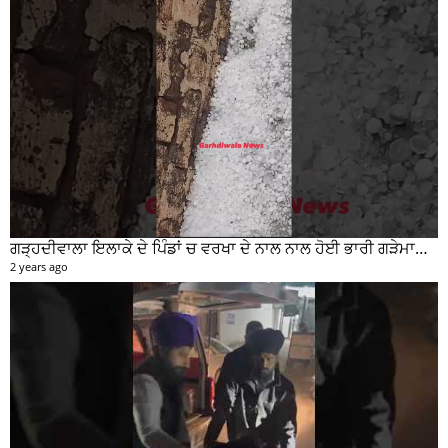
ਗੜ੍ਹਦੀਵਾਲਾ ਇਲਾਕੇ ਦੇ ਪਿੰਡਾਂ ਚ ਵਰਖਾ ਦੇ ਨਾਲ ਨਾਲ ਹੋਈ ਭਾਰੀ ਗੜੇਮਾਰੀ ਦੀਆਂ ਦੇਖੋ ਤਸਵੀਰਾਂ #garhdiwala #snow
2 years ago