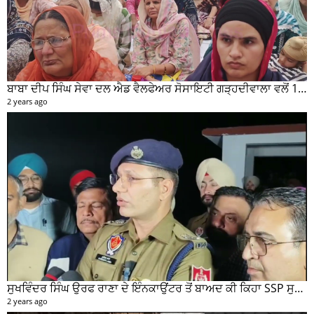
ਬਾਬਾ ਦੀਪ ਸਿੰਘ ਸੇਵਾ ਦਲ ਐਡ ਵੈਲਫੇਅਰ ਸੋਸਾਇਟੀ ਗੜ੍ਹਦੀਵਾਲਾ ਵਲੋਂ 100 ਵਾਂ ਮਹੀਨਾਵਾਰ ਰਾਸ਼ਨ ਵੰਡ ਸਮਾਰੋਹ ਕਰਵਾਇਆ
2 years ago
ਸੁਖਵਿੰਦਰ ਸਿੰਘ ਉਰਫ ਰਾਣਾ ਦੇ ਇੰਨਕਾਉਂਟਰ ਤੋਂ ਬਾਅਦ ਕੀ ਕਿਹਾ SSP ਸੁਰੇਂਦਰ ਲਾਂਬਾ ਤੁਸੀਂ ਵੀ ਸੁਣੋ...
2 years ago