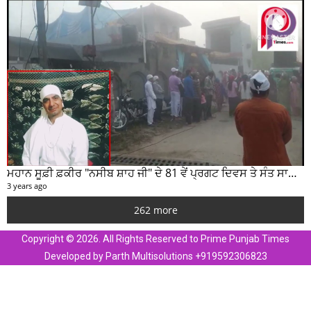
ਮਹਾਨ ਸੂਫ਼ੀ ਫ਼ਕੀਰ "ਨਸੀਬ ਸ਼ਾਹ ਜੀ" ਦੇ 81 ਵੇਂ ਪ੍ਰਗਟ ਦਿਵਸ ਤੇ ਸੰਤ ਸਾਹਿਬ ਜੋਤ ਸਿੰਘ ਜੀ ਮਹਾਰਾਜ ਦੇ ਸੁਣੋ ਵਿਚਾਰ
3 years ago
262 more
Copyright © 2026. All Rights Reserved to Prime Punjab Times
Developed by Parth Multisolutions +919592306823