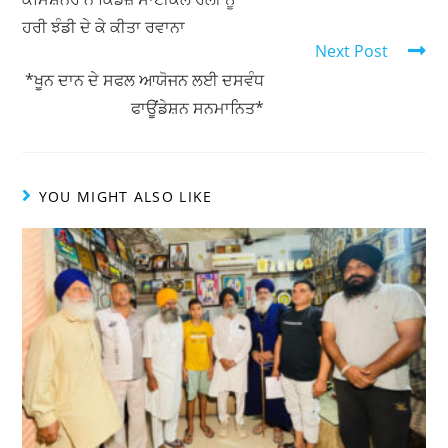
p
o
ਹਰੀ ਝੰਡੀ ਦੇ ਕੇ ਕੀਤਾ ਰਵਾਨਾ
p
o
Next Post
k
*ਖੂਨ ਦਾਨ ਦੇ ਸਫਲ ਆਯੋਜਨ ਲਈ ਦਸਵੰਧ
ਫਾਊਂਡੇਸ਼ਨ ਸਨਮਾਨਿਤ*
YOU MIGHT ALSO LIKE