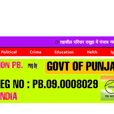
तहसील परिसर दसूहा में पंजाब नंबरदार यूनियन सर्किल दसू
Political
Crime
Education
Helth
S