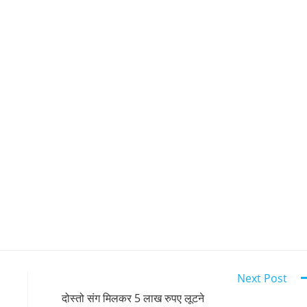
RS…5 DSP के हुए तबादले….