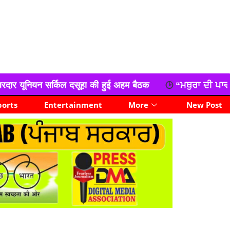
हा की हुई अहम बैठक
“ਮਥੁਰਾ ਦੀ ਪਾਵਨ ਜਨਮਭੂਮੀ ’ਤੇ ਭਵਿਆ ਸ੍
ports
Entertainment
More
New Post