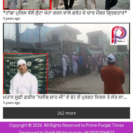
*ਟਾਂਡਾ ਪੁਲਿਸ ਵੱਲੋਂ ਲੁੱਟਾ ਖੋਹਾ ਕਰਨ ਵਾਲੇ ਗਰੋਹ ਦੇ ਚਾਰ ਮੈਂਬਰ ਗ੍ਰਿਫਤਾਰ*
3 years ago
ਮਹਾਨ ਸੂਫ਼ੀ ਫ਼ਕੀਰ "ਨਸੀਬ ਸ਼ਾਹ ਜੀ" ਦੇ 81 ਵੇਂ ਪ੍ਰਗਟ ਦਿਵਸ ਤੇ ਸੰਤ ਸਾਹਿਬ ਜੋਤ ਸਿੰਘ ਜੀ ਮਹਾਰਾਜ ਦੇ ਸੁਣੋ ਵਿਚਾਰ
3 years ago
262 more
Copyright © 2026. All Rights Reserved to Prime Punjab Times
Developed by Parth Multisolutions +919592306823