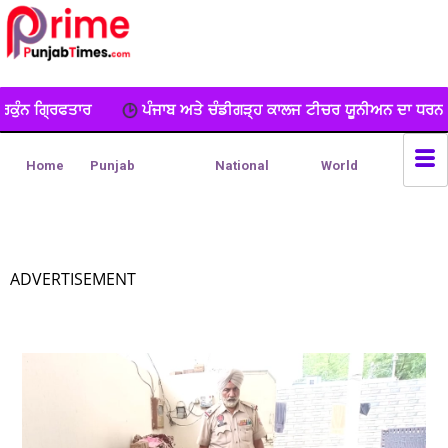
ੰਜਾਬ ਅਤੇ ਚੰਡੀਗੜ੍ਹ ਕਾਲਜ ਟੀਚਰ ਯੂਨੀਅਨ ਦਾ ਧਰਨਾ, ਕੀਤੀ ਨਾਅਰੇਬਾਜ਼ੀ
Home
Punjab
National
World
ADVERTISEMENT