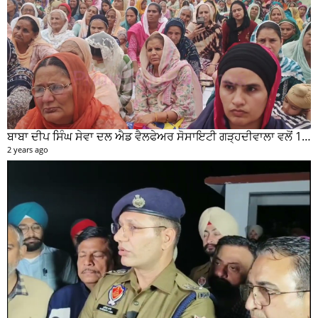
ਬਾਬਾ ਦੀਪ ਸਿੰਘ ਸੇਵਾ ਦਲ ਐਡ ਵੈਲਫੇਅਰ ਸੋਸਾਇਟੀ ਗੜ੍ਹਦੀਵਾਲਾ ਵਲੋਂ 100 ਵਾਂ ਮਹੀਨਾਵਾਰ ਰਾਸ਼ਨ ਵੰਡ ਸਮਾਰੋਹ ਕਰਵਾਇਆ
2 years ago