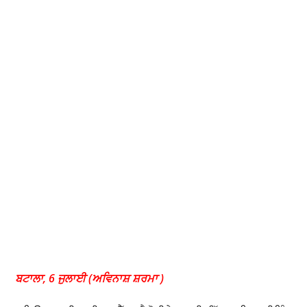
ਬਟਾਲਾ, 6 ਜੁਲਾਈ (ਅਵਿਨਾਸ਼ ਸ਼ਰਮਾ )