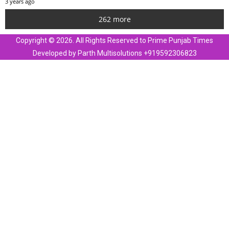
3 years ago
262 more
Copyright © 2026. All Rights Reserved to Prime Punjab Times
Developed by Parth Multisolutions +919592306823