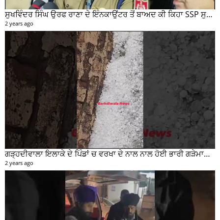
ਸੁਖਵਿੰਦਰ ਸਿੰਘ ਉਰਫ ਰਾਣਾ ਦੇ ਇੰਨਕਾਉਂਟਰ ਤੋਂ ਬਾਅਦ ਕੀ ਕਿਹਾ SSP ਸੁਰੇਂਦਰ ਲਾਂਬਾ ਤੁਸੀਂ ਵੀ ਸੁਣੋ...
2 years ago
ਗੜ੍ਹਦੀਵਾਲਾ ਇਲਾਕੇ ਦੇ ਪਿੰਡਾਂ ਚ ਵਰਖਾ ਦੇ ਨਾਲ ਨਾਲ ਹੋਈ ਭਾਰੀ ਗੜੇਮਾਰੀ ਦੀਆਂ ਦੇਖੋ ਤਸਵੀਰਾਂ #garhdiwala #snow
2 years ago