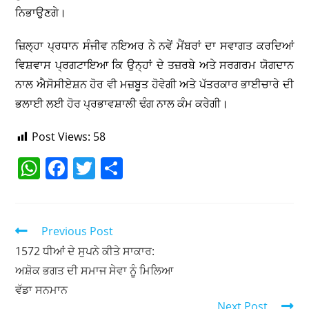
ਨਿਭਾਉਣਗੇ।
ਜ਼ਿਲ੍ਹਾ ਪ੍ਰਧਾਨ ਸੰਜੀਵ ਨਇਅਰ ਨੇ ਨਵੇਂ ਮੈਂਬਰਾਂ ਦਾ ਸਵਾਗਤ ਕਰਦਿਆਂ
ਵਿਸ਼ਵਾਸ ਪ੍ਰਗਟਾਇਆ ਕਿ ਉਨ੍ਹਾਂ ਦੇ ਤਜ਼ਰਬੇ ਅਤੇ ਸਰਗਰਮ ਯੋਗਦਾਨ
ਨਾਲ ਐਸੋਸੀਏਸ਼ਨ ਹੋਰ ਵੀ ਮਜ਼ਬੂਤ ਹੋਵੇਗੀ ਅਤੇ ਪੱਤਰਕਾਰ ਭਾਈਚਾਰੇ ਦੀ
ਭਲਾਈ ਲਈ ਹੋਰ ਪ੍ਰਭਾਵਸ਼ਾਲੀ ਢੰਗ ਨਾਲ ਕੰਮ ਕਰੇਗੀ।
Post Views:
58
W
F
T
S
h
a
w
h
at
c
itt
ar
s
e
er
e
Previous Post
A
b
1572 ਧੀਆਂ ਦੇ ਸੁਪਨੇ ਕੀਤੇ ਸਾਕਾਰ:
ਅਸ਼ੋਕ ਭਗਤ ਦੀ ਸਮਾਜ ਸੇਵਾ ਨੂੰ ਮਿਲਿਆ
p
o
ਵੱਡਾ ਸਨਮਾਨ
p
o
Next Post