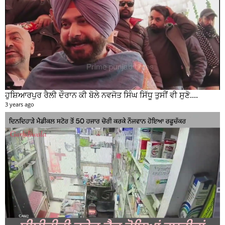
ਹੁਸ਼ਿਆਰਪੁਰ ਰੈਲੀ ਦੌਰਾਨ ਕੀ ਬੋਲੇ ਨਵਜੋਤ ਸਿੰਘ ਸਿੱਧੂ ਤੁਸੀਂ ਵੀ ਸੁਣੋ....
3 years ago