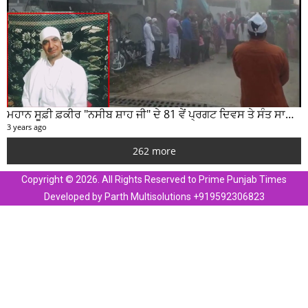
ਮਹਾਨ ਸੂਫ਼ੀ ਫ਼ਕੀਰ "ਨਸੀਬ ਸ਼ਾਹ ਜੀ" ਦੇ 81 ਵੇਂ ਪ੍ਰਗਟ ਦਿਵਸ ਤੇ ਸੰਤ ਸਾਹਿਬ ਜੋਤ ਸਿੰਘ ਜੀ ਮਹਾਰਾਜ ਦੇ ਸੁਣੋ ਵਿਚਾਰ
3 years ago
262 more
Copyright © 2026. All Rights Reserved to Prime Punjab Times
Developed by Parth Multisolutions +919592306823