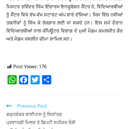
ਮਿਸਟਰ ਰਵਿੰਦਰ ਸਿੰਘ ਇੰਚਾਰਜ ਇਨਕੂਬੇਸ਼ਨ ਸੈਂਟਰ ਨੇ, ਵਿਦਿਆਰਥੀਆਂ
ਨੂੰ ਸੈਂਟਰ ਵਿਖੇ ਵੱਖ-ਵੱਖ ਸਟਾਰਟ ਅੱਪ ਬਾਰੇ ਦੱਸਿਆ। ਜਿਸ ਵਿੱਚ ਨਵੀਆਂ
ਤਕਨੀਕਾਂ ਨੂੰ ਸਿੱਖ ਕੇ ਰੋਜ਼ਗਾਰ ਲਈ ਜਾ ਸਕਦੇ ਹਨ। ਇਸ ਸਮੇਂ ਦੌਰਾਨ
ਵਿਦਿਆਰਥੀਆਂ ਨਾਲ ਕੰਪਿਊਟਰ ਵਿਭਾਗ ਦੇ ਮੁਖੀ ਮੈਡਮ ਕਮਲਜੀਤ ਕੌਰ
ਅਤੇ ਮੈਡਮ ਜਸਲੀਨ ਚੀਮਾ ਸ਼ਾਮਿਲ ਸਨ।
Post Views:
176
W
F
T
S
h
a
w
h
at
c
itt
ar
s
e
er
e
Previous Post
A
b
ਗੜ੍ਹਸ਼ੰਕਰ ਬਾਈਪਾਸ ਨੂੰ ਸਿਧਾਂਤਕ
ਪ੍ਰਵਾਨਗੀ ਮਿਲਣ ਤੇ ਡਿਪਟੀ ਸਪੀਕਰ ਰੌੜੀ
p
o