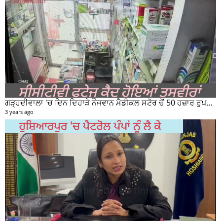
ਗੜ੍ਹਦੀਵਾਲਾ 'ਚ ਦਿਨ ਦਿਹਾੜੇ ਨੌਜਵਾਨ ਮੈਡੀਕਲ ਸਟੋਰ ਚੋਂ 50 ਹਜ਼ਾਰ ਰੁਪਏ ਦੀ ਨਕਦੀ ਚੋਰੀ ਕਰਕੇ ਹੋਇਆ ਰਫੂਚੱਕਰ
3 years ago