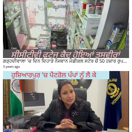
ਗੜ੍ਹਦੀਵਾਲਾ 'ਚ ਦਿਨ ਦਿਹਾੜੇ ਨੌਜਵਾਨ ਮੈਡੀਕਲ ਸਟੋਰ ਚੋਂ 50 ਹਜ਼ਾਰ ਰੁਪਏ ਦੀ ਨਕਦੀ ਚੋਰੀ ਕਰਕੇ ਹੋਇਆ ਰਫੂਚੱਕਰ
3 years ago