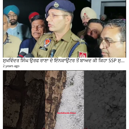
ਸੁਖਵਿੰਦਰ ਸਿੰਘ ਉਰਫ ਰਾਣਾ ਦੇ ਇੰਨਕਾਉਂਟਰ ਤੋਂ ਬਾਅਦ ਕੀ ਕਿਹਾ SSP ਸੁਰੇਂਦਰ ਲਾਂਬਾ ਤੁਸੀਂ ਵੀ ਸੁਣੋ...
2 years ago