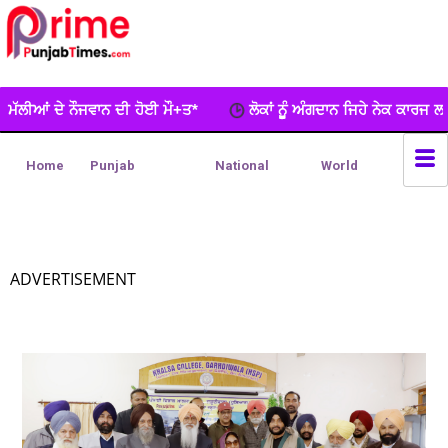
 ਮੌ+ਤ*
ਲੋਕਾਂ ਨੂੂੰ ਅੰਗਦਾਨ ਜਿਹੇ ਨੇਕ ਕਾਰਜ ਲਈ ਵਧ-ਚੜ੍ਹਕੇ ਅੱਗੇ ਆਉਣਾ 
Home
Punjab
National
World
ADVERTISEMENT