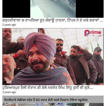
ਗੜ੍ਹਦੀਵਾਲਾ ਚ ਵਾਪਰਿਆ ਰੂਹ ਕੰਬਾਊ ਹਾਦਸਾ, ਟਿੱਪਰ ਨੇ ਦੋ ਸਕੇ ਭਰਾਵਾਂ ਨੂੰ ਕੁਚਲਿਆ, ਸੀਸੀਟੀਵੀ ਫੁਟੇਜ ਵੀ ਆਈ ਸਾਹਮਣੇ
2 years ago
ਹੁਸ਼ਿਆਰਪੁਰ ਰੈਲੀ ਦੌਰਾਨ ਕੀ ਬੋਲੇ ਨਵਜੋਤ ਸਿੰਘ ਸਿੱਧੂ ਤੁਸੀਂ ਵੀ ਸੁਣੋ....
3 years ago