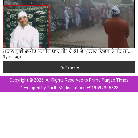
ਮਹਾਨ ਸੂਫ਼ੀ ਫ਼ਕੀਰ "ਨਸੀਬ ਸ਼ਾਹ ਜੀ" ਦੇ 81 ਵੇਂ ਪ੍ਰਗਟ ਦਿਵਸ ਤੇ ਸੰਤ ਸਾਹਿਬ ਜੋਤ ਸਿੰਘ ਜੀ ਮਹਾਰਾਜ ਦੇ ਸੁਣੋ ਵਿਚਾਰ
3 years ago
262 more
Copyright © 2026. All Rights Reserved to Prime Punjab Times
Developed by Parth Multisolutions +919592306823