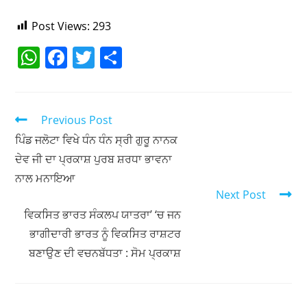
Post Views:
293
W
F
T
S
h
a
w
h
at
c
itt
ar
s
e
er
e
Previous Post
A
b
ਪਿੰਡ ਜਲੋਟਾ ਵਿਖੇ ਧੰਨ ਧੰਨ ਸ੍ਰੀ ਗੁਰੂ ਨਾਨਕ
ਦੇਵ ਜੀ ਦਾ ਪ੍ਰਕਾਸ਼ ਪੁਰਬ ਸ਼ਰਧਾ ਭਾਵਨਾ
p
o
ਨਾਲ ਮਨਾਇਆ
p
o
Next Post
k
ਵਿਕਸਿਤ ਭਾਰਤ ਸੰਕਲਪ ਯਾਤਰਾ’ ‘ਚ ਜਨ
ਭਾਗੀਦਾਰੀ ਭਾਰਤ ਨੂੰ ਵਿਕਸਿਤ ਰਾਸ਼ਟਰ
ਬਣਾਉਣ ਦੀ ਵਚਨਬੱਧਤਾ : ਸੋਮ ਪ੍ਰਕਾਸ਼