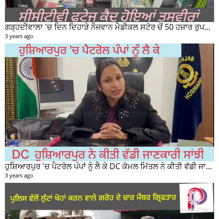
ਗੜ੍ਹਦੀਵਾਲਾ 'ਚ ਦਿਨ ਦਿਹਾੜੇ ਨੌਜਵਾਨ ਮੈਡੀਕਲ ਸਟੋਰ ਚੋਂ 50 ਹਜ਼ਾਰ ਰੁਪਏ ਦੀ ਨਕਦੀ ਚੋਰੀ ਕਰਕੇ ਹੋਇਆ ਰਫੂਚੱਕਰ
3 years ago
ਹੁਸ਼ਿਆਰਪੁਰ 'ਚ ਪੈਟਰੋਲ ਪੰਪਾਂ ਨੂੰ ਲੈ ਕੇ DC ਕੋਮਲ ਮਿੱਤਲ ਨੇ ਕੀਤੀ ਵੱਡੀ ਜਾਣਕਾਰੀ ਸਾਂਝੀ
3 years ago