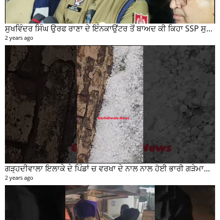
ਸੁਖਵਿੰਦਰ ਸਿੰਘ ਉਰਫ ਰਾਣਾ ਦੇ ਇੰਨਕਾਉਂਟਰ ਤੋਂ ਬਾਅਦ ਕੀ ਕਿਹਾ SSP ਸੁਰੇਂਦਰ ਲਾਂਬਾ ਤੁਸੀਂ ਵੀ ਸੁਣੋ...
2 years ago
ਗੜ੍ਹਦੀਵਾਲਾ ਇਲਾਕੇ ਦੇ ਪਿੰਡਾਂ ਚ ਵਰਖਾ ਦੇ ਨਾਲ ਨਾਲ ਹੋਈ ਭਾਰੀ ਗੜੇਮਾਰੀ ਦੀਆਂ ਦੇਖੋ ਤਸਵੀਰਾਂ #garhdiwala #snow
2 years ago