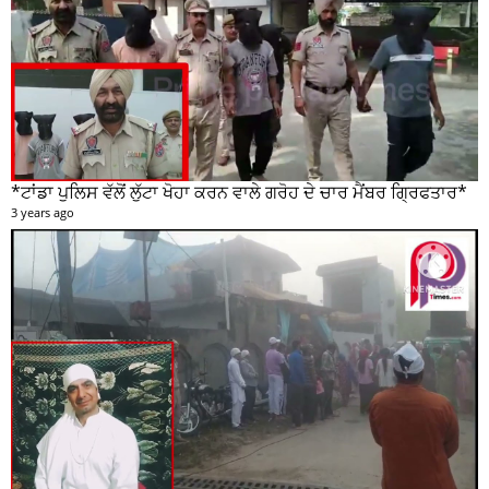
*ਟਾਂਡਾ ਪੁਲਿਸ ਵੱਲੋਂ ਲੁੱਟਾ ਖੋਹਾ ਕਰਨ ਵਾਲੇ ਗਰੋਹ ਦੇ ਚਾਰ ਮੈਂਬਰ ਗ੍ਰਿਫਤਾਰ*
3 years ago