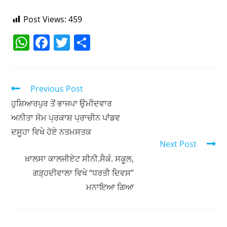
Post Views:
459
W
F
T
S
h
a
w
h
at
c
itt
ar
s
e
er
e
Previous Post
A
b
ਹੁਸ਼ਿਆਰਪੁਰ ਤੋਂ ਭਾਜਪਾ ਉਮੀਦਵਾਰ
ਅਨੀਤਾ ਸੋਮ ਪ੍ਰਕਾਸ਼ ਪ੍ਰਾਚੀਨ ਪਾਂਡਵ
p
o
ਦਸੂਹਾ ਵਿਖੇ ਹੋਏ ਨਤਮਸਤਕ
p
o
Next Post
k
ਖ਼ਾਲਸਾ ਕਾਲਜੀਏਟ ਸੀਨੀ.ਸੈਕੰ. ਸਕੂਲ,
ਗੜ੍ਹਦੀਵਾਲਾ ਵਿਖੇ “ਧਰਤੀ ਦਿਵਸ”
ਮਨਾਇਆ ਗਿਆ