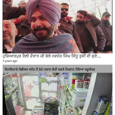
ਹੁਸ਼ਿਆਰਪੁਰ ਰੈਲੀ ਦੌਰਾਨ ਕੀ ਬੋਲੇ ਨਵਜੋਤ ਸਿੰਘ ਸਿੱਧੂ ਤੁਸੀਂ ਵੀ ਸੁਣੋ....
3 years ago