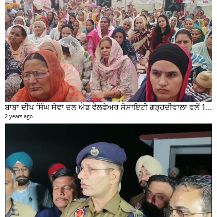
ਬਾਬਾ ਦੀਪ ਸਿੰਘ ਸੇਵਾ ਦਲ ਐਡ ਵੈਲਫੇਅਰ ਸੋਸਾਇਟੀ ਗੜ੍ਹਦੀਵਾਲਾ ਵਲੋਂ 100 ਵਾਂ ਮਹੀਨਾਵਾਰ ਰਾਸ਼ਨ ਵੰਡ ਸਮਾਰੋਹ ਕਰਵਾਇਆ
2 years ago