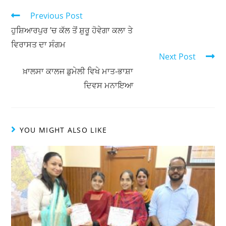
at
c
itt
ar
s
e
er
e
Previous Post
A
b
ਹੁਸ਼ਿਆਰਪੁਰ ’ਚ ਕੱਲ ਤੋਂ ਸ਼ੁਰੂ ਹੋਵੇਗਾ ਕਲਾ ਤੇ
ਵਿਰਾਸਤ ਦਾ ਸੰਗਮ
p
o
Next Post
p
o
ਖ਼ਾਲਸਾ ਕਾਲਜ ਡੁਮੇਲੀ ਵਿਖੇ ਮਾਤ-ਭਾਸ਼ਾ
k
ਦਿਵਸ ਮਨਾਇਆ
YOU MIGHT ALSO LIKE