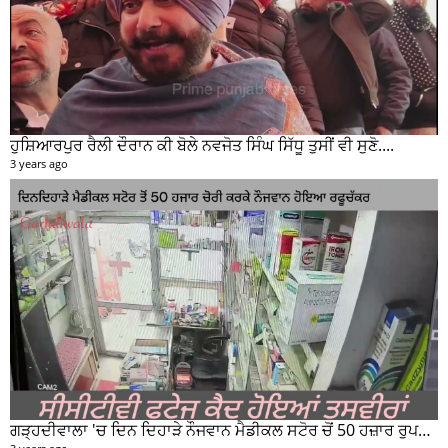
ਹੁਸ਼ਿਆਰਪੁਰ ਰੈਲੀ ਦੌਰਾਨ ਕੀ ਬੋਲੇ ਨਵਜੋਤ ਸਿੰਘ ਸਿੱਧੂ ਤੁਸੀਂ ਵੀ ਸੁਣੋ....
3 years ago
ਗੜ੍ਹਦੀਵਾਲਾ 'ਚ ਦਿਨ ਦਿਹਾੜੇ ਨੌਜਵਾਨ ਮੈਡੀਕਲ ਸਟੋਰ ਚੋਂ 50 ਹਜ਼ਾਰ ਰੁਪਏ ਦੀ ਨਕਦੀ ਚੋਰੀ ਕਰਕੇ ਹੋਇਆ ਰਫੂਚੱਕਰ