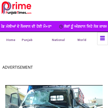
ਹੋਈ ਮੌ+ਤ*
ਲੋਕਾਂ ਨੂੂੰ ਅੰਗਦਾਨ ਜਿਹੇ ਨੇਕ ਕਾਰਜ ਲਈ ਵਧ-ਚੜ੍ਹਕੇ ਅੱਗੇ ਆਉ
Home
Punjab
National
World
ADVERTISEMENT