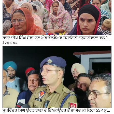
ਬਾਬਾ ਦੀਪ ਸਿੰਘ ਸੇਵਾ ਦਲ ਐਡ ਵੈਲਫੇਅਰ ਸੋਸਾਇਟੀ ਗੜ੍ਹਦੀਵਾਲਾ ਵਲੋਂ 100 ਵਾਂ ਮਹੀਨਾਵਾਰ ਰਾਸ਼ਨ ਵੰਡ ਸਮਾਰੋਹ ਕਰਵਾਇਆ
2 years ago
ਸੁਖਵਿੰਦਰ ਸਿੰਘ ਉਰਫ ਰਾਣਾ ਦੇ ਇੰਨਕਾਉਂਟਰ ਤੋਂ ਬਾਅਦ ਕੀ ਕਿਹਾ SSP ਸੁਰੇਂਦਰ ਲਾਂਬਾ ਤੁਸੀਂ ਵੀ ਸੁਣੋ...