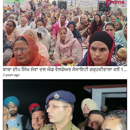
ਬਾਬਾ ਦੀਪ ਸਿੰਘ ਸੇਵਾ ਦਲ ਐਡ ਵੈਲਫੇਅਰ ਸੋਸਾਇਟੀ ਗੜ੍ਹਦੀਵਾਲਾ ਵਲੋਂ 100 ਵਾਂ ਮਹੀਨਾਵਾਰ ਰਾਸ਼ਨ ਵੰਡ ਸਮਾਰੋਹ ਕਰਵਾਇਆ
2 years ago