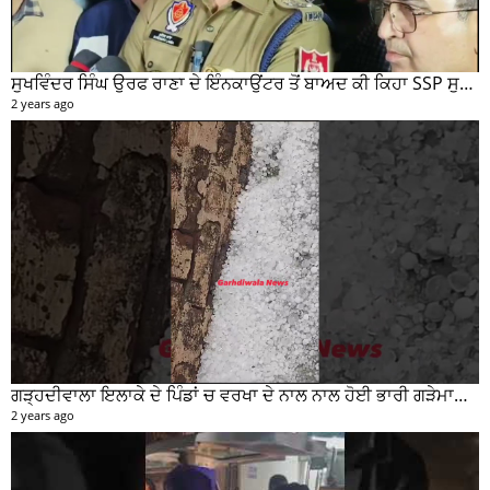
ਸੁਖਵਿੰਦਰ ਸਿੰਘ ਉਰਫ ਰਾਣਾ ਦੇ ਇੰਨਕਾਉਂਟਰ ਤੋਂ ਬਾਅਦ ਕੀ ਕਿਹਾ SSP ਸੁਰੇਂਦਰ ਲਾਂਬਾ ਤੁਸੀਂ ਵੀ ਸੁਣੋ...
2 years ago
ਗੜ੍ਹਦੀਵਾਲਾ ਇਲਾਕੇ ਦੇ ਪਿੰਡਾਂ ਚ ਵਰਖਾ ਦੇ ਨਾਲ ਨਾਲ ਹੋਈ ਭਾਰੀ ਗੜੇਮਾਰੀ ਦੀਆਂ ਦੇਖੋ ਤਸਵੀਰਾਂ #garhdiwala #snow
2 years ago