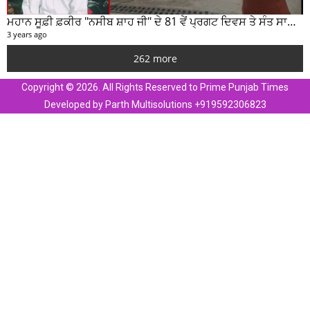
ਮਹਾਨ ਸੂਫ਼ੀ ਫ਼ਕੀਰ "ਨਸੀਬ ਸ਼ਾਹ ਜੀ" ਦੇ 81 ਵੇਂ ਪ੍ਰਗਟ ਦਿਵਸ ਤੇ ਸੰਤ ਸਾਹਿਬ ਜੋਤ ਸਿੰਘ ਜੀ ਮਹਾਰਾਜ ਦੇ ਸੁਣੋ ਵਿਚਾਰ
3 years ago
262 more
Copyright © 2026. All Rights Reserved to Prime Punjab Times
Developed by Parth Multisolutions +919592306823