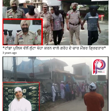
*ਟਾਂਡਾ ਪੁਲਿਸ ਵੱਲੋਂ ਲੁੱਟਾ ਖੋਹਾ ਕਰਨ ਵਾਲੇ ਗਰੋਹ ਦੇ ਚਾਰ ਮੈਂਬਰ ਗ੍ਰਿਫਤਾਰ*
3 years ago