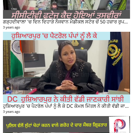
ਗੜ੍ਹਦੀਵਾਲਾ 'ਚ ਦਿਨ ਦਿਹਾੜੇ ਨੌਜਵਾਨ ਮੈਡੀਕਲ ਸਟੋਰ ਚੋਂ 50 ਹਜ਼ਾਰ ਰੁਪਏ ਦੀ ਨਕਦੀ ਚੋਰੀ ਕਰਕੇ ਹੋਇਆ ਰਫੂਚੱਕਰ
3 years ago
ਹੁਸ਼ਿਆਰਪੁਰ 'ਚ ਪੈਟਰੋਲ ਪੰਪਾਂ ਨੂੰ ਲੈ ਕੇ DC ਕੋਮਲ ਮਿੱਤਲ ਨੇ ਕੀਤੀ ਵੱਡੀ ਜਾਣਕਾਰੀ ਸਾਂਝੀ
3 years ago