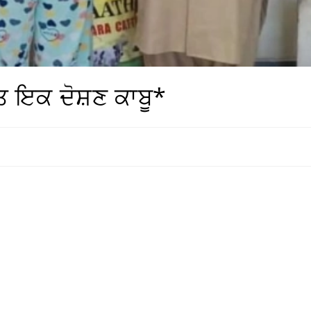
ਤ ਇਕ ਦੋਸ਼ਣ ਕਾਬੂ*