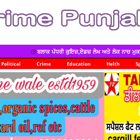
ੁਇਜ਼,ਏਡਜ਼ ਲੇਖ ਅਤੇ ਲੋਕ ਨਾਚ ਮੁਕਾਬਲਿਆਂ ਵਿੱਚ ਸਸਸਸ ਡੱਫਰ ਦਾ ਸ਼ਾ
Political
Crime
Education
Helth
S