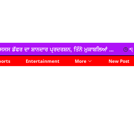
ਸ਼ਨ, ਤਿੰਨੋ ਮੁਕਾਬਲਿਆਂ ...
*ਲੁੱਟ ਖੋਹ ਕੀਤੇ ਟਰਾਲੇ ਸਮੇਤ 
ports
Entertainment
More
New Post