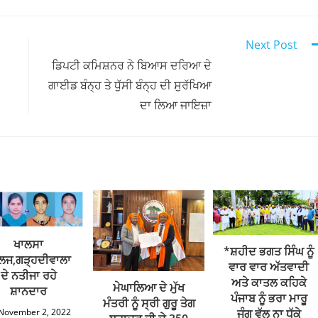
Next Post
ਡਿਪਟੀ ਕਮਿਸ਼ਨਰ ਨੇ ਬਿਆਸ ਦਰਿਆ ਦੇ
ਗਾਈਡ ਬੰਨ੍ਹ ਤੇ ਧੁੱਸੀ ਬੰਨ੍ਹ ਦੀ ਸੁਰੱਖਿਆ
ਦਾ ਲਿਆ ਜਾਇਜ਼ਾ
ਖਾਲਸਾ
*ਸ਼ਹੀਦ ਭਗਤ ਸਿੰਘ ਨੂੰ
ਲਜ,ਗੜ੍ਹਦੀਵਾਲਾ
ਵਾਰ ਵਾਰ ਅੱਤਵਾਦੀ
ਦੇ ਨਤੀਜਾ ਰਹੇ
ਅਤੇ ਕਾਤਲ ਕਹਿਕੇ
ਮੇਘਾਲਿਆ ਦੇ ਮੁੱਖ
ਸ਼ਾਨਦਾਰ
ਪੰਜਾਬ ਨੂੰ ਭਰਾ ਮਾਰੂ
ਮੰਤਰੀ ਨੂੰ ਸ੍ਰੀ ਗੁਰੂ ਤੇਗ
ਜੰਗ ਵੱਲ ਨਾ ਧੱਕੇ
November 2, 2022