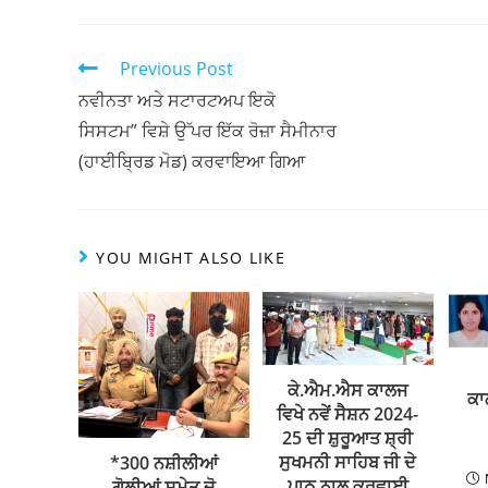
h
a
w
h
at
c
itt
ar
s
e
er
e
Previous Post
A
b
ਨਵੀਨਤਾ ਅਤੇ ਸਟਾਰਟਅਪ ਇਕੋ
ਸਿਸਟਮ” ਵਿਸ਼ੇ ਉੱਪਰ ਇੱਕ ਰੋਜ਼ਾ ਸੈਮੀਨਾਰ
p
o
(ਹਾਈਬ੍ਰਿਡ ਮੋਡ) ਕਰਵਾਇਆ ਗਿਆ
p
o
k
YOU MIGHT ALSO LIKE
ਕੇ.ਐਮ.ਐਸ ਕਾਲਜ
ਕਾ
ਵਿਖੇ ਨਵੇਂ ਸੈਸ਼ਨ 2024-
25 ਦੀ ਸ਼ੁਰੂਆਤ ਸ਼੍ਰੀ
ਸੁਖਮਨੀ ਸਾਹਿਬ ਜੀ ਦੇ
*300 ਨਸ਼ੀਲੀਆਂ
ਪਾਠ ਨਾਲ ਕਰਵਾਈ
ਗੋਲੀਆਂ ਸਮੇਤ ਦੋ