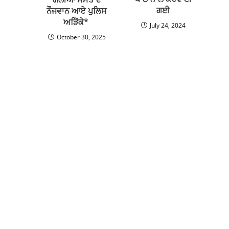
ਗਈ
ਨੌਜਵਾਨ ਆਏ ਪੁਲਿਸ
ਅੜਿੱਕੇ*
July 24, 2024
October 30, 2025