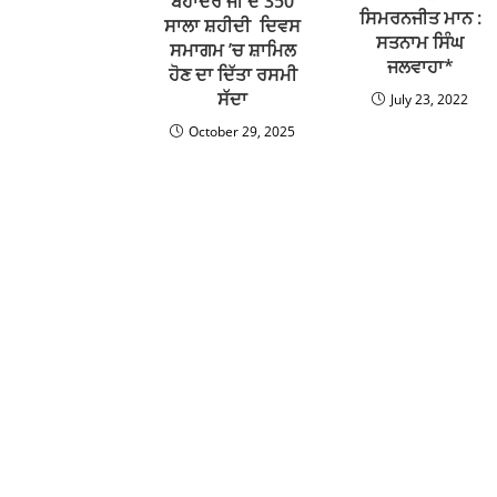
ਬਹਾਦਰ ਜੀ ਦੇ 350
ਸਿਮਰਨਜੀਤ ਮਾਨ :
ਸਾਲਾ ਸ਼ਹੀਦੀ ਦਿਵਸ
ਸਤਨਾਮ ਸਿੰਘ
ਸਮਾਗਮ ’ਚ ਸ਼ਾਮਿਲ
ਜਲਵਾਹਾ*
ਹੋਣ ਦਾ ਦਿੱਤਾ ਰਸਮੀ
ਸੱਦਾ
July 23, 2022
October 29, 2025