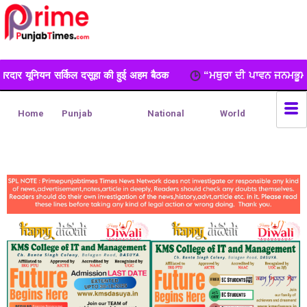
की हुई अहम बैठक
“ਮਥੁਰਾ ਦੀ ਪਾਵਨ ਜਨਮਭੂਮੀ ’ਤੇ ਭਵਿਆ ਸ੍ਰੀ ਕ੍ਰਿਸ਼ਨ ਮੰਦ
Home
Punjab
National
World