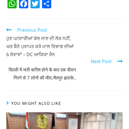
W
F
T
S
h
a
w
h
at
c
itt
ar
s
e
er
e
Previous Post
A
b
ਹੁਣ ਪਟਵਾਰੀਆਂ ਕੋਲ ਜਾਣ ਦੀ ਲੋੜ ਨਹੀਂ,
ਘਰ ਬੈਠੇ ਪ੍ਰਾਪਤ ਕਰੋ ਮਾਲ ਵਿਭਾਗ ਦੀਆਂ
p
o
6 ਸੇਵਾਵਾਂ – DC ਆਸ਼ਿਕਾ ਜੈਨ
p
o
Next Post
k
दिल्ली में भारी बारिश होने के बाद एक दीवार
गिरने से 7 लोगों की मौत,जैतपुर इलाके..
YOU MIGHT ALSO LIKE