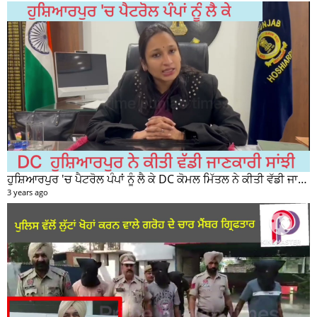
ਹੁਸ਼ਿਆਰਪੁਰ 'ਚ ਪੈਟਰੋਲ ਪੰਪਾਂ ਨੂੰ ਲੈ ਕੇ DC ਕੋਮਲ ਮਿੱਤਲ ਨੇ ਕੀਤੀ ਵੱਡੀ ਜਾਣਕਾਰੀ ਸਾਂਝੀ
3 years ago