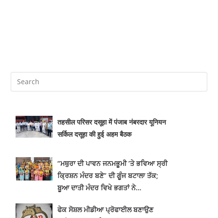
तहसील परिसर दसूहा में पंजाब नंबरदार यूनियन
सर्किल दसूहा की हुई अहम बैठक
“ਮਥੁਰਾ ਦੀ ਪਾਵਨ ਜਨਮਭੂਮੀ ’ਤੇ ਭਵਿਆ ਸ੍ਰੀ
ਕ੍ਰਿਸ਼ਨ ਮੰਦਰ ਬਣੇ” ਦੀ ਗੂੰਜ ਬਟਾਲਾ ਤੱਕ;
ਬੂਆ ਦਾਤੀ ਮੰਦਰ ਵਿਖੇ ਭਗਤਾਂ ਨੇ…
ਫੇਕ ਸੋਸ਼ਲ ਮੀਡੀਆ ਪ੍ਰੋਫਾਈਲ ਬਣਾਉਣ