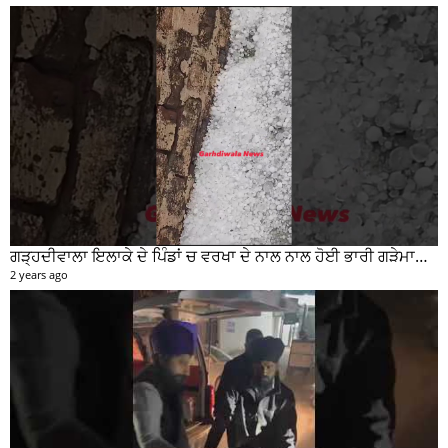
ਗੜ੍ਹਦੀਵਾਲਾ ਇਲਾਕੇ ਦੇ ਪਿੰਡਾਂ ਚ ਵਰਖਾ ਦੇ ਨਾਲ ਨਾਲ ਹੋਈ ਭਾਰੀ ਗੜੇਮਾਰੀ ਦੀਆਂ ਦੇਖੋ ਤਸਵੀਰਾਂ #garhdiwala #snow
2 years ago