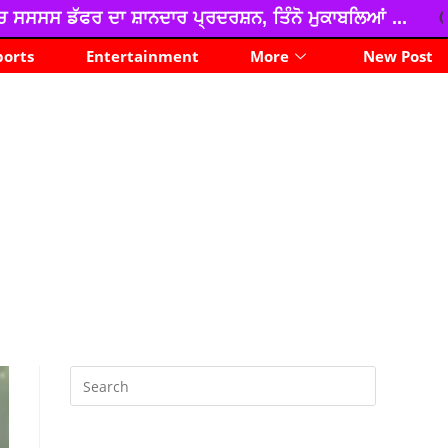
ਸ਼ਨ, ਤਿੰਨੋ ਮੁਕਾਬਲਿਆਂ ...
*ਲੁੱਟ ਖੋਹ ਕੀਤੇ ਟਰਾਲੇ ਸਮੇਤ 
ports
Entertainment
More
New Post