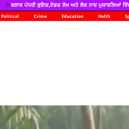
ੇਖ ਅਤੇ ਲੋਕ ਨਾਚ ਮੁਕਾਬਲਿਆਂ ਵਿੱਚ ਸਸਸਸ ਡੱਫਰ ਦਾ ਸ਼ਾਨਦਾਰ ਪ੍ਰਦਰ
Political
Crime
Education
Helth
S