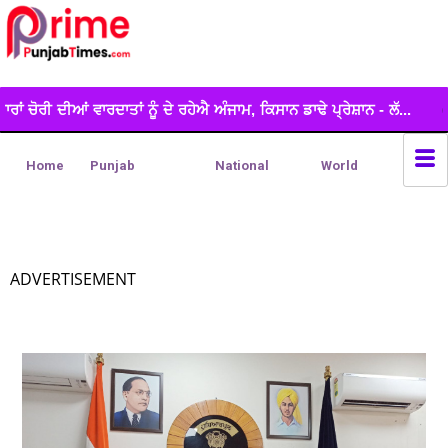
ੰ ਦੇ ਰਹੇਐ ਅੰਜਾਮ, ਕਿਸਾਨ ਡਾਢੇ ਪ੍ਰੇਸ਼ਾਨ - ਲੱ...
ਬਲਾਕ ਪੱਧਰੀ ਕੁਇਜ਼,ਏਡਜ਼
Home
Punjab
National
World
ADVERTISEMENT