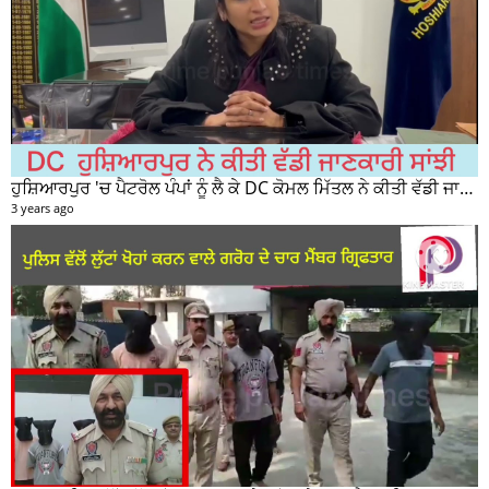
ਹੁਸ਼ਿਆਰਪੁਰ 'ਚ ਪੈਟਰੋਲ ਪੰਪਾਂ ਨੂੰ ਲੈ ਕੇ DC ਕੋਮਲ ਮਿੱਤਲ ਨੇ ਕੀਤੀ ਵੱਡੀ ਜਾਣਕਾਰੀ ਸਾਂਝੀ
3 years ago