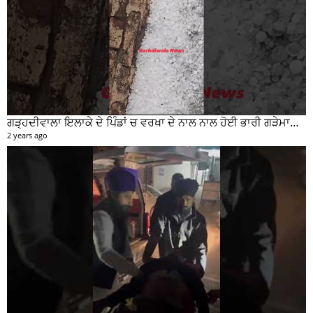
ਗੜ੍ਹਦੀਵਾਲਾ ਇਲਾਕੇ ਦੇ ਪਿੰਡਾਂ ਚ ਵਰਖਾ ਦੇ ਨਾਲ ਨਾਲ ਹੋਈ ਭਾਰੀ ਗੜੇਮਾਰੀ ਦੀਆਂ ਦੇਖੋ ਤਸਵੀਰਾਂ #garhdiwala #snow
2 years ago