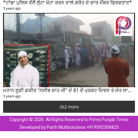
*ਟਾਂਡਾ ਪੁਲਿਸ ਵੱਲੋਂ ਲੁੱਟਾ ਖੋਹਾ ਕਰਨ ਵਾਲੇ ਗਰੋਹ ਦੇ ਚਾਰ ਮੈਂਬਰ ਗ੍ਰਿਫਤਾਰ*
3 years ago
ਮਹਾਨ ਸੂਫ਼ੀ ਫ਼ਕੀਰ "ਨਸੀਬ ਸ਼ਾਹ ਜੀ" ਦੇ 81 ਵੇਂ ਪ੍ਰਗਟ ਦਿਵਸ ਤੇ ਸੰਤ ਸਾਹਿਬ ਜੋਤ ਸਿੰਘ ਜੀ ਮਹਾਰਾਜ ਦੇ ਸੁਣੋ ਵਿਚਾਰ
3 years ago
262 more
Copyright © 2026. All Rights Reserved to Prime Punjab Times
Developed by Parth Multisolutions +919592306823