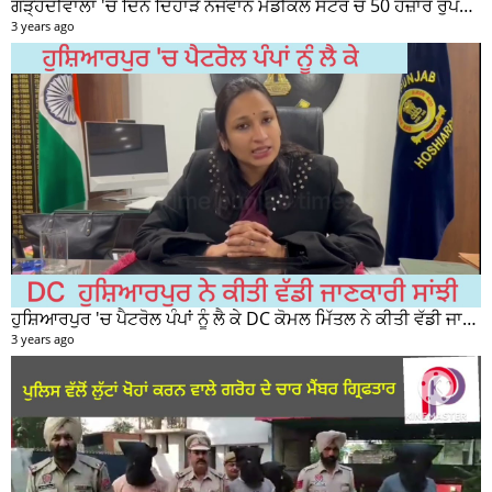
ਗੜ੍ਹਦੀਵਾਲਾ 'ਚ ਦਿਨ ਦਿਹਾੜੇ ਨੌਜਵਾਨ ਮੈਡੀਕਲ ਸਟੋਰ ਚੋਂ 50 ਹਜ਼ਾਰ ਰੁਪਏ ਦੀ ਨਕਦੀ ਚੋਰੀ ਕਰਕੇ ਹੋਇਆ ਰਫੂਚੱਕਰ
3 years ago
ਹੁਸ਼ਿਆਰਪੁਰ 'ਚ ਪੈਟਰੋਲ ਪੰਪਾਂ ਨੂੰ ਲੈ ਕੇ DC ਕੋਮਲ ਮਿੱਤਲ ਨੇ ਕੀਤੀ ਵੱਡੀ ਜਾਣਕਾਰੀ ਸਾਂਝੀ
3 years ago