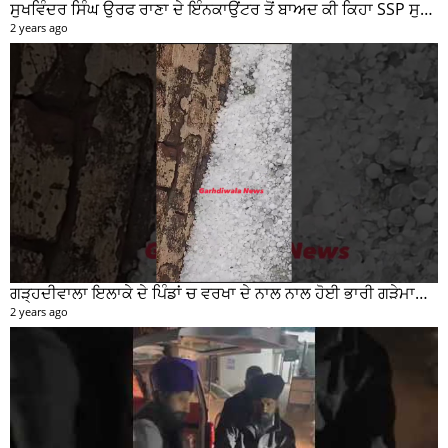
ਸੁਖਵਿੰਦਰ ਸਿੰਘ ਉਰਫ ਰਾਣਾ ਦੇ ਇੰਨਕਾਉਂਟਰ ਤੋਂ ਬਾਅਦ ਕੀ ਕਿਹਾ SSP ਸੁਰੇਂਦਰ ਲਾਂਬਾ ਤੁਸੀਂ ਵੀ ਸੁਣੋ...
2 years ago
ਗੜ੍ਹਦੀਵਾਲਾ ਇਲਾਕੇ ਦੇ ਪਿੰਡਾਂ ਚ ਵਰਖਾ ਦੇ ਨਾਲ ਨਾਲ ਹੋਈ ਭਾਰੀ ਗੜੇਮਾਰੀ ਦੀਆਂ ਦੇਖੋ ਤਸਵੀਰਾਂ #garhdiwala #snow
2 years ago