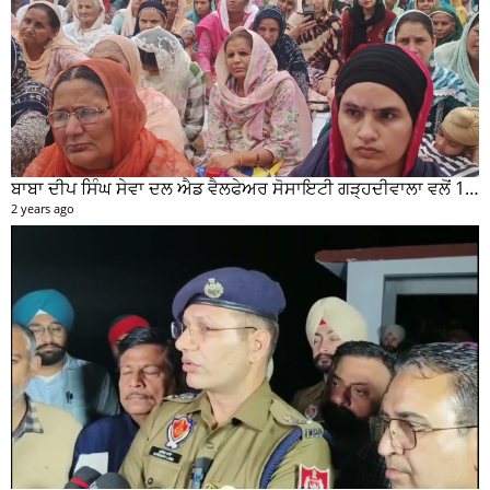
ਬਾਬਾ ਦੀਪ ਸਿੰਘ ਸੇਵਾ ਦਲ ਐਡ ਵੈਲਫੇਅਰ ਸੋਸਾਇਟੀ ਗੜ੍ਹਦੀਵਾਲਾ ਵਲੋਂ 100 ਵਾਂ ਮਹੀਨਾਵਾਰ ਰਾਸ਼ਨ ਵੰਡ ਸਮਾਰੋਹ ਕਰਵਾਇਆ
2 years ago