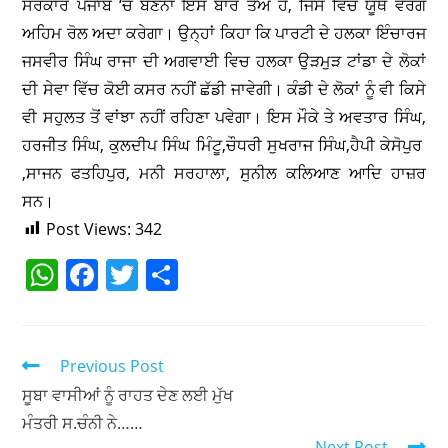
ਸਰਕਾਰ ਪੰਜਾਬ ‘ਚ ਬਣਨਾ ਇਸ ਬਾਰ ਤੈਅ ਹੈ, ਜਿਸ ਵਿੱਚ ਯੂਥ ਵਰਗ
ਅਹਿਮ ਰੋਲ ਅਦਾ ਕਰੇਗਾ। ਉਨ੍ਹਾਂ ਕਿਹਾ ਕਿ ਪਾਰਟੀ ਦੇ ਹਲਕਾ ਇੰਚਾਰਜ
ਜਸਵੀਰ ਸਿੰਘ ਰਾਜਾ ਦੀ ਅਗਵਾਈ ਵਿਚ ਹਲਕਾ ਉੜਮੁੜ ਟਾਂਡਾ ਦੇ ਲੋਕਾਂ
ਦੀ ਸੇਵਾ ਵਿੱਚ ਕੋਈ ਕਸਰ ਨਹੀਂ ਛੱਡੀ ਜਾਵੇਗੀ। ਕੰਡੀ ਦੇ ਲੋਕਾਂ ਨੂੰ ਵੀ ਕਿਸੇ
ਵੀ ਸਹੁਲਤ ਤੋਂ ਵਾਂਝਾ ਨਹੀਂ ਰਹਿਣਾ ਪਵੇਗਾ। ਇਸ ਮੌਕੇ ਤੇ ਅਵਤਾਰ ਸਿੰਘ,
ਹਰਜੀਤ ਸਿੰਘ, ਕੁਲਦੀਪ ਸਿੰਘ ਮਿੰਟੂ,ਚੌਧਰੀ ਸੁਖਰਾਜ ਸਿੰਘ,ਹੈਪੀ ਕੇਸੋਪੁਰ
,ਸਾਜਨ ਫਤਹਿਪੁਰ, ਮਨੀ ਸਰਹਾਲਾ, ਸੁਨੀਲ ਕਲਿਆਣ ਆਦਿ ਹਾਜ਼ਰ
ਸਨ।
Post Views:
342
W
F
T
S
h
a
w
h
at
c
itt
ar
s
e
er
e
Previous Post
A
b
ਸੂਬਾ ਵਾਸੀਆਂ ਨੂੰ ਰਾਹਤ ਦੇਣ ਲਈ ਮੁੱਖ
ਮੰਤਰੀ ਸ.ਚੰਨੀ ਨੇ……
p
o
Next Post