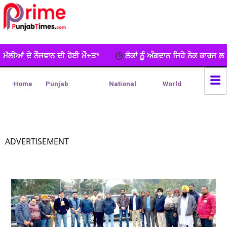
ਹੋਈ ਮੌ+ਤ*
ਲੋਕਾਂ ਨੂੂੰ ਅੰਗਦਾਨ ਜਿਹੇ ਨੇਕ ਕਾਰਜ ਲਈ ਵਧ-ਚੜ੍ਹਕੇ ਅੱਗੇ ਆਉ
Home
Punjab
National
World
ADVERTISEMENT