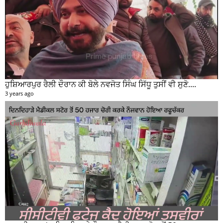
ਹੁਸ਼ਿਆਰਪੁਰ ਰੈਲੀ ਦੌਰਾਨ ਕੀ ਬੋਲੇ ਨਵਜੋਤ ਸਿੰਘ ਸਿੱਧੂ ਤੁਸੀਂ ਵੀ ਸੁਣੋ....
3 years ago