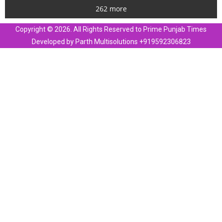
262 more
Copyright © 2026. All Rights Reserved to Prime Punjab Times
Developed by Parth Multisolutions +919592306823