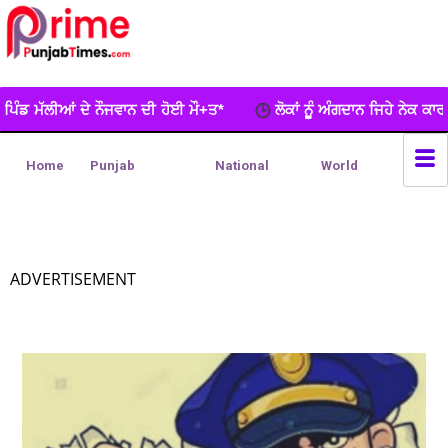
ੀ ਹੋਈ ਮੌ+ਤ*
ਲੋਕਾਂ ਨੂੂੰ ਅੰਗਦਾਨ ਜਿਹੇ ਨੇਕ ਕਾਰਜ ਲਈ ਵਧ-ਚੜ੍ਹਕੇ ਅੱਗੇ 
Home
Punjab
National
World
ADVERTISEMENT