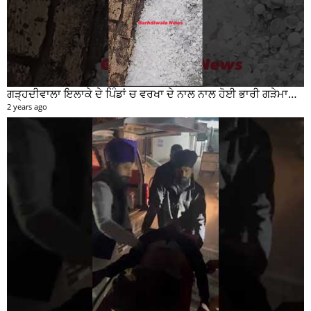
ਗੜ੍ਹਦੀਵਾਲਾ ਇਲਾਕੇ ਦੇ ਪਿੰਡਾਂ ਚ ਵਰਖਾ ਦੇ ਨਾਲ ਨਾਲ ਹੋਈ ਭਾਰੀ ਗੜੇਮਾਰੀ ਦੀਆਂ ਦੇਖੋ ਤਸਵੀਰਾਂ #garhdiwala #snow
2 years ago