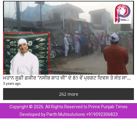
ਮਹਾਨ ਸੂਫ਼ੀ ਫ਼ਕੀਰ "ਨਸੀਬ ਸ਼ਾਹ ਜੀ" ਦੇ 81 ਵੇਂ ਪ੍ਰਗਟ ਦਿਵਸ ਤੇ ਸੰਤ ਸਾਹਿਬ ਜੋਤ ਸਿੰਘ ਜੀ ਮਹਾਰਾਜ ਦੇ ਸੁਣੋ ਵਿਚਾਰ
3 years ago
262 more
Copyright © 2026. All Rights Reserved to Prime Punjab Times
Developed by Parth Multisolutions +919592306823