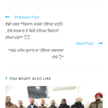
h
a
w
h
at
c
itt
ar
s
e
er
e
Previous Post
A
b
ਵੱਡੀ ਖ਼ਬਰ *ਕਿਸਾਨ ਮੋਰਚਾ ਹੋਇਆ ਫਤਹਿ
, ਦੇਖੋਂ ਸਰਕਾਰ ਨੇ ਕਿਵੇਂ ਮੰਨਿਆ ਕਿਸਾਨਾਂ
p
o
ਦੀਆਂ ਮੰਗਾਂ* 👇👇
p
o
Next Post
k
*IAS ਮਨੋਜ ਕੁਮਾਰ ਦਾ ਹੋਇਆ ਤਬਾਦਲਾ
ਦੇਖੋਂ 👇*
YOU MIGHT ALSO LIKE