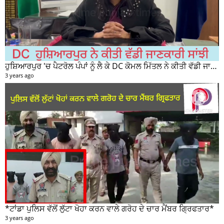
ਹੁਸ਼ਿਆਰਪੁਰ 'ਚ ਪੈਟਰੋਲ ਪੰਪਾਂ ਨੂੰ ਲੈ ਕੇ DC ਕੋਮਲ ਮਿੱਤਲ ਨੇ ਕੀਤੀ ਵੱਡੀ ਜਾਣਕਾਰੀ ਸਾਂਝੀ
3 years ago
*ਟਾਂਡਾ ਪੁਲਿਸ ਵੱਲੋਂ ਲੁੱਟਾ ਖੋਹਾ ਕਰਨ ਵਾਲੇ ਗਰੋਹ ਦੇ ਚਾਰ ਮੈਂਬਰ ਗ੍ਰਿਫਤਾਰ*
3 years ago