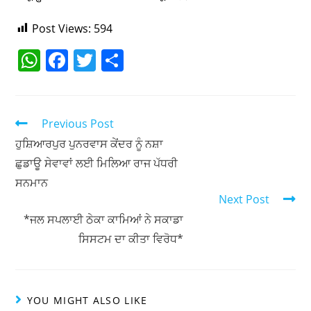
Post Views:
594
W
F
T
S
h
a
w
h
at
c
itt
ar
s
e
er
e
Previous Post
A
b
ਹੁਸ਼ਿਆਰਪੁਰ ਪੁਨਰਵਾਸ ਕੇਂਦਰ ਨੂੰ ਨਸ਼ਾ
ਛੁਡਾਊ ਸੇਵਾਵਾਂ ਲਈ ਮਿਲਿਆ ਰਾਜ ਪੱਧਰੀ
p
o
ਸਨਮਾਨ
p
o
Next Post
k
*ਜਲ ਸਪਲਾਈ ਠੇਕਾ ਕਾਮਿਆਂ ਨੇ ਸਕਾਡਾ
ਸਿਸਟਮ ਦਾ ਕੀਤਾ ਵਿਰੋਧ*
YOU MIGHT ALSO LIKE