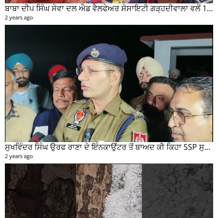
ਬਾਬਾ ਦੀਪ ਸਿੰਘ ਸੇਵਾ ਦਲ ਐਡ ਵੈਲਫੇਅਰ ਸੋਸਾਇਟੀ ਗੜ੍ਹਦੀਵਾਲਾ ਵਲੋਂ 100 ਵਾਂ ਮਹੀਨਾਵਾਰ ਰਾਸ਼ਨ ਵੰਡ ਸਮਾਰੋਹ ਕਰਵਾਇਆ
2 years ago
ਸੁਖਵਿੰਦਰ ਸਿੰਘ ਉਰਫ ਰਾਣਾ ਦੇ ਇੰਨਕਾਉਂਟਰ ਤੋਂ ਬਾਅਦ ਕੀ ਕਿਹਾ SSP ਸੁਰੇਂਦਰ ਲਾਂਬਾ ਤੁਸੀਂ ਵੀ ਸੁਣੋ...
2 years ago