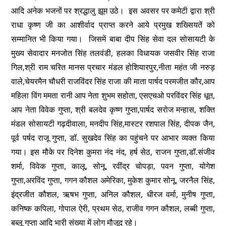
आदि अनेक भजनों पर श्रद्धालु झूम उठे। इस अवसर पर कमेटी द्वारा श्री
राधा कृष्ण जी का आशीर्वाद प्राप्त करने आये प्रमुख शख्सियतें को
सम्मानित भी किया गया। जिसमें बाबा दीप सिंह सेवा दल सोसायटी के
मुख्य सेवादार मनजोत सिंह तलवंडी, हलका विधायक जसवीर सिंह राजा
गिल,श्री राम चरित मानस प्रचार मंडल होशियारपुर,नीता महंत जी नरुड़
वाले,चेयरमैन चौधरी राजविंदर सिंह राजा की माता पार्षद परमजीत कौर,आप
महिला विंग ममता रानी आप नेता शुभम सहोता, एसएचओ परविंदर सिंह धूत,
आप नेता विवेक गुप्ता, श्री बलदेव कृष्ण गुप्ता,पार्षद सरोज मन्हास, शक्ति
मंडल सोसायटी गढ़दीवाला, मनदीप सिंह,मास्टर रशपाल सिंह, दीपक जैन,
पूर्व पर्षद राजू गुप्ता, डॉ. सुखदेव सिंह का पहुंचने पर आभार व्यक्त किया
गया। इस मौके पर दिनेश कुमरा नंद नंद, हर्ष सेठ, राजन गुप्ता,डॉ.संजीव
शर्मा, विवेक गुप्ता, कालू, सोनू, रवींद्र चोपड़ा, पवन गुप्ता, योगेश
गुप्ता,अरविंद गुप्ता, गगन कौशल अमेरिका, मुकेश कुमार सोनू, जरनैल सिंह,
इंद्रजीत कौशल, ऋषभ गुप्ता, अनिल कौशल, धीरज वर्मा, मुनीष गुप्ता,
कनिष्क कपिला, गोपाल ऐरी, प्रथम सेठ, राजीव गगन कौशल, लब्बी गुप्ता,
बब्लू गुप्ता आदि भारी संख्या में लोग मौजूद रहे।