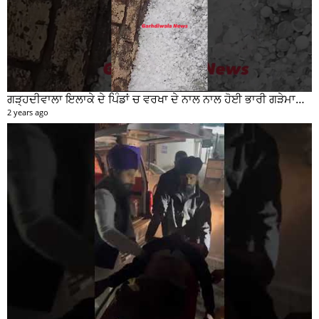
ਗੜ੍ਹਦੀਵਾਲਾ ਇਲਾਕੇ ਦੇ ਪਿੰਡਾਂ ਚ ਵਰਖਾ ਦੇ ਨਾਲ ਨਾਲ ਹੋਈ ਭਾਰੀ ਗੜੇਮਾਰੀ ਦੀਆਂ ਦੇਖੋ ਤਸਵੀਰਾਂ #garhdiwala #snow
2 years ago