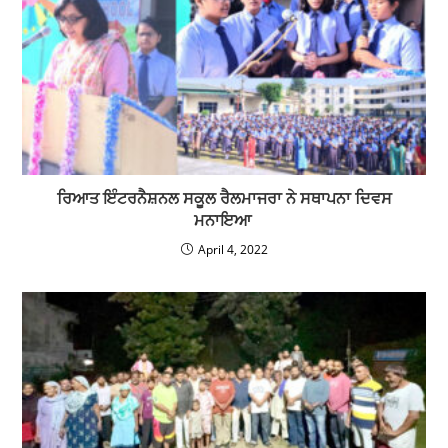
ਰਿਆਤ ਇੰਟਰਨੈਸ਼ਨਲ ਸਕੂਲ ਰੈਲਮਾਜਰਾ ਨੇ ਸਥਾਪਨਾ ਦਿਵਸ
ਮਨਾਇਆ
April 4, 2022