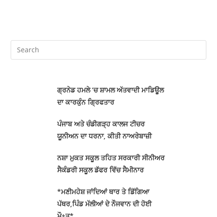
ਗ੍ਰਨੇਡ ਹਮਲੇ ’ਚ ਸ਼ਾਮਲ ਅੱਤਵਾਦੀ ਮਾਡਿਊਲ
ਦਾ ਕਾਰਕੁੰਨ ਗ੍ਰਿਫਤਾਰ
ਪੰਜਾਬ ਅਤੇ ਚੰਡੀਗੜ੍ਹ ਕਾਲਜ ਟੀਚਰ
ਯੂਨੀਅਨ ਦਾ ਧਰਨਾ, ਕੀਤੀ ਨਾਅਰੇਬਾਜ਼ੀ
ਨਸ਼ਾ ਮੁਕਤ ਸਕੂਲ ਤਹਿਤ ਸਰਕਾਰੀ ਸੀਨੀਅਰ
ਸੈਕੰਡਰੀ ਸਕੂਲ ਡੱਫਰ ਵਿੱਚ ਸੈਮੀਨਾਰ
*ਮਣੀਮਹੇਸ਼ ਜਾਂਦਿਆਂ ਥਾਰ ਤੇ ਡਿੱਗਿਆ
ਪੱਥਰ,ਪਿੰਡ ਮੱਲੀਆਂ ਦੇ ਨੌਜਵਾਨ ਦੀ ਹੋਈ
ਮੌ+ਤ*