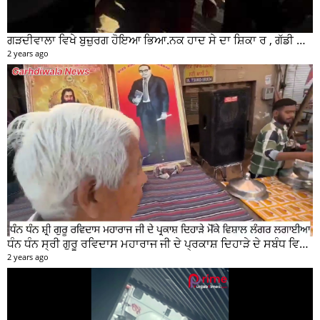
ਗੜਦੀਵਾਲਾ ਵਿਖੇ ਬੁਜ਼ੁਰਗ ਹੋਇਆ ਭਿਆ.ਨਕ ਹਾਦ ਸੇ ਦਾ ਸ਼ਿਕਾ ਰ , ਗੱਡੀ ਸਵਾਰ ਮੌਕੇ ਤੋ ਫਰਾਰ
2 years ago
ਧੰਨ ਧੰਨ ਸ੍ਰੀ ਗੁਰੂ ਰਵਿਦਾਸ ਮਹਾਰਾਜ ਜੀ ਦੇ ਪ੍ਰਕਾਸ਼ ਦਿਹਾੜੇ ਦੇ ਸਬੰਧ ਵਿਚ ਮੇਨ ਰੋੜ ਵਿਖੇ ਲਾਗਾਇਆ ਵਿਸ਼ਾਲ ਲੰਗਰ
2 years ago