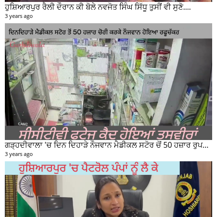
ਹੁਸ਼ਿਆਰਪੁਰ ਰੈਲੀ ਦੌਰਾਨ ਕੀ ਬੋਲੇ ਨਵਜੋਤ ਸਿੰਘ ਸਿੱਧੂ ਤੁਸੀਂ ਵੀ ਸੁਣੋ....
3 years ago
ਗੜ੍ਹਦੀਵਾਲਾ 'ਚ ਦਿਨ ਦਿਹਾੜੇ ਨੌਜਵਾਨ ਮੈਡੀਕਲ ਸਟੋਰ ਚੋਂ 50 ਹਜ਼ਾਰ ਰੁਪਏ ਦੀ ਨਕਦੀ ਚੋਰੀ ਕਰਕੇ ਹੋਇਆ ਰਫੂਚੱਕਰ
3 years ago