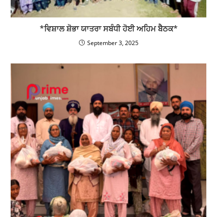
*ਵਿਸ਼ਾਲ ਸ਼ੋਭਾ ਯਾਤਰਾ ਸਬੰਧੀ ਹੋਈ ਅਹਿਮ ਬੈਠਕ*
September 3, 2025