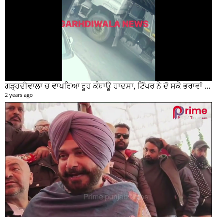
ਗੜ੍ਹਦੀਵਾਲਾ ਚ ਵਾਪਰਿਆ ਰੂਹ ਕੰਬਾਊ ਹਾਦਸਾ, ਟਿੱਪਰ ਨੇ ਦੋ ਸਕੇ ਭਰਾਵਾਂ ਨੂੰ ਕੁਚਲਿਆ, ਸੀਸੀਟੀਵੀ ਫੁਟੇਜ ਵੀ ਆਈ ਸਾਹਮਣੇ
2 years ago