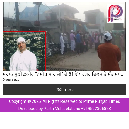
ਮਹਾਨ ਸੂਫ਼ੀ ਫ਼ਕੀਰ "ਨਸੀਬ ਸ਼ਾਹ ਜੀ" ਦੇ 81 ਵੇਂ ਪ੍ਰਗਟ ਦਿਵਸ ਤੇ ਸੰਤ ਸਾਹਿਬ ਜੋਤ ਸਿੰਘ ਜੀ ਮਹਾਰਾਜ ਦੇ ਸੁਣੋ ਵਿਚਾਰ
3 years ago
262 more
Copyright © 2026. All Rights Reserved to Prime Punjab Times
Developed by Parth Multisolutions +919592306823