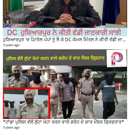
ਹੁਸ਼ਿਆਰਪੁਰ 'ਚ ਪੈਟਰੋਲ ਪੰਪਾਂ ਨੂੰ ਲੈ ਕੇ DC ਕੋਮਲ ਮਿੱਤਲ ਨੇ ਕੀਤੀ ਵੱਡੀ ਜਾਣਕਾਰੀ ਸਾਂਝੀ
3 years ago
*ਟਾਂਡਾ ਪੁਲਿਸ ਵੱਲੋਂ ਲੁੱਟਾ ਖੋਹਾ ਕਰਨ ਵਾਲੇ ਗਰੋਹ ਦੇ ਚਾਰ ਮੈਂਬਰ ਗ੍ਰਿਫਤਾਰ*
3 years ago