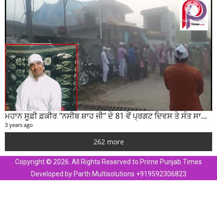
ਮਹਾਨ ਸੂਫ਼ੀ ਫ਼ਕੀਰ "ਨਸੀਬ ਸ਼ਾਹ ਜੀ" ਦੇ 81 ਵੇਂ ਪ੍ਰਗਟ ਦਿਵਸ ਤੇ ਸੰਤ ਸਾਹਿਬ ਜੋਤ ਸਿੰਘ ਜੀ ਮਹਾਰਾਜ ਦੇ ਸੁਣੋ ਵਿਚਾਰ
3 years ago
262 more
Copyright © 2026. All Rights Reserved to Prime Punjab Times
Developed by Parth Multisolutions +919592306823