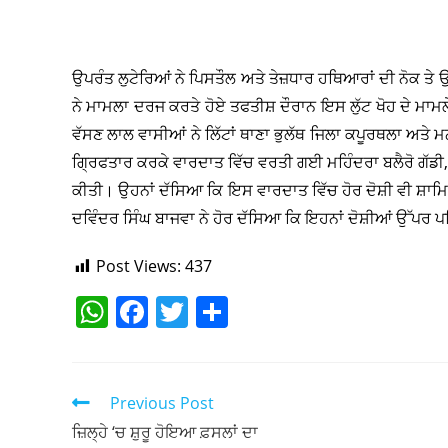
ਉਪਰੰਤ ਲੁਟੇਰਿਆਂ ਨੇ ਪਿਸਤੌਲ ਅਤੇ ਤੇਜ਼ਧਾਰ ਹਥਿਆਰਾਂ ਦੀ ਨੋਕ ਤੇ 
ਨੇ ਮਾਮਲਾ ਦਰਜ ਕਰਤੇ ਹੋਏ ਤਫਤੀਸ਼ ਦੌਰਾਨ ਇਸ ਲੁੱਟ ਖੋਹ ਦੇ ਮਾਮ
ਵੱਸਣ ਲਾਲ ਵਾਸੀਆਂ ਨੇ ਲਿੱਟਾਂ ਥਾਣਾ ਭੁਲੱਥ ਜਿਲਾ ਕਪੂਰਥਲਾ ਅਤੇ ਮ
ਗ੍ਰਿਫਤਾਰ ਕਰਕੇ ਵਾਰਦਾਤ ਵਿੱਚ ਵਰਤੀ ਗਈ ਮਹਿੰਦਰਾ ਬਲੈਰੋ ਗੱਡੀ, 
ਕੀਤੀ। ਉਹਨਾਂ ਦੱਸਿਆ ਕਿ ਇਸ ਵਾਰਦਾਤ ਵਿੱਚ ਹੋਰ ਦੋਸ਼ੀ ਵੀ ਸ਼ਾਮ
ਦਵਿੰਦਰ ਸਿੰਘ ਬਾਜਵਾ ਨੇ ਹੋਰ ਦੱਸਿਆ ਕਿ ਇਹਨਾਂ ਦੋਸ਼ੀਆਂ ਉੱਪਰ ਪਹਿ
Post Views:
437
W
F
T
S
h
a
w
h
at
c
itt
ar
s
e
er
e
Previous Post
A
b
ਜ਼ਿਲ੍ਹੇ ‘ਚ ਸ਼ੁਰੂ ਹੋਇਆ ਫ਼ਸਲਾਂ ਦਾ