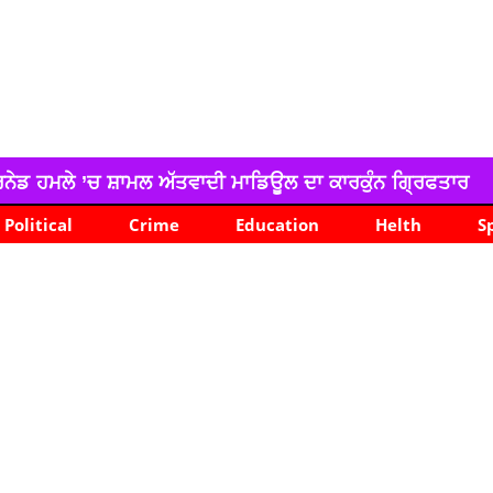
ਾਦੀ ਮਾਡਿਊਲ ਦਾ ਕਾਰਕੁੰਨ ਗ੍ਰਿਫਤਾਰ
ਪੰਜਾਬ ਅਤੇ ਚੰਡੀਗੜ੍ਹ
Political
Crime
Education
Helth
S