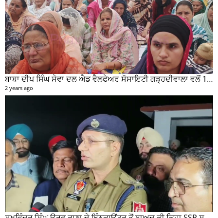
2 years ago
ਗੜ੍ਹਦੀਵਾਲਾ ਇਲਾਕੇ ਦੇ ਪਿੰਡਾਂ ਚ ਵਰਖਾ ਦੇ ਨਾਲ ਨਾਲ ਹੋਈ ਭਾਰੀ ਗੜੇਮਾਰੀ ਦੀਆਂ ਦੇਖੋ ਤਸਵੀਰਾਂ #garhdiwala #snow
2 years ago