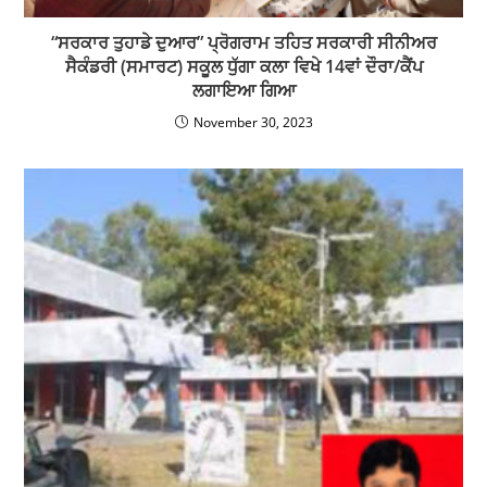
100 ਬਿਸਤਰਿਆਂ ਵਾਲੇ BBMB ਹਸਪਤਾਲ ਤਲਵਾੜਾ ਵਿਚ ਸਿਹਤ
ਸਹੂਲਤਾਂ ‘ਚ ਹੋਇਆ ਵੱਡਾ ਸੁਧਾਰ
October 6, 2025
भगवान शिव हमारी धार्मिक और सांस्कृतिक परंपरा के अभिन्न अंग :
ब्रम शंकर जिंपा