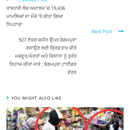
पिस्तौल की नोक पर दो अज्ञात लुटेरे दुकानदार से सोने की चेन
छीनकर हुए रफ्फूचक्कर
March 25, 2023