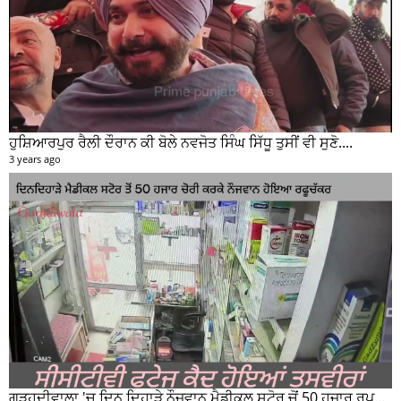
ਹੁਸ਼ਿਆਰਪੁਰ 'ਚ ਪੈਟਰੋਲ ਪੰਪਾਂ ਨੂੰ ਲੈ ਕੇ DC ਕੋਮਲ ਮਿੱਤਲ ਨੇ ਕੀਤੀ ਵੱਡੀ ਜਾਣਕਾਰੀ ਸਾਂਝੀ
3 years ago