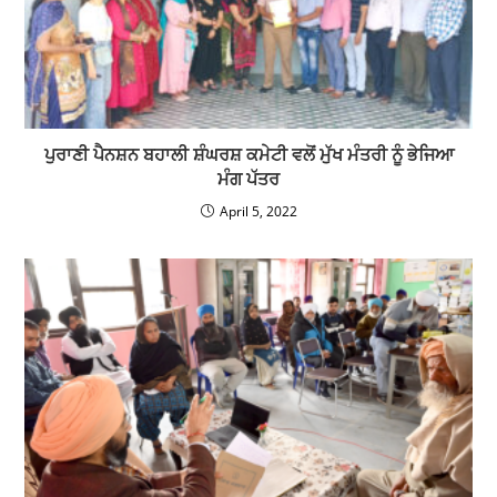
“ਸਰਕਾਰ ਤੁਹਾਡੇ ਦੁਆਰ” ਪ੍ਰੋਗਰਾਮ ਤਹਿਤ ਸਰਕਾਰੀ ਸੀਨੀਅਰ
ਸੈਕੰਡਰੀ (ਸਮਾਰਟ) ਸਕੂਲ ਧੁੱਗਾ ਕਲਾ ਵਿਖੇ 14ਵਾਂ ਦੌਰਾ/ਕੈਂਪ
ਲਗਾਇਆ ਗਿਆ
November 30, 2023