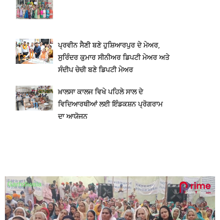
ਬਾਬਾ ਦੀਪ ਸਿੰਘ ਸੇਵਾ ਦਲ ਐਡ ਵੈਲਫੇਅਰ ਸੋਸਾਇਟੀ ਗੜ੍ਹਦੀਵਾਲਾ ਵਲੋਂ 100 ਵਾਂ ਮਹੀਨਾਵਾਰ ਰਾਸ਼ਨ ਵੰਡ ਸਮਾਰੋਹ ਕਰਵਾਇਆ
2 years ago
ਸੁਖਵਿੰਦਰ ਸਿੰਘ ਉਰਫ ਰਾਣਾ ਦੇ ਇੰਨਕਾਉਂਟਰ ਤੋਂ ਬਾਅਦ ਕੀ ਕਿਹਾ SSP ਸੁਰੇਂਦਰ ਲਾਂਬਾ ਤੁਸੀਂ ਵੀ ਸੁਣੋ...