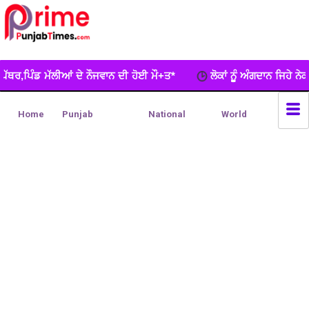
ਵਾਨ ਦੀ ਹੋਈ ਮੌ+ਤ*
ਲੋਕਾਂ ਨੂੂੰ ਅੰਗਦਾਨ ਜਿਹੇ ਨੇਕ ਕਾਰਜ ਲਈ ਵਧ-ਚੜ੍ਹਕੇ 
Home
Punjab
National
World
ADVERTISEMENT