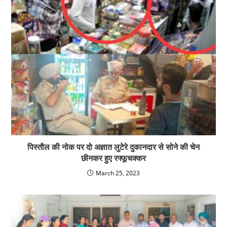
ਪੁਰਾਣੀ ਪੈਨਸ਼ਨ ਬਹਾਲੀ ਸ਼ੰਘਰਸ਼ ਕਮੇਟੀ ਵਲੋਂ ਮੁੱਖ ਮੰਤਰੀ ਨੂੰ ਭੇਜਿਆ
ਮੰਗ ਪੱਤਰ
April 5, 2022