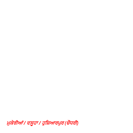
ਮੁਕੇਰੀਆਂ / ਦਸੂਹਾ / ਹੁਸ਼ਿਆਰਪੁਰ (ਚੌਧਰੀ)