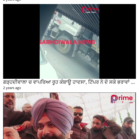
ਗੜ੍ਹਦੀਵਾਲਾ ਚ ਵਾਪਰਿਆ ਰੂਹ ਕੰਬਾਊ ਹਾਦਸਾ, ਟਿੱਪਰ ਨੇ ਦੋ ਸਕੇ ਭਰਾਵਾਂ ਨੂੰ ਕੁਚਲਿਆ, ਸੀਸੀਟੀਵੀ ਫੁਟੇਜ ਵੀ ਆਈ ਸਾਹਮਣੇ
2 years ago