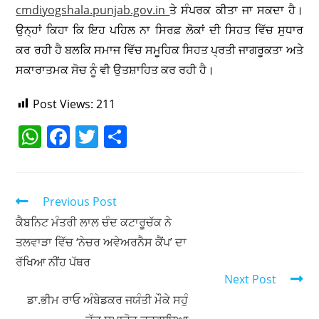
cmdiyogshala.punjab.gov.in
ਤੇ ਸੰਪਰਕ ਕੀਤਾ ਜਾ ਸਕਦਾ ਹੈ।
ਉਨ੍ਹਾਂ ਕਿਹਾ ਕਿ ਇਹ ਪਹਿਲ ਨਾ ਸਿਰਫ਼ ਲੋਕਾਂ ਦੀ ਸਿਹਤ ਵਿੱਚ ਸੁਧਾਰ
ਕਰ ਰਹੀ ਹੈ ਬਲਕਿ ਸਮਾਜ ਵਿੱਚ ਸਮੂਹਿਕ ਸਿਹਤ ਪ੍ਰਤੀ ਜਾਗਰੂਕਤਾ ਅਤੇ
ਸਕਾਰਾਤਮਕ ਸੋਚ ਨੂੰ ਵੀ ਉਤਸ਼ਾਹਿਤ ਕਰ ਰਹੀ ਹੈ।
Post Views:
211
W
F
T
S
h
a
w
h
at
c
itt
ar
s
e
er
e
Previous Post
A
b
ਕੈਬਨਿਟ ਮੰਤਰੀ ਲਾਲ ਚੰਦ ਕਟਾਰੂਚੱਕ ਨੇ
ਤਲਵਾੜਾ ਵਿੱਚ ‘ਨੇਚਰ ਅਵੇਅਰਨੈਸ ਕੈਂਪ’ ਦਾ
p
o
ਰੱਖਿਆ ਨੀਂਹ ਪੱਥਰ
p
o
Next Post
k
ਡਾ.ਭੀਮ ਰਾਓ ਅੰਬੇਡਕਰ ਜਯੰਤੀ ਮੌਕੇ ਸਹੁੰ