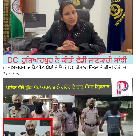
ਹੁਸ਼ਿਆਰਪੁਰ 'ਚ ਪੈਟਰੋਲ ਪੰਪਾਂ ਨੂੰ ਲੈ ਕੇ DC ਕੋਮਲ ਮਿੱਤਲ ਨੇ ਕੀਤੀ ਵੱਡੀ ਜਾਣਕਾਰੀ ਸਾਂਝੀ
3 years ago