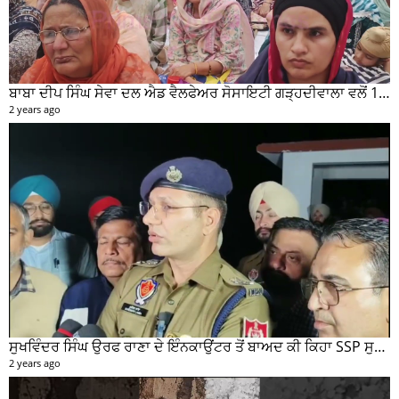
ਬਾਬਾ ਦੀਪ ਸਿੰਘ ਸੇਵਾ ਦਲ ਐਡ ਵੈਲਫੇਅਰ ਸੋਸਾਇਟੀ ਗੜ੍ਹਦੀਵਾਲਾ ਵਲੋਂ 100 ਵਾਂ ਮਹੀਨਾਵਾਰ ਰਾਸ਼ਨ ਵੰਡ ਸਮਾਰੋਹ ਕਰਵਾਇਆ
2 years ago
ਸੁਖਵਿੰਦਰ ਸਿੰਘ ਉਰਫ ਰਾਣਾ ਦੇ ਇੰਨਕਾਉਂਟਰ ਤੋਂ ਬਾਅਦ ਕੀ ਕਿਹਾ SSP ਸੁਰੇਂਦਰ ਲਾਂਬਾ ਤੁਸੀਂ ਵੀ ਸੁਣੋ...
2 years ago