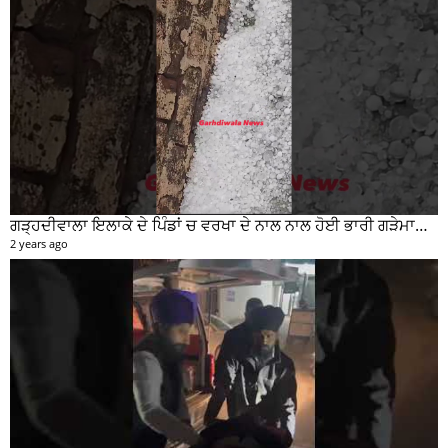
ਗੜ੍ਹਦੀਵਾਲਾ ਇਲਾਕੇ ਦੇ ਪਿੰਡਾਂ ਚ ਵਰਖਾ ਦੇ ਨਾਲ ਨਾਲ ਹੋਈ ਭਾਰੀ ਗੜੇਮਾਰੀ ਦੀਆਂ ਦੇਖੋ ਤਸਵੀਰਾਂ #garhdiwala #snow
2 years ago