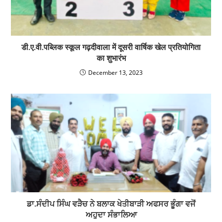
डी.ए.वी.पब्लिक स्कूल गढ़दीवाला में दूसरी वार्षिक खेल प्रतियोगिता
का शुभारंभ
December 13, 2023
ਡਾ.ਸੰਦੀਪ ਸਿੰਘ ਵੜੈਚ ਨੇ ਬਲਾਕ ਖੇਤੀਬਾੜੀ ਅਫਸਰ ਭੂੰਗਾ ਵਜੋਂ
ਅਹੁਦਾ ਸੰਭਾਲਿਆ