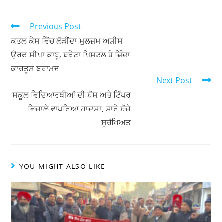
at
c
itt
ar
s
e
er
e
Previous Post
A
b
ਕਤਲ ਕੇਸ ਵਿੱਚ ਲੋੜੀਂਦਾ ਮੁਲਜ਼ਮ ਅਸ਼ੀਸ
ਉਰਫ਼ ਸੀਪਾ ਕਾਬੂ, ਬਰੇਟਾ ਪਿਸਟਲ ਤੇ ਜ਼ਿੰਦਾ
p
o
ਕਾਰਤੂਸ ਬਰਾਮਦ
p
o
Next Post
k
ਸਕੂਲ ਵਿਦਿਆਰਥੀਆਂ ਦੀ ਬੱਸ ਅਤੇ ਟਿੱਪਰ
ਵਿਚਾਲੇ ਵਾਪਰਿਆ ਹਾਦਸਾ, ਸਾਰੇ ਬੱਚੇ
ਸੁਰੱਖਿਅਤ
YOU MIGHT ALSO LIKE