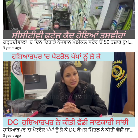
ਗੜ੍ਹਦੀਵਾਲਾ 'ਚ ਦਿਨ ਦਿਹਾੜੇ ਨੌਜਵਾਨ ਮੈਡੀਕਲ ਸਟੋਰ ਚੋਂ 50 ਹਜ਼ਾਰ ਰੁਪਏ ਦੀ ਨਕਦੀ ਚੋਰੀ ਕਰਕੇ ਹੋਇਆ ਰਫੂਚੱਕਰ
3 years ago
ਹੁਸ਼ਿਆਰਪੁਰ 'ਚ ਪੈਟਰੋਲ ਪੰਪਾਂ ਨੂੰ ਲੈ ਕੇ DC ਕੋਮਲ ਮਿੱਤਲ ਨੇ ਕੀਤੀ ਵੱਡੀ ਜਾਣਕਾਰੀ ਸਾਂਝੀ
3 years ago